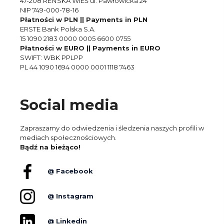
47-208 REŃSKA WIEŚ ul. Pawłowicka 24
NIP 749-000-78-16
Płatności w PLN || Payments in PLN
ERSTE Bank Polska S.A.
15 1090 2183 0000 0005 6600 0755
Płatności w EURO || Payments in EURO
SWIFT: WBK PPLPP
PL 44 1090 1694 0000 0001 1118 7463
Social media
Zapraszamy do odwiedzenia i śledzenia naszych profili w
mediach społecznościowych.
Bądź na bieżąco!
@ Facebook
@ Instagram
@ Linkedin