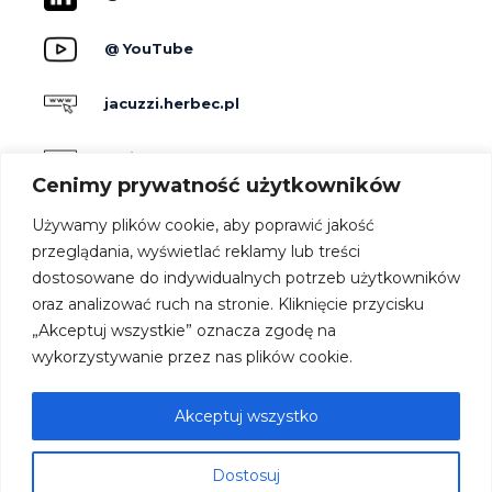
@ YouTube
jacuzzi.herbec.pl
holidayskypark.pl
Cenimy prywatność użytkowników
jacuzzipodgwiazdami.pl
Używamy plików cookie, aby poprawić jakość
przeglądania, wyświetlać reklamy lub treści
dostosowane do indywidualnych potrzeb użytkowników
Producenci
oraz analizować ruch na stronie. Kliknięcie przycisku
Dla hoteli
„Akceptuj wszystkie” oznacza zgodę na
Kontakt
wykorzystywanie przez nas plików cookie.
Strefa architekta
Oferta
Akceptuj wszystko
Współpraca
Dostosuj