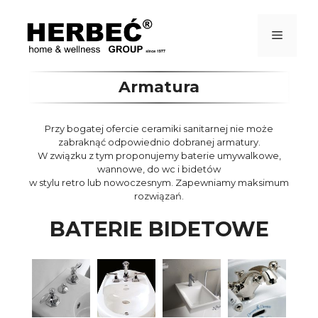
Przejdź
do
treści
Menu
Armatura
Przy bogatej ofercie ceramiki sanitarnej nie może
zabraknąć odpowiednio dobranej armatury.
W związku z tym proponujemy baterie umywalkowe,
wannowe, do wc i bidetów
w stylu retro lub nowoczesnym. Zapewniamy maksimum
rozwiązań.
BATERIE BIDETOWE