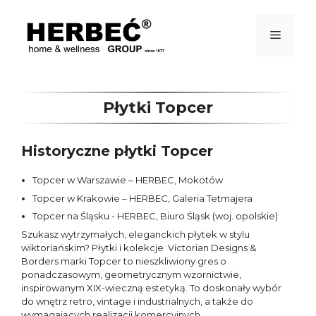
Przejdź
do
treści
Menu
Płytki Topcer
Historyczne płytki Topcer
Topcer w Warszawie – HERBEC, Mokotów
Topcer w Krakowie – HERBEC, Galeria Tetmajera
Topcer na Śląsku - HERBEC, Biuro Śląsk (woj. opolskie)
Szukasz wytrzymałych, eleganckich płytek w stylu
wiktoriańskim? Płytki i kolekcje Victorian Designs &
Borders marki
Topcer
to nieszkliwiony gres o
ponadczasowym, geometrycznym wzornictwie,
inspirowanym XIX-wieczną estetyką. To doskonały wybór
do wnętrz retro, vintage i industrialnych, a także do
wymagających realizacji komercyjnych.