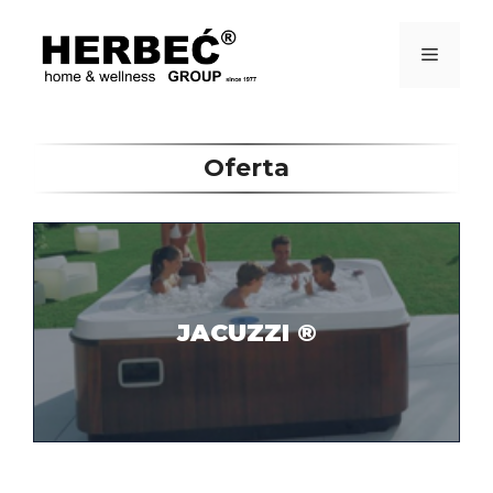
Przejdź
do
treści
Menu
Oferta
JACUZZI ®