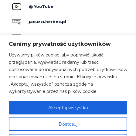
@ YouTube
jacuzzi.herbec.pl
holidayskypark.pl
Cenimy prywatność użytkowników
jacuzzipodgwiazdami.pl
Używamy plików cookie, aby poprawić jakość
przeglądania, wyświetlać reklamy lub treści
dostosowane do indywidualnych potrzeb użytkowników
Producenci
oraz analizować ruch na stronie. Kliknięcie przycisku
Dla hoteli
„Akceptuj wszystkie” oznacza zgodę na
Kontakt
wykorzystywanie przez nas plików cookie.
Strefa architekta
Oferta
Akceptuj wszystko
Współpraca
Dostosuj