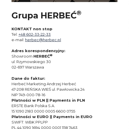
®
Grupa HERBEĆ
KONTAKT non stop
Tel:
+48 602-33-22-33
e-mail:
herbec@herbec.pl
Adres korespondencyjny:
®
Showroom
HERBEĆ
ul. Rzymowskiego 30
02-697 Warszawa
Dane do faktur:
Herbeć Marketing Andrzej Herbeć
47-208 REŃSKA WIEŚ ul. Pawłowicka 24
NIP 749-000-78-16
Płatności w PLN || Payments in PLN
ERSTE Bank Polska S.A.
15 1090 2183 0000 0005 6600 0755
Płatności w EURO || Payments in EURO
SWIFT: WBK PPLPP
PL 44 1090 1694 0000 0001 1118 7463