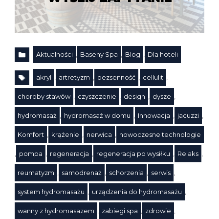
Aktualności
,
Baseny Spa
,
Blog
,
Dla hoteli
Kategorie
akryl
,
artretyzm
,
bezsenność
,
cellulit
,
choroby stawów
,
czyszczenie
,
design
,
dysze
,
hydromasaż
,
hydromasaż w domu
,
Innowacja
,
jacuzzi
,
Komfort
,
krążenie
,
nerwica
,
nowoczesne technologie
,
pompa
,
regeneracja
,
regeneracja po wysiłku
,
Relaks
,
Tagi
reumatyzm
,
samodrenaż
,
schorzenia
,
serwis
,
system hydromasażu
,
urządzenia do hydromasażu
,
wanny z hydromasazem
,
zabiegi spa
,
zdrowie
,