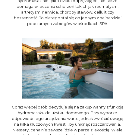
hydromasaż nie tylko działa odprężająco, ale także
pomaga w leczeniu schorzeń takich jak reumatyzm,
artretyzm, nerwica, choroby stawów, cellulit czy
bezsenność. To dlatego stał się on jednym z najbardziej
popularnych zabiegów w ośrodkach SPA.
Coraz więcej osób decyduje się na zakup wanny z funkcją
hydromasażu do użytku domowego. Przy wyborze
odpowiedniego urządzenia warto jednak zwrócić uwagę
na kilka kluczowych kwestii, by uniknąć rozczarowania.
Niestety, cena nie zawsze idzie w parze z jakością. Wiele