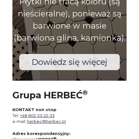
Płytki nie tracą koloru (są
nieścieralne), ponieważ są
barwione w masie
(barwiona glina, kamionka).
Dowiedz się więcej
®
Grupa HERBEĆ
KONTAKT non stop
Tel:
+48 602-33-22-33
e-mail:
herbec@herbec.pl
Adres korespondencyjny:
®