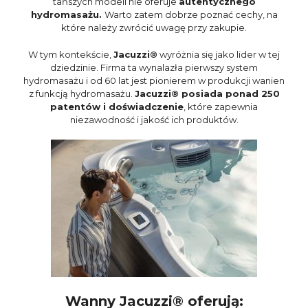
tańszych modeli nie oferuje
autentycznego
hydromasażu.
Warto zatem dobrze poznać cechy, na
które należy zwrócić uwagę przy zakupie.
W tym kontekście,
Jacuzzi®
wyróżnia się jako lider w tej
dziedzinie. Firma ta wynalazła pierwszy system
hydromasażu i od 60 lat jest pionierem w produkcji wanien
z funkcją hydromasażu.
Jacuzzi® posiada ponad 250
patentów i doświadczenie
, które zapewnia
niezawodność i jakość ich produktów.
Wanny Jacuzzi® oferują: