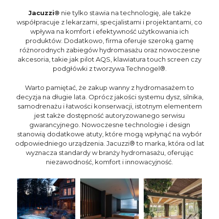
Jacuzzi®
nie tylko stawia na technologię, ale także
współpracuje z lekarzami, specjalistami i projektantami, co
wpływa na komfort i efektywność użytkowania ich
produktów. Dodatkowo, firma oferuje szeroką gamę
różnorodnych zabiegów hydromasażu oraz nowoczesne
akcesoria, takie jak pilot AQS, klawiatura touch screen czy
podgłówki z tworzywa Technogel®.
Warto pamiętać, że zakup wanny z hydromasażem to
decyzja na długie lata. Oprócz jakości systemu dysz, silnika,
samodrenażu i łatwości konserwacji, istotnym elementem
jest także dostępność autoryzowanego serwisu
gwarancyjnego. Nowoczesne technologie i design
stanowią dodatkowe atuty, które mogą wpłynąć na wybór
odpowiedniego urządzenia. Jacuzzi® to marka, która od lat
wyznacza standardy w branży hydromasażu, oferując
niezawodność, komfort i innowacyjność.