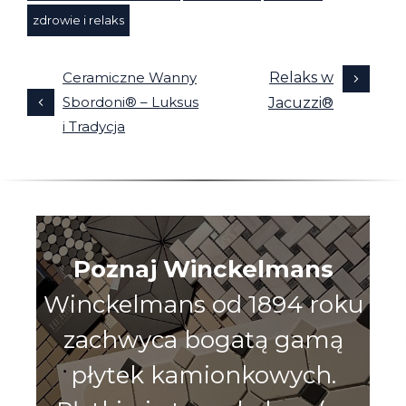
zdrowie i relaks
Ceramiczne Wanny
Relaks w
Sbordoni® – Luksus
Jacuzzi®
i Tradycja
Poznaj Winckelmans
Winckelmans od 1894 roku
zachwyca bogatą gamą
płytek kamionkowych.