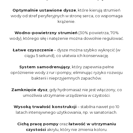
Optymalnie ustawione dysze
, które kierują strumień
wody od stref peryferyjnych w stronę serca, co wspomaga
krążenie.
Wodno-powietrzny strumień
(30% powietrza, 70%
wody), którego siłę i natężenie można dowolnie regulować.
Łatwe czyszczenie
– dysze można szybko wykręcić (w
ciągu 5 sekund), co ułatwia ich konserwację.
System samodrenujący
, który zapewnia pełne
opróżnienie wody z rur i pompy, eliminując ryzyko rozwoju
bakterii i nieprzyjemnych zapachów.
Zamknięcie dysz
, gdy hydromasaż nie jest włączony, co
umożliwia utrzymanie urządzenia w czystości.
Wysoką trwałość konstrukcji
– stabilna nawet po 10
latach intensywnego użytkowania, np. w sanatoriach.
Cichą pracę pompy
oraz
łatwość w utrzymaniu
czystości
akrylu, który nie zmienia koloru.