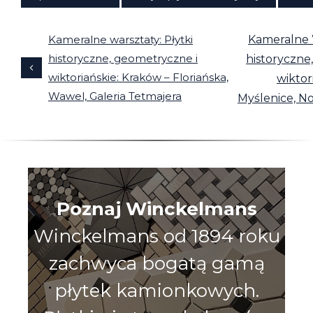
Kameralne warsztaty: Płytki
Kameralne W
historyczne, geometryczne i
historyczne
wiktoriańskie: Kraków – Floriańska,
wiktor
Wawel, Galeria Tetmajera
Myślenice, N
Poznaj Winckelmans
Winckelmans od 1894 roku
zachwyca bogatą gamą
płytek kamionkowych.