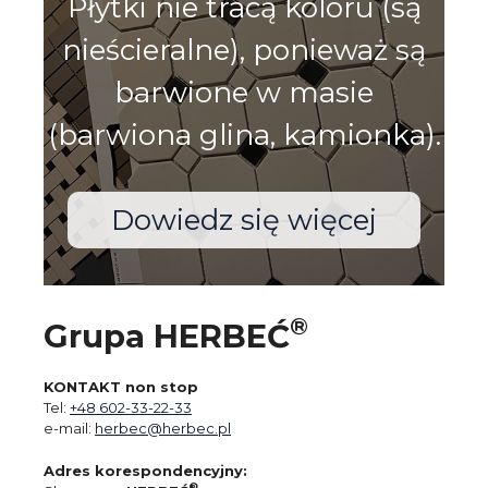
Płytki nie tracą koloru (są
nieścieralne), ponieważ są
barwione w masie
(barwiona glina, kamionka).
Dowiedz się więcej
®
Grupa HERBEĆ
KONTAKT non stop
Tel:
+48 602-33-22-33
e-mail:
herbec@herbec.pl
Adres korespondencyjny:
®