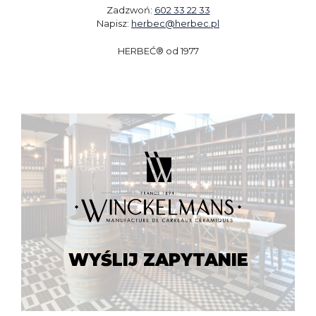
Zadzwoń:
602 33 22 33
Napisz:
herbec@herbec.pl
HERBEĆ® od 1977
WYŚLIJ ZAPYTANIE