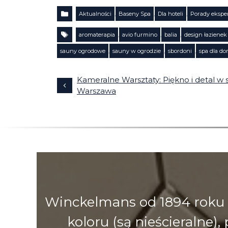
Aktualności
,
Baseny Spa
,
Dla hoteli
,
Porady ekspe
Kategorie
aromaterapia
,
avio furmino
,
balia
,
design łazienek
Tagi
sauny ogrodowe
,
sauny w ogrodzie
,
sbordoni
,
spa dla d
Kameralne Warsztaty: Piękno i detal w 
Warszawa
Winckelmans od 1894 roku 
koloru (są nieścieralne