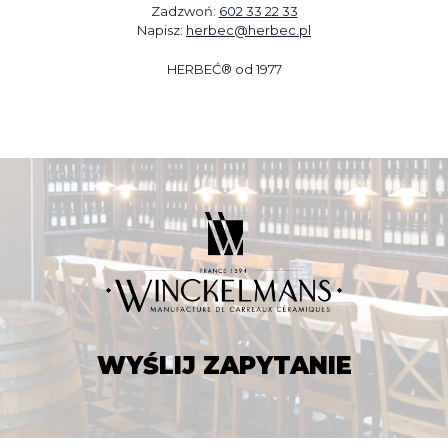
Zadzwoń:
602 33 22 33
Napisz:
herbec@herbec.pl
HERBEĆ® od 1977
WYŚLIJ ZAPYTANIE