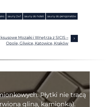
laks
,
sauny 2w1
,
sauny do hoteli
,
sauny do pensjonatów
,
ksusowe Mozaiki i Wnętrza z SICIS –
Opole, Gliwice, Katowice, Kraków
onkowych. Płytki nie tracą
rwiona glina, kamionka).