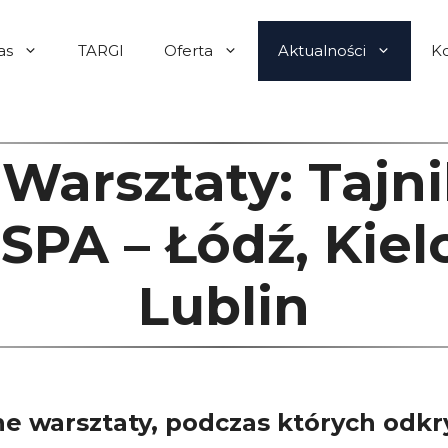
as
TARGI
Oferta
Aktualności
K
arsztaty: Tajni
SPA – Łódź, Kie
Lublin
 warsztaty, podczas których odkry