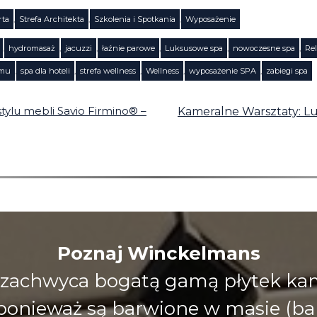
rta
,
Strefa Architekta
,
Szkolenia i Spotkania
,
Wyposażenie
,
hydromasaż
,
jacuzzi
,
łaźnie parowe
,
Luksusowe spa
,
nowoczesne spa
,
Re
omu
,
spa dla hoteli
,
strefa wellness
,
Wellness
,
wyposażenie SPA
,
zabiegi spa
stylu mebli Savio Firmino® –
Kameralne Warsztaty: Lu
Poznaj Winckelmans
zachwyca bogatą gamą płytek kami
), ponieważ są barwione w masie (ba