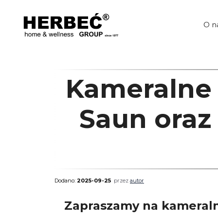
Przejdź
do
treści
O n
Kameralne W
Saun oraz 
2025-09-25
przez
autor
Zapraszamy na kameralne