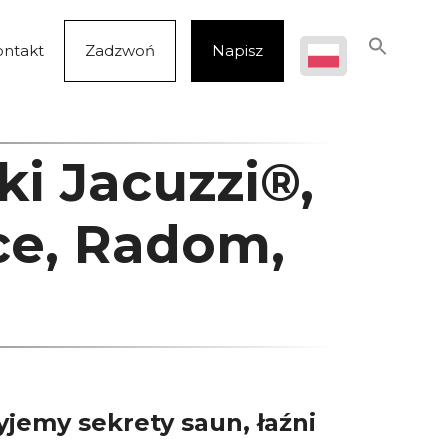
ontakt
Zadzwoń
Napisz
ki Jacuzzi®,
lce, Radom,
jemy sekrety saun, łaźni