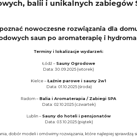
owych, balii i unikalnych zabiegów 
poznać nowoczesne rozwiązania dla domu,
odowych saun po aromaterapię i hydroma
Terminy i lokalizacje wydarzeń:
Łódź –
Sauny Ogrodowe
Data: 30.09.2025 (wtorek)
Kielce –
Łaźnie parowe i sauny 2w1
Data: 01.10.2025 (środa)
Radom –
Balia i Aromaterapia / Zabiegi SPA
Data: 02.10.2025 (czwartek)
Lublin –
Sauny do hoteli i pensjonatów
Data: 03.10.2025 (piątek)
, dobór modeli i omówimy rozwiązania, które najlepiej sprawdzą s