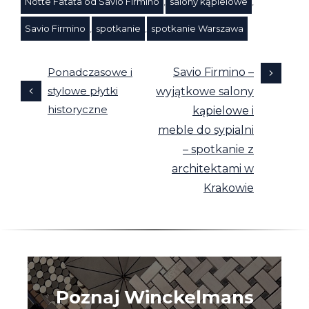
Notte Fatata od Savio Firmino
,
salony kąpielowe
,
Tagi
Savio Firmino
,
spotkanie
,
spotkanie Warszawa
Ponadczasowe i
Savio Firmino –
stylowe płytki
wyjątkowe salony
historyczne
kąpielowe i
meble do sypialni
– spotkanie z
architektami w
Krakowie
Poznaj Winckelmans