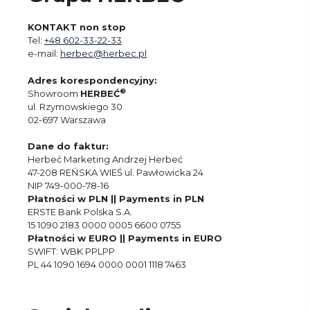
KONTAKT non stop
Tel:
+48 602-33-22-33
e-mail:
herbec@herbec.pl
Adres korespondencyjny:
®
Showroom
HERBEĆ
ul. Rzymowskiego 30
02-697 Warszawa
Dane do faktur:
Herbeć Marketing Andrzej Herbeć
47-208 REŃSKA WIEŚ ul. Pawłowicka 24
NIP 749-000-78-16
Płatności w PLN || Payments in PLN
ERSTE Bank Polska S.A.
15 1090 2183 0000 0005 6600 0755
Płatności w EURO || Payments in EURO
SWIFT: WBK PPLPP
PL 44 1090 1694 0000 0001 1118 7463