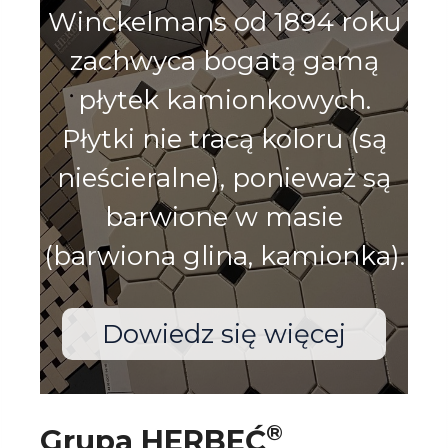
Winckelmans od 1894 roku
zachwyca bogatą gamą
płytek kamionkowych.
Płytki nie tracą koloru (są
nieścieralne), ponieważ są
barwione w masie
(barwiona glina, kamionka).
Dowiedz się więcej
®
Grupa HERBEĆ