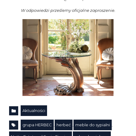
W odpowiedzi prześlemy oficjalne zaproszenie.
Aktualności
Kategorie
grupa HERBEC
,
herbeć
,
meble do sypialni
,