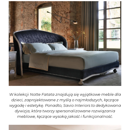
W kolekcji Notte Fatata znajdują się wyjątkowe meble dla
dzieci, zaprojektowane z myślą o najmłodszych, łączące
wygodę i estetykę. Ponadto, Savio Interiors to dedykowana
dywizja, która tworzy spersonalizowane rozwiązania
meblowe, łączące wysoką jakość i funkcjonalność.