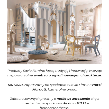
Produkty Savio Firmino łączą tradycję i innowację, tworząc
niepowtarz
alne
wnętrza o wyrafinowanym charakterze.
17.01.2024
zapraszamy na spotkanie z Savio Firmino
Hotel
Marriott
, kameralne grono.
Zainteresowanych prosimy o
mailowe zgłoszenie
chęci
uczestnictwa w spotkaniu
do dnia 9.11.23
–
herbec@herbec.pl