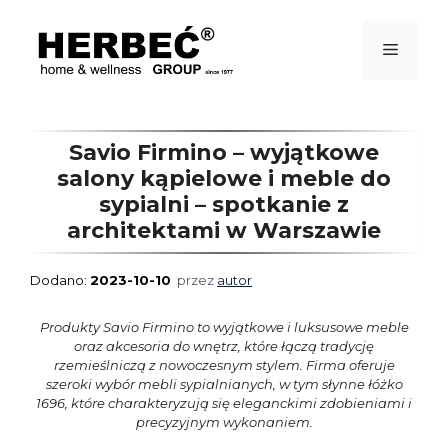
Przejdź
do
treści
Menu
Savio Firmino – wyjątkowe
salony kąpielowe i meble do
sypialni – spotkanie z
architektami w Warszawie
2023-10-10
przez
autor
Produkty Savio Firmino to wyjątkowe i luksusowe meble
oraz akcesoria do wnętrz, które
łączą tradycję
rzemieślniczą z nowoczesnym stylem. Firma oferuje
szeroki wybór mebli sypialnianych, w tym słynne łóżko
1696, które charakteryzują się eleganckimi zdobieniami i
precyzyjnym wykonaniem.