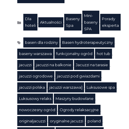
Mini-
Dla
Baseny
Porady
,
Aktualności
,
,
baseny
,
Kategorie
hoteli
Spa
eksperta
SPA
basen dla rodziny
,
Basen hydroterapeutyczny
,
baseny warszawa
,
funkcjonalny ogród
,
hot tub
,
jacuzzi
,
jacuzzi na balkonie
,
Jacuzzi na tarasie
,
jacuzzi ogrodowe
,
jacuzzi pod gwiazdami
,
jacuzzi polska
,
jacuzzi warszawa]
,
Luksusowe spa
,
Luksusowy relaks
,
Maszyny budowlane
,
Tagi
nowoczesny ogród
,
Ogrody relaksacyjne
,
originaljacuzzi
,
oryginalne jacuzzi
,
poland
,