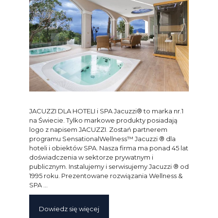
JACUZZI DLA HOTELI i SPA Jacuzzi® to marka nr.1
na Świecie. Tylko markowe produkty posiadają
logo z napisem JACUZZI. Zostań partnerem
programu SensationalWellness™ Jacuzzi ® dla
hoteli i obiektów SPA. Nasza firma ma ponad 45 lat
doświadczenia w sektorze prywatnym i
publicznym. Instalujemy i serwisujemy Jacuzzi ® od
1995 roku. Prezentowane rozwiązania Wellness &
SPA …
Dowiedz się więcej