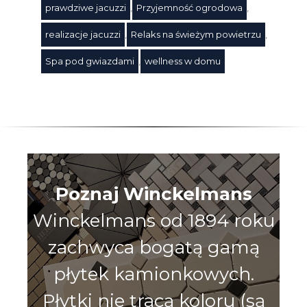
prawdziwe jacuzzi
,
Przyjemność ogrodowa
,
realizacje jacuzzi
,
Relaks na świeżym powietrzu
,
Spa pod gwiazdami
,
wellness w domu
Poznaj Winckelmans
Winckelmans od 1894 roku
zachwyca bogatą gamą
płytek kamionkowych.
Płytki nie tracą koloru (są