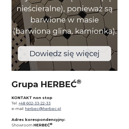
nieścieralne), ponieważ są
barwione w masie
(barwiona glina, kamionka).
Dowiedz się więcej
®
Grupa HERBEĆ
KONTAKT non stop
Tel:
+48 602-33-22-33
e-mail:
herbec@herbec.pl
Adres korespondencyjny:
®
Showroom
HERBEĆ