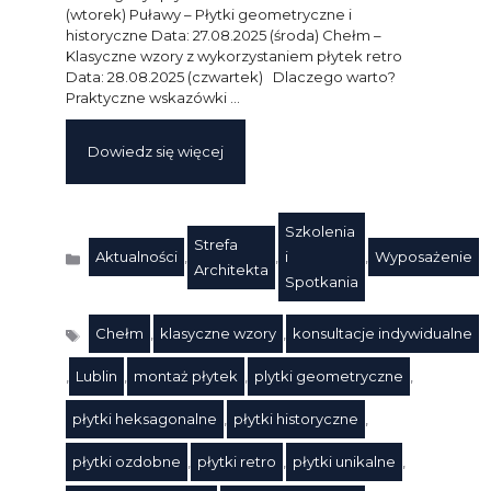
(wtorek) Puławy – Płytki geometryczne i
historyczne Data: 27.08.2025 (środa) Chełm –
Klasyczne wzory z wykorzystaniem płytek retro
Data: 28.08.2025 (czwartek) Dlaczego warto?
Praktyczne wskazówki …
Dowiedz się więcej
Szkolenia
Strefa
Aktualności
,
,
i
,
Wyposażenie
Kategorie
Architekta
Spotkania
Chełm
,
klasyczne wzory
,
konsultacje indywidualne
,
Lublin
,
montaż płytek
,
plytki geometryczne
,
płytki heksagonalne
,
płytki historyczne
,
płytki ozdobne
,
płytki retro
,
płytki unikalne
,