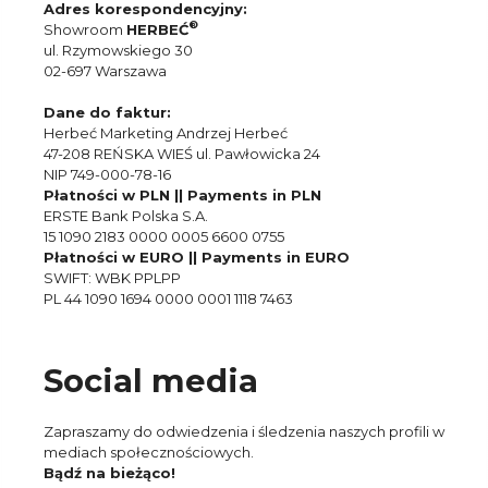
Adres korespondencyjny:
®
Showroom
HERBEĆ
ul. Rzymowskiego 30
02-697 Warszawa
Dane do faktur:
Herbeć Marketing Andrzej Herbeć
47-208 REŃSKA WIEŚ ul. Pawłowicka 24
NIP 749-000-78-16
Płatności w PLN || Payments in PLN
ERSTE Bank Polska S.A.
15 1090 2183 0000 0005 6600 0755
Płatności w EURO || Payments in EURO
SWIFT: WBK PPLPP
PL 44 1090 1694 0000 0001 1118 7463
Social media
Zapraszamy do odwiedzenia i śledzenia naszych profili w
mediach społecznościowych.
Bądź na bieżąco!