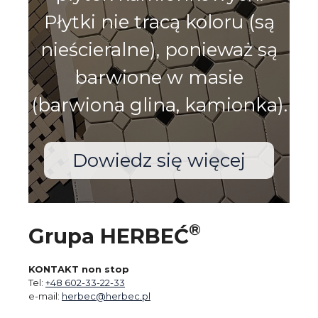
Płytki nie tracą koloru (są
nieścieralne), ponieważ są
barwione w masie
(barwiona glina, kamionka).
Dowiedz się więcej
®
Grupa HERBEĆ
KONTAKT non stop
Tel:
+48 602-33-22-33
e-mail:
herbec@herbec.pl