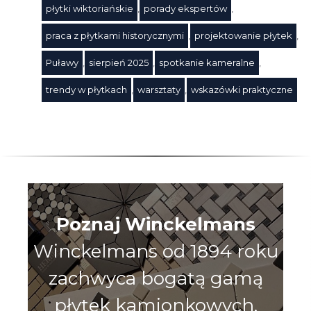
Tagi
płytki wiktoriańskie
,
porady ekspertów
,
praca z płytkami historycznymi
,
projektowanie płytek
,
Puławy
,
sierpień 2025
,
spotkanie kameralne
,
trendy w płytkach
,
warsztaty
,
wskazówki praktyczne
Poznaj Winckelmans
Winckelmans od 1894 roku
zachwyca bogatą gamą
płytek kamionkowych.