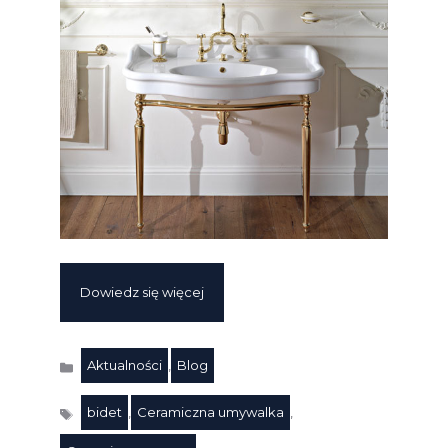
Dowiedz się więcej
Aktualności
,
Blog
Kategorie
bidet
,
Ceramiczna umywalka
,