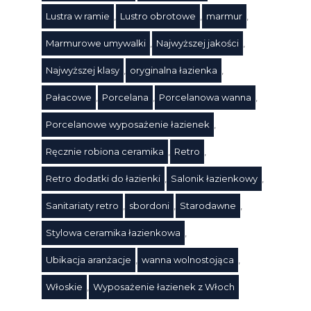
Lustra w ramie
,
Lustro obrotowe
,
marmur
,
Marmurowe umywalki
,
Najwyższej jakości
,
Najwyższej klasy
,
oryginalna łazienka
,
Pałacowe
,
Porcelana
,
Porcelanowa wanna
,
Porcelanowe wyposażenie łazienek
,
Ręcznie robiona ceramika
,
Retro
,
Retro dodatki do łazienki
,
Salonik łazienkowy
,
Sanitariaty retro
,
sbordoni
,
Starodawne
,
Stylowa ceramika łazienkowa
,
Ubikacja aranżacje
,
wanna wolnostojąca
,
Włoskie
,
Wyposażenie łazienek z Włoch