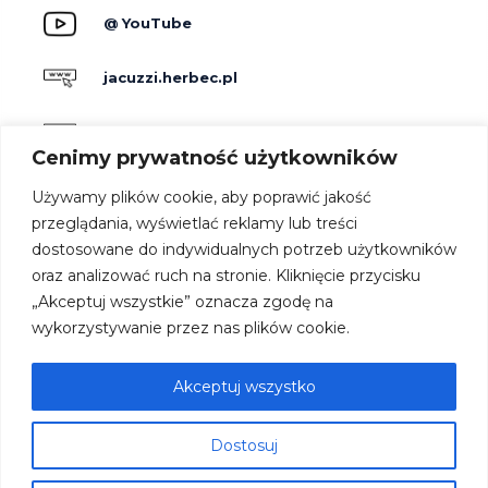
@ YouTube
jacuzzi.herbec.pl
holidayskypark.pl
Cenimy prywatność użytkowników
jacuzzipodgwiazdami.pl
Używamy plików cookie, aby poprawić jakość
przeglądania, wyświetlać reklamy lub treści
dostosowane do indywidualnych potrzeb użytkowników
Producenci
oraz analizować ruch na stronie. Kliknięcie przycisku
Dla hoteli
„Akceptuj wszystkie” oznacza zgodę na
Kontakt
wykorzystywanie przez nas plików cookie.
Strefa architekta
Oferta
Akceptuj wszystko
Współpraca
Dostosuj