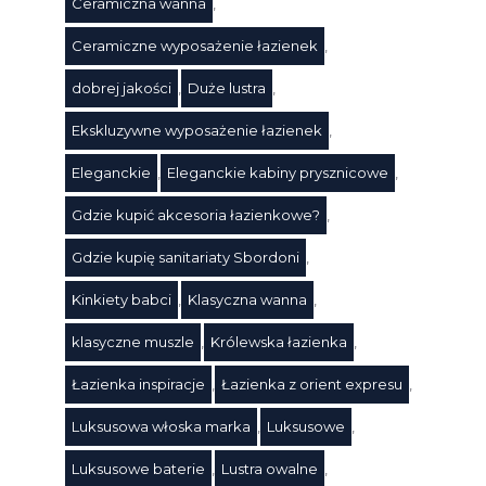
Ceramiczna wanna
,
Ceramiczne wyposażenie łazienek
,
dobrej jakości
,
Duże lustra
,
Ekskluzywne wyposażenie łazienek
,
Eleganckie
,
Eleganckie kabiny prysznicowe
,
Gdzie kupić akcesoria łazienkowe?
,
Gdzie kupię sanitariaty Sbordoni
,
Kinkiety babci
,
Klasyczna wanna
,
klasyczne muszle
,
Królewska łazienka
,
Łazienka inspiracje
,
Łazienka z orient expresu
,
Luksusowa włoska marka
,
Luksusowe
,
Tagi
Luksusowe baterie
,
Lustra owalne
,