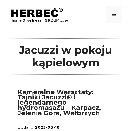
Przejdź
do
treści
Menu
Jacuzzi w pokoju
kąpielowym
Kameralne Warsztaty:
Tajniki Jacuzzi® i
legendarnego
hydromasażu – Karpacz,
Jelenia Góra, Wałbrzych
2025-08-18