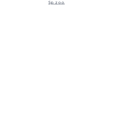
Sp. z o.o.