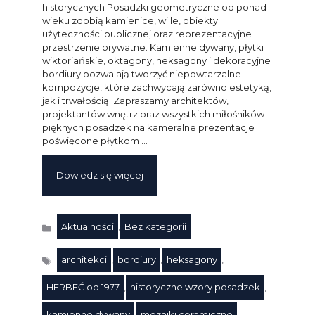
historycznych Posadzki geometryczne od ponad
wieku zdobią kamienice, wille, obiekty
użyteczności publicznej oraz reprezentacyjne
przestrzenie prywatne. Kamienne dywany, płytki
wiktoriańskie, oktagony, heksagony i dekoracyjne
bordiury pozwalają tworzyć niepowtarzalne
kompozycje, które zachwycają zarówno estetyką,
jak i trwałością. Zapraszamy architektów,
projektantów wnętrz oraz wszystkich miłośników
pięknych posadzek na kameralne prezentacje
poświęcone płytkom …
Dowiedz się więcej
Aktualności
,
Bez kategorii
Kategorie
architekci
,
bordiury
,
heksagony
,
HERBEĆ od 1977
,
historyczne wzory posadzek
,
kamienne dywany
,
mozaiki ceramiczne
,