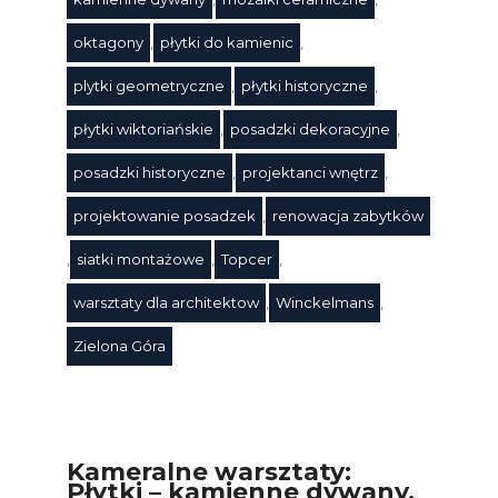
oktagony
,
płytki do kamienic
,
plytki geometryczne
,
płytki historyczne
,
płytki wiktoriańskie
,
posadzki dekoracyjne
,
Tagi
posadzki historyczne
,
projektanci wnętrz
,
projektowanie posadzek
,
renowacja zabytków
,
siatki montażowe
,
Topcer
,
warsztaty dla architektow
,
Winckelmans
,
Zielona Góra
Kameralne warsztaty:
Płytki – kamienne dywany,