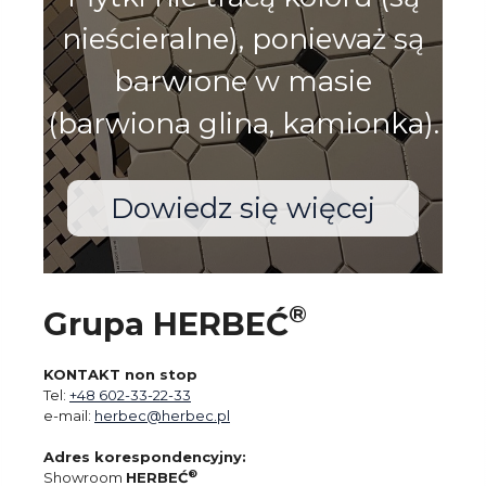
nieścieralne), ponieważ są
barwione w masie
(barwiona glina, kamionka).
Dowiedz się więcej
®
Grupa HERBEĆ
KONTAKT non stop
Tel:
+48 602-33-22-33
e-mail:
herbec@herbec.pl
Adres korespondencyjny:
®
Showroom
HERBEĆ