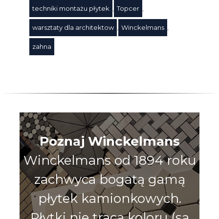
techniki montażu płytek
,
Topcer
,
warsztaty dla architektow
,
Winckelmans
,
zahna
Poznaj Winckelmans
Winckelmans od 1894 roku
zachwyca bogatą gamą
płytek kamionkowych.
Płytki nie tracą koloru (są