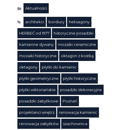
Aktualności
Kategorie
architekci
,
bordiury
,
heksagony
,
HERBEĆ od 1977
,
historyczne posadzki
,
kamienne dywany
,
mozaiki ceramiczne
,
mozaiki historyczne
,
oktagon z kostką
,
oktagony
,
płytki do kamienic
,
plytki geometryczne
,
płytki historyczne
,
płytki wiktoriańskie
,
posadzki dekoracyjne
,
Tagi
posadzki zabytkowe
,
Poznań
,
projektanci wnętrz
,
renowacja kamienic
,
renowacja zabytków
,
szachownica
,