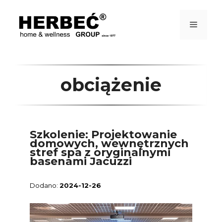
Przejdź
do
treści
Menu
obciążenie
Szkolenie: Projektowanie
domowych, wewnętrznych
stref spa z oryginalnymi
basenami Jacuzzi
2024-12-26