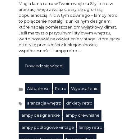
Magia lamp retro w Twoim wnętrzu Styl retro w
aranżacji wnętrz wciąż cieszy się ogromną
popularnością. Nic w tym dziwnego – lampy retro
to połączenie nostalgii z unikalnym designem,
które nadają pomieszczeniom wyjątkowy klimat.
Jeśli marzysz o przytulnym i stylowym wnętrzu,
warto postawić na oświetlenie vintage, które łączy
estetykę przeszłości z funkcjonalnością
współczesności. Lampy retro …
Dowiedz się więcej
Aktualności
,
Retro
,
Wyposażenie
Kategorie
aranżacja wnętrz
,
kinkiety retro
,
lampy designerskie
,
lampy drewniane
,
lampy podłogowe vintage
,
lampy retro
,