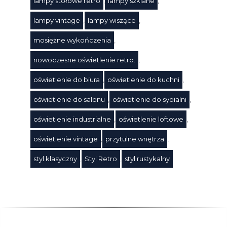
lampy stołowe retro
,
lampy szklane
,
lampy vintage
,
lampy wiszące
,
mosiężne wykończenia
,
Tagi
nowoczesne oświetlenie retro.
,
oświetlenie do biura
,
oświetlenie do kuchni
,
oświetlenie do salonu
,
oświetlenie do sypialni
,
oświetlenie industrialne
,
oświetlenie loftowe
,
oświetlenie vintage
,
przytulne wnętrza
,
styl klasyczny
,
Styl Retro
,
styl rustykalny