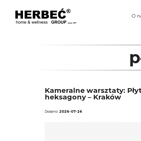
Przejdź
do
treści
O n
p
Kameralne warsztaty: Płyt
heksagony – Kraków
2026-07-26