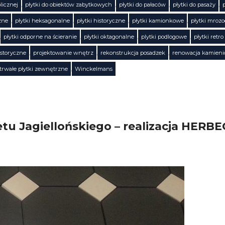
licznej
,
płytki do obiektów zabytkowych
,
płytki do pałaców
,
płytki do pasaży
,
zne
,
płytki heksagonalne
,
płytki historyczne
,
płytki kamionkowe
,
płytki mroz
,
płytki odporne na ścieranie
,
płytki oktagonalne
,
plytki podlogowe
,
płytki retro
istoryczne
,
projektowanie wnętrz
,
rekonstrukcja posadzek
,
renowacja kamieni
trwałe płytki zewnętrzne
,
Winckelmans
u Jagiellońskiego – realizacja HERBEC