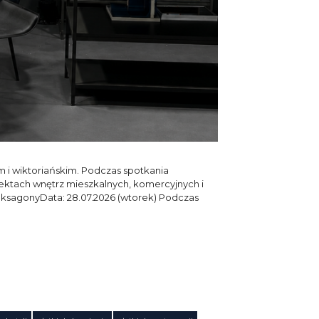
i wiktoriańskim. Podczas spotkania
tach wnętrz mieszkalnych, komercyjnych i
 heksagonyData: 28.07.2026 (wtorek) Podczas