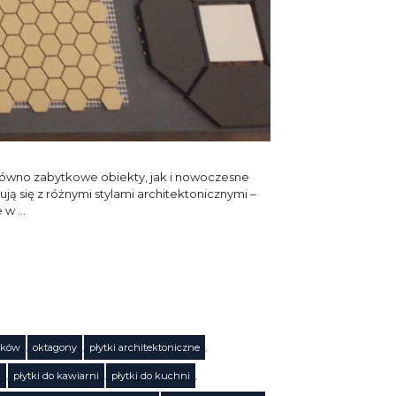
zarówno zabytkowe obiekty, jak i nowoczesne
ą się z różnymi stylami architektonicznymi –
e w …
tków
,
oktagony
,
płytki architektoniczne
,
c
,
płytki do kawiarni
,
płytki do kuchni
,