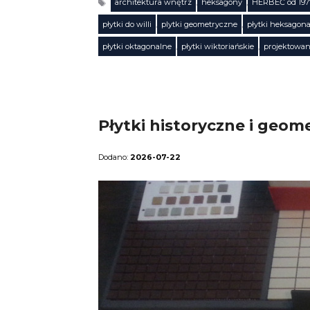
architektura wnętrz
,
heksagony
,
HERBEĆ od 197
płytki do willi
,
plytki geometryczne
,
płytki heksagon
Tagi
płytki oktagonalne
,
płytki wiktoriańskie
,
projektowan
Płytki historyczne i geo
2026-07-22