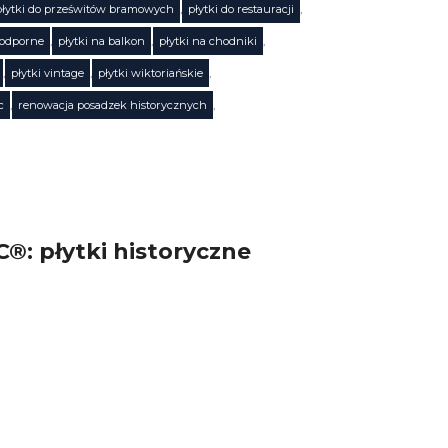
płytki do prześwitów bramowych
,
płytki do restauracji
,
oodporne
,
płytki na balkon
,
płytki na chodniki
,
,
płytki vintage
,
płytki wiktoriańskie
,
c
,
renowacja posadzek historycznych
,
®: płytki historyczne