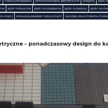
7
,
historyczne posadzki
,
kamionkowe płytki geometryczne
,
oktagony
,
płytki d
alne
,
płytki historyczne
,
płytki mrozoodporne
,
płytki na balkony
,
płytki na cho
ie wnętrz
,
renowacja posadzek historycznych
,
warsztaty dla architektów Krak
metryczne – ponadczasowy design do ka