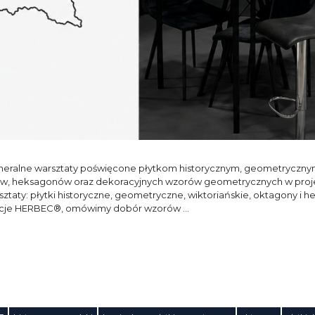
meralne warsztaty poświęcone płytkom historycznym, geometrycznym 
, heksagonów oraz dekoracyjnych wzorów geometrycznych w projek
sztaty: płytki historyczne, geometryczne, wiktoriańskie, oktagony i
izacje HERBEC®, omówimy dobór wzorów …