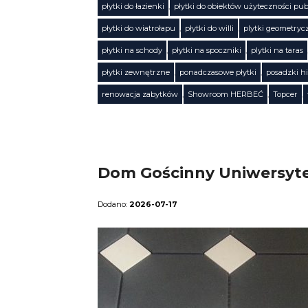
płytki do łazienki
,
płytki do obiektów użyteczności pub
płytki do wiatrołapu
,
płytki do willi
,
plytki geometryc
Tagi
płytki na schody
,
płytki na spoczniki
,
plytki na taras
płytki zewnętrzne
,
ponadczasowe płytki
,
posadzki h
renowacja zabytków
,
Showroom HERBEĆ
,
Topcer
,
Dom Gościnny Uniwersytet
2026-07-17