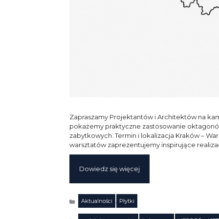
Zapraszamy Projektantów i Architektów na ka
pokażemy praktyczne zastosowanie oktagonów
zabytkowych. Termin i lokalizacja Kraków – War
warsztatów zaprezentujemy inspirujące real
Dowiedz się więcej
Aktualności
,
Płytki
Kategorie