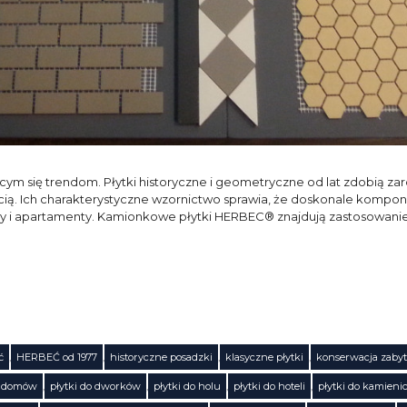
jącym się trendom. Płytki historyczne i geometryczne od lat zdobią 
ią. Ich charakterystyczne wzornictwo sprawia, że doskonale komponuj
y i apartamenty. Kamionkowe płytki HERBEC® znajdują zastosowani
ć
,
HERBEĆ od 1977
,
historyczne posadzki
,
klasyczne płytki
,
konserwacja zaby
o domów
,
płytki do dworków
,
płytki do holu
,
płytki do hoteli
,
płytki do kamieni