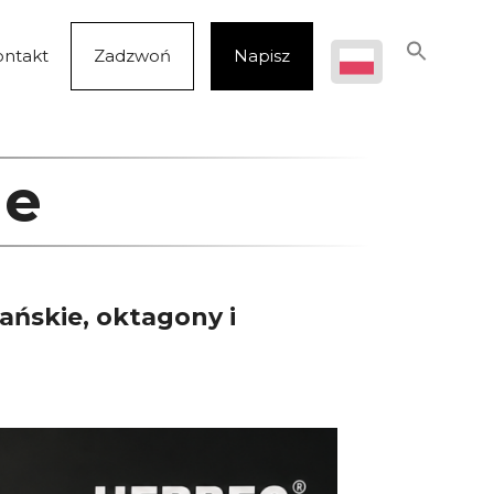
ontakt
Zadzwoń
Napisz
ne
ańskie, oktagony i