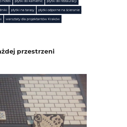
o hoteli
,
płytki do kamienic
,
płytki do restauracji
,
dniki
,
płytki na tarasy
,
płytki odporne na ścieranie
,
ów
,
warsztaty dla projektantów Kraków
żdej przestrzeni