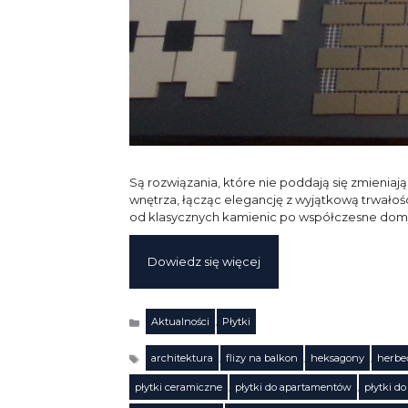
Są rozwiązania, które nie poddają się zmienia
wnętrza, łącząc elegancję z wyjątkową trwałośc
od klasycznych kamienic po współczesne dom
Dowiedz się więcej
Aktualności
,
Płytki
Kategorie
architektura
,
flizy na balkon
,
heksagony
,
herbe
płytki ceramiczne
,
płytki do apartamentów
,
płytki d