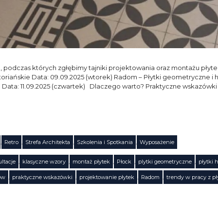
podczas których zgłębimy tajniki projektowania oraz montażu płytek 
riańskie Data: 09.09.2025 (wtorek) Radom – Płytki geometryczne i hi
o Data: 11.09.2025 (czwartek) Dlaczego warto? Praktyczne wskazówki
,
Retro
,
Strefa Architekta
,
Szkolenia i Spotkania
,
Wyposażenie
ltacje
,
klasyczne wzory
,
montaż płytek
,
Płock
,
plytki geometryczne
,
płytki 
ów
,
praktyczne wskazówki
,
projektowanie płytek
,
Radom
,
trendy w pracy z p