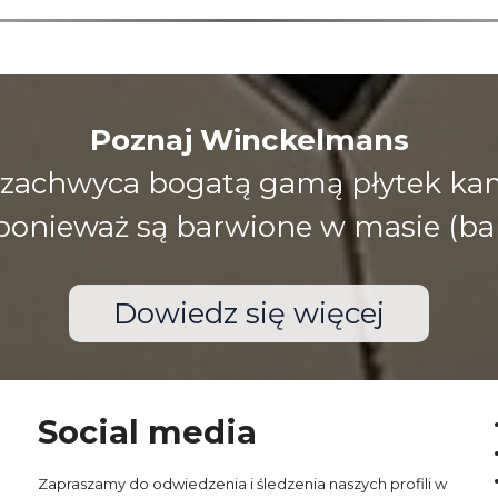
Poznaj Winckelmans
zachwyca bogatą gamą płytek kami
), ponieważ są barwione w masie (ba
Dowiedz się więcej
Social media
Zapraszamy do odwiedzenia i śledzenia naszych profili w