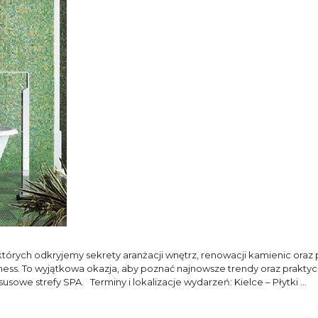
órych odkryjemy sekrety aranżacji wnętrz, renowacji kamienic oraz 
ness. To wyjątkowa okazja, aby poznać najnowsze trendy oraz prakty
usowe strefy SPA. Terminy i lokalizacje wydarzeń: Kielce – Płytki …