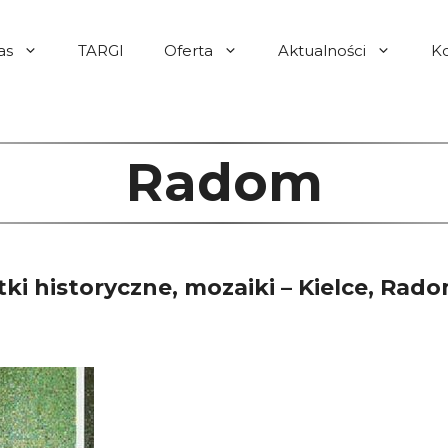
as
TARGI
Oferta
Aktualności
K
Radom
ki historyczne, mozaiki – Kielce, Rado