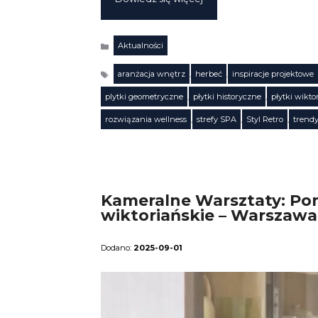
Aktualności
Kategorie
aranżacja wnętrz
,
herbeć
,
inspiracje projektowe
plytki geometryczne
,
płytki historyczne
,
płytki wikto
Tagi
rozwiązania wellness
,
strefy SPA
,
Styl Retro
,
trend
Kameralne Warsztaty: Pon
wiktoriańskie – Warszawa
2025-09-01