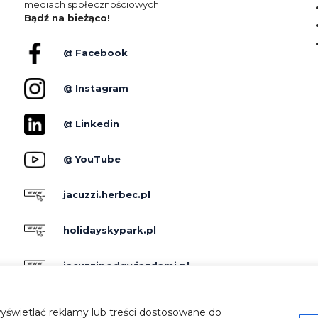
mediach społecznościowych.
Bądź na bieżąco!
@ Facebook
@ Instagram
@ Linkedin
@ YouTube
jacuzzi.herbec.pl
holidayskypark.pl
jacuzzipodgwiazdami.pl
yświetlać reklamy lub treści dostosowane do