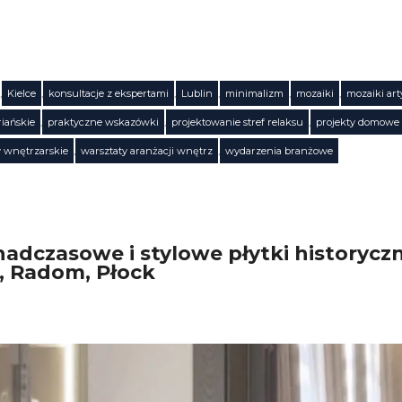
,
Kielce
,
konsultacje z ekspertami
,
Lublin
,
minimalizm
,
mozaiki
,
mozaiki art
riańskie
,
praktyczne wskazówki
,
projektowanie stref relaksu
,
projekty domowe
y wnętrzarskie
,
warsztaty aranżacji wnętrz
,
wydarzenia branżowe
adczasowe i stylowe płytki historycz
, Radom, Płock