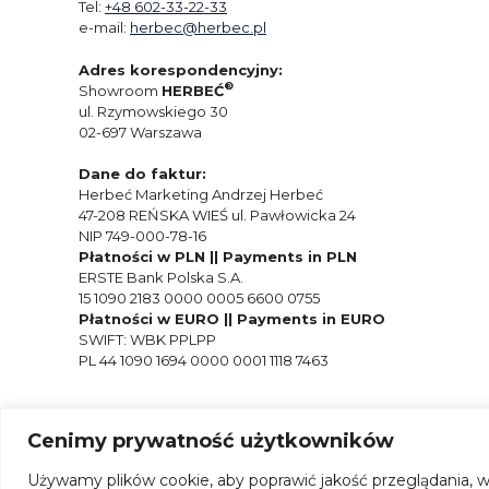
Tel:
+48 602-33-22-33
e-mail:
herbec@herbec.pl
Adres korespondencyjny:
®
Showroom
HERBEĆ
ul. Rzymowskiego 30
02-697 Warszawa
Dane do faktur:
Herbeć Marketing Andrzej Herbeć
47-208 REŃSKA WIEŚ ul. Pawłowicka 24
NIP 749-000-78-16
Płatności w PLN || Payments in PLN
ERSTE Bank Polska S.A.
15 1090 2183 0000 0005 6600 0755
Płatności w EURO || Payments in EURO
SWIFT: WBK PPLPP
PL 44 1090 1694 0000 0001 1118 7463
Cenimy prywatność użytkowników
Używamy plików cookie, aby poprawić jakość przeglądania, w