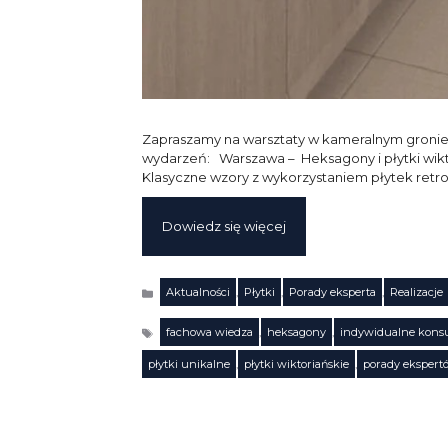
Zapraszamy na warsztaty w kameralnym gronie, 
wydarzeń: Warszawa – Heksagony i płytki wikto
Klasyczne wzory z wykorzystaniem płytek retr
Dowiedz się więcej
Aktualności
,
Płytki
,
Porady eksperta
,
Realizacje
Kategorie
fachowa wiedza
,
heksagony
,
indywidualne konsu
Tagi
płytki unikalne
,
płytki wiktoriańskie
,
porady ekspert