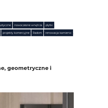
ystyczne
,
nowoczesne wnętrza
,
płytki
,
,
projekty komercyjne
,
Radom
,
renowacja kamienic
,
ne, geometryczne i