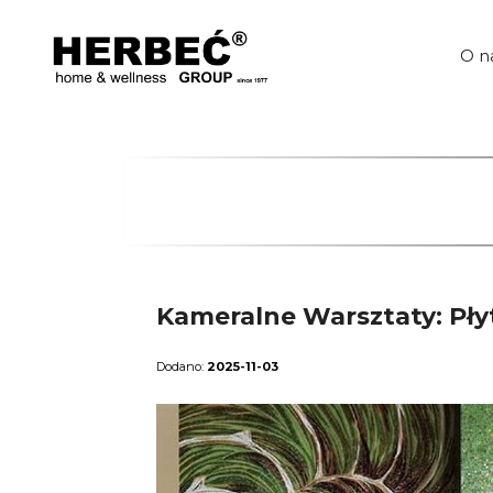
Przejdź
do
treści
O n
Kameralne Warsztaty: Płyt
2025-11-03