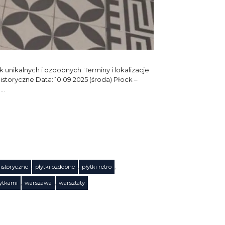
unikalnych i ozdobnych. Terminy i lokalizacje
storyczne Data: 10.09.2025 (środa) Płock –
 …
historyczne
,
płytki ozdobne
,
płytki retro
,
łytkami
,
warszawa
,
warsztaty