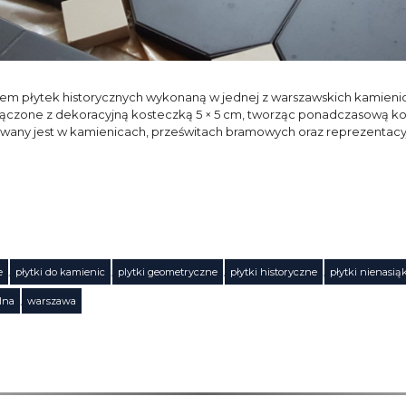
iem płytek historycznych wykonaną w jednej z warszawskich kamienic 
ołączone z dekoracyjną kosteczką 5 × 5 cm, tworząc ponadczasową k
ywany jest w kamienicach, prześwitach bramowych oraz reprezentacy
e
,
płytki do kamienic
,
plytki geometryczne
,
płytki historyczne
,
płytki nienasią
alna
,
warszawa