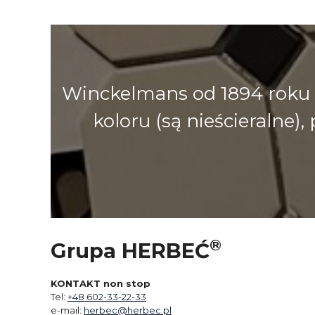
Winckelmans od 1894 roku 
koloru (są nieścieralne
®
Grupa HERBEĆ
KONTAKT non stop
Tel:
+48 602-33-22-33
e-mail:
herbec@herbec.pl