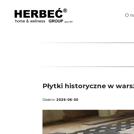
Przejdź
do
treści
O n
Płytki historyczne w warsz
2026-06-30