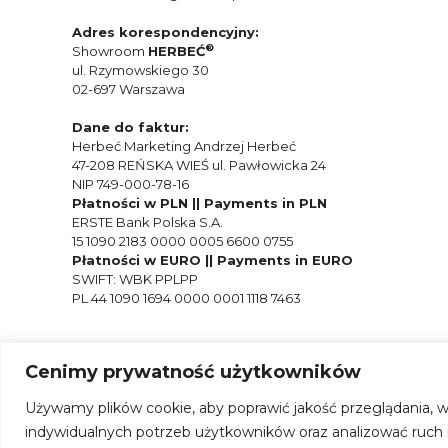
Adres korespondencyjny:
®
Showroom
HERBEĆ
ul. Rzymowskiego 30
02-697 Warszawa
Dane do faktur:
Herbeć Marketing Andrzej Herbeć
47-208 REŃSKA WIEŚ ul. Pawłowicka 24
NIP 749-000-78-16
Płatności w PLN || Payments in PLN
ERSTE Bank Polska S.A.
15 1090 2183 0000 0005 6600 0755
Płatności w EURO || Payments in EURO
SWIFT: WBK PPLPP
PL 44 1090 1694 0000 0001 1118 7463
Cenimy prywatność użytkowników
Używamy plików cookie, aby poprawić jakość przeglądania, w
indywidualnych potrzeb użytkowników oraz analizować ruch na