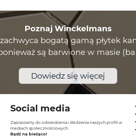
Poznaj Winckelmans
zachwyca bogatą gamą płytek kami
), ponieważ są barwione w masie (ba
Dowiedz się więcej
Social media
Zapraszamy do odwiedzenia i śledzenia naszych profili w
mediach społecznościowych.
Bądź na bieżąco!