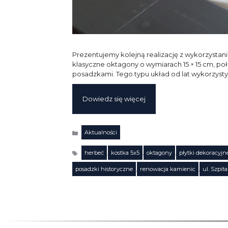
Prezentujemy kolejną realizację z wykorzystan
klasyczne oktagony o wymiarach 15 × 15 cm, p
posadzkami. Tego typu układ od lat wykorzyst
Dowiedz się więcej
Aktualności
Kategorie
herbeć
,
kostka 5x5
,
oktagony
,
płytki dekoracyjn
Tagi
posadzki historyczne
,
renowacja kamienic
,
ul. Szpit