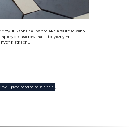
przy ul. Szpitalnej. W projekcie zastosowano
ompozycję inspirowaną historycznymi
jnych klatkach …
kliwe
,
płytki odporne na ścieranie
,