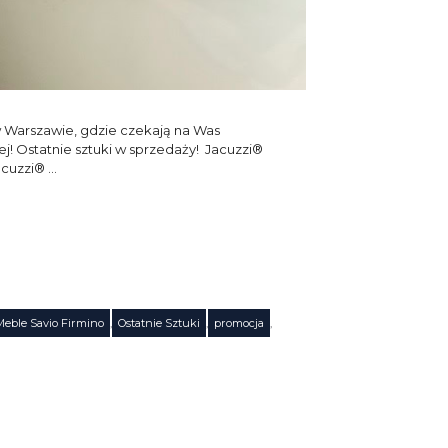
Warszawie, gdzie czekają na Was
! Ostatnie sztuki w sprzedaży! Jacuzzi®
acuzzi® …
Meble Savio Firmino
,
Ostatnie Sztuki
,
promocja
,