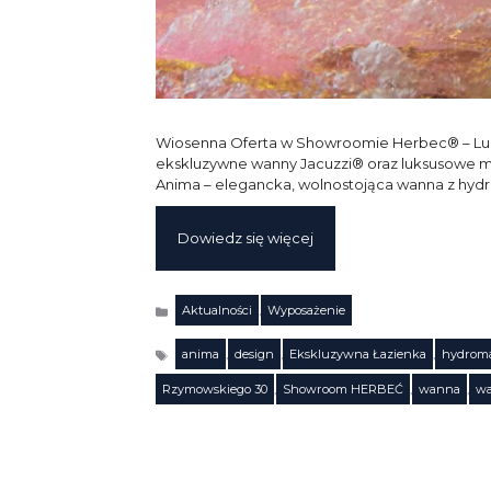
Wiosenna Oferta w Showroomie Herbec® – Lu
ekskluzywne wanny Jacuzzi® oraz luksusowe meb
Anima – elegancka, wolnostojąca wanna z hyd
Dowiedz się więcej
Aktualności
,
Wyposażenie
Kategorie
anima
,
design
,
Ekskluzywna Łazienka
,
hydrom
Tagi
Rzymowskiego 30
,
Showroom HERBEĆ
,
wanna
,
wa