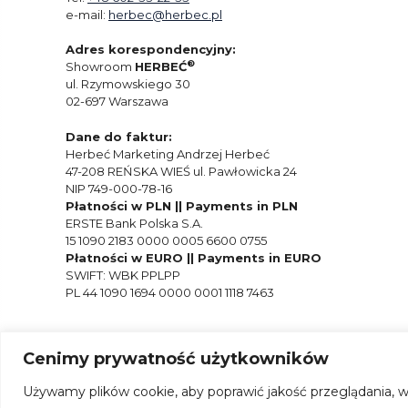
e-mail:
herbec@herbec.pl
Adres korespondencyjny:
®
Showroom
HERBEĆ
ul. Rzymowskiego 30
02-697 Warszawa
Dane do faktur:
Herbeć Marketing Andrzej Herbeć
47-208 REŃSKA WIEŚ ul. Pawłowicka 24
NIP 749-000-78-16
Płatności w PLN || Payments in PLN
ERSTE Bank Polska S.A.
15 1090 2183 0000 0005 6600 0755
Płatności w EURO || Payments in EURO
SWIFT: WBK PPLPP
PL 44 1090 1694 0000 0001 1118 7463
Cenimy prywatność użytkowników
Używamy plików cookie, aby poprawić jakość przeglądania, w