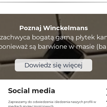
Poznaj Winckelmans
zachwyca bogatą gamą płytek kami
), ponieważ są barwione w masie (ba
Dowiedz się więcej
Social media
Zapraszamy do odwiedzenia i śledzenia naszych profili w
mediach społecznościowych.