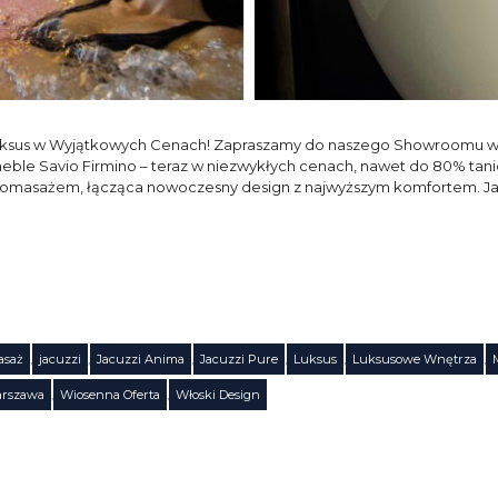
ksus w Wyjątkowych Cenach! Zapraszamy do naszego Showroomu w 
le Savio Firmino – teraz w niezwykłych cenach, nawet do 80% taniej
romasażem, łącząca nowoczesny design z najwyższym komfortem. J
asaż
,
jacuzzi
,
Jacuzzi Anima
,
Jacuzzi Pure
,
Luksus
,
Luksusowe Wnętrza
,
rszawa
,
Wiosenna Oferta
,
Włoski Design