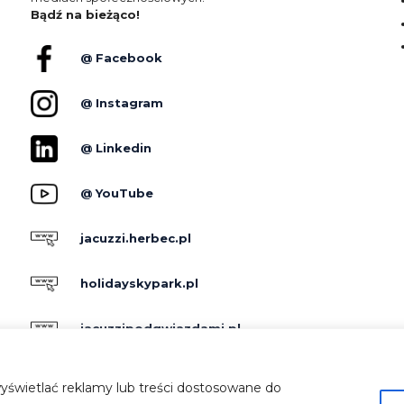
Bądź na bieżąco!
@ Facebook
@ Instagram
@ Linkedin
@ YouTube
jacuzzi.herbec.pl
holidayskypark.pl
jacuzzipodgwiazdami.pl
yświetlać reklamy lub treści dostosowane do