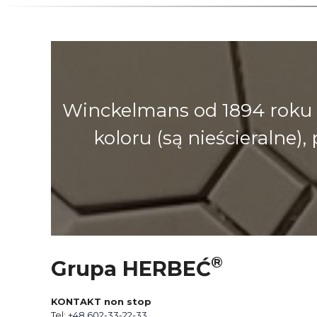
Winckelmans od 1894 roku 
koloru (są nieścieralne
®
Grupa HERBEĆ
KONTAKT non stop
Tel:
+48 602-33-22-33