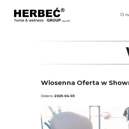
Przejdź
do
treści
O n
Wiosenna Oferta w Show
2025-04-03