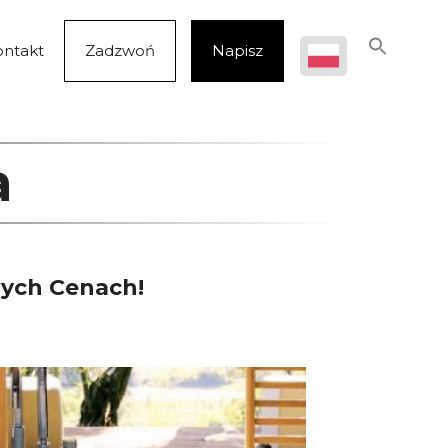
ontakt
Zadzwoń
Napisz
a
ych Cenach!