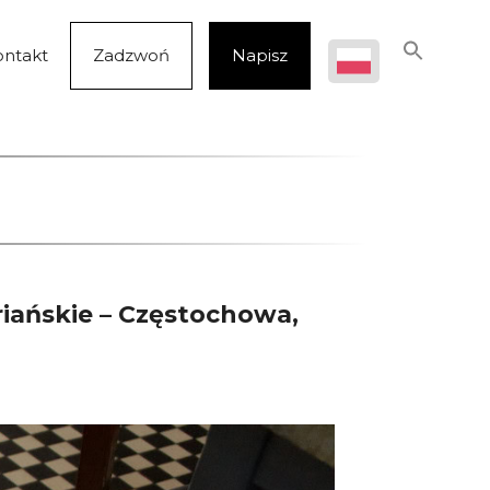
ontakt
Zadzwoń
Napisz
riańskie – Częstochowa,