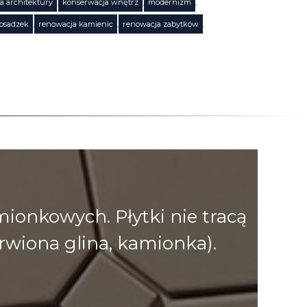
a architektury
,
konserwacja wnętrz
,
modernizm
,
posadzek
,
renowacja kamienic
,
renowacja zabytków
,
onkowych. Płytki nie tracą
rwiona glina, kamionka).