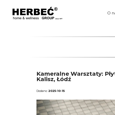
Przejdź
do
treści
O n
Kameralne Warsztaty: Płyt
Kalisz, Łódź
2025-10-15