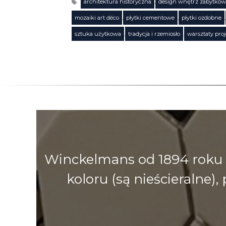
architektura historyczna
,
design wnętrz zabytko
mozaiki art déco
,
płytki cementowe
,
płytki ozdobne
,
Tagi
sztuka użytkowa
,
tradycja i rzemiosło
,
warsztaty pro
Winckelmans od 1894 roku 
koloru (są nieścieralne