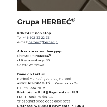
®
Grupa HERBEĆ
KONTAKT non stop
Tel:
+48 602-33-22-33
e-mail:
herbec@herbec.pl
Adres korespondencyjny:
®
Showroom
HERBEĆ
ul. Rzymowskiego 30
02-697 Warszawa
Dane do faktur:
Herbeć Marketing Andrzej Herbeć
47-208 REŃSKA WIEŚ ul. Pawłowicka 24
NIP 749-000-78-16
Płatności w PLN || Payments in PLN
ERSTE Bank Polska S.A.
15 1090 2183 0000 0005 6600 0755
Płatności w EURO || Payments in EURO