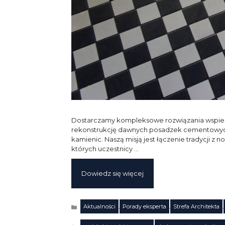
Dostarczamy kompleksowe rozwiązania wspieraj
rekonstrukcję dawnych posadzek cementowych
kamienic. Naszą misją jest łączenie tradycji
których uczestnicy …
Dowiedz się więcej
Aktualności
,
Porady eksperta
,
Strefa Architekta
,
Kategorie