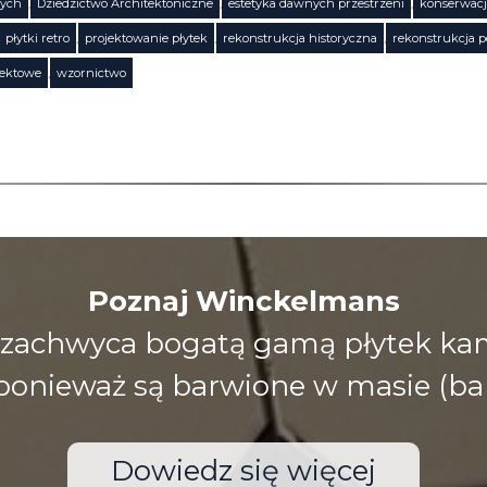
wych
,
Dziedzictwo Architektoniczne
,
estetyka dawnych przestrzeni
,
konserwacj
płytki retro
,
projektowanie płytek
,
rekonstrukcja historyczna
,
rekonstrukcja 
jektowe
,
wzornictwo
Poznaj Winckelmans
zachwyca bogatą gamą płytek kami
), ponieważ są barwione w masie (ba
Dowiedz się więcej