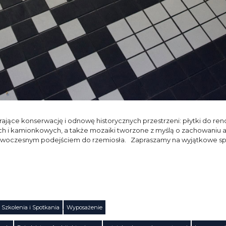
ące konserwację i odnowę historycznych przestrzeni: płytki do re
 i kamionkowych, a także mozaiki tworzone z myślą o zachowaniu 
 z nowoczesnym podejściem do rzemiosła. Zapraszamy na wyjątkowe s
Szkolenia i Spotkania
,
Wyposażenie