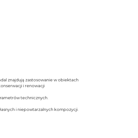
nadal znajdują zastosowanie w obiektach
konserwacji i renowacji
parametrów technicznych.
 własnych i niepowtarzalnych kompozycji.