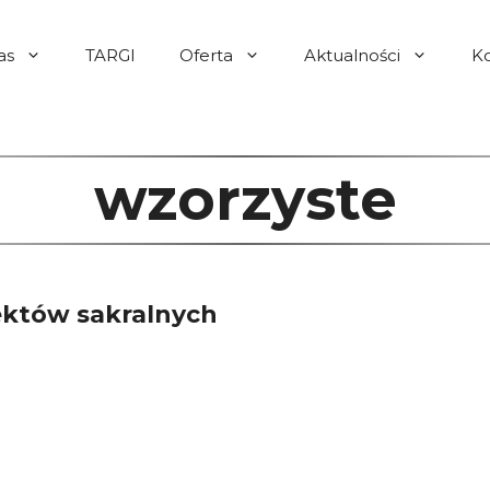
as
TARGI
Oferta
Aktualności
K
wzorzyste
iektów sakralnych