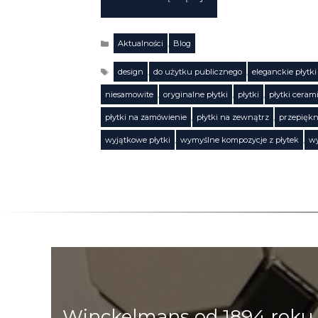
Aktualności
,
Blog
Kategorie
design
,
do użytku publicznego
,
eleganckie płytki
niesamowite
,
oryginalne płytki
,
płytki
,
płytki ceram
Tagi
płytki na zamówienie
,
płytki na zewnątrz
,
przepiękn
wyjątkowe płytki
,
wymyślne kompozycje z płytek
,
wy
Winckelmans od 1894 roku 