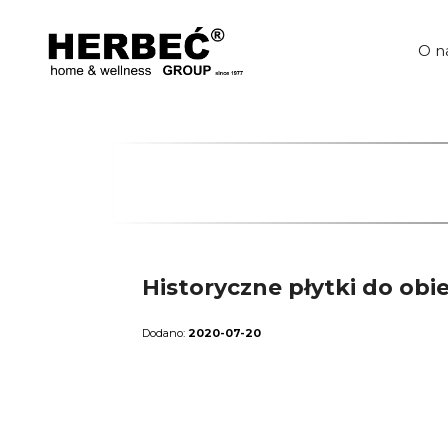
Przejdź
do
treści
O n
Historyczne płytki do ob
2020-07-20