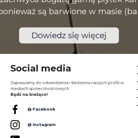
), ponieważ są barwione w masie (ba
Dowiedz się więcej
Social media
Zapraszamy do odwiedzenia i śledzenia naszych profili w
mediach społecznościowych.
Bądź na bieżąco!
@ Facebook
@ Instagram