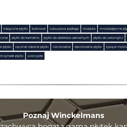
,
klasyczne płytki
,
kolorowe
,
luksusowa podłoga
,
mozaika
,
mrozoodporne pły
iczne
,
płytki do kamienic
,
plytki do obiektow sakralnych
,
płytki do wewnątrz
,
e płytki
,
ręcznie robione płytki
,
różnorodne
,
staromodne płytki
,
tysiące możli
trzymałe płytki
,
wzorzyste
Poznaj Winckelmans
zachwyca bogatą gamą płytek kami