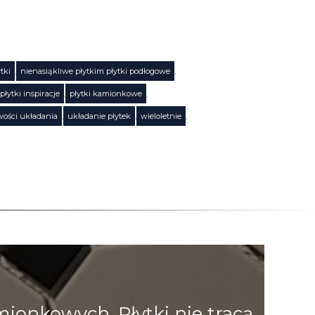
tki
,
nienasiąkliwe płytkim płytki podłogowe
,
płytki inspiracje
,
płytki kamionkowe
,
wości układania
,
układanie płytek
,
wieloletnie
,
onkowych. Płytki nie tracą