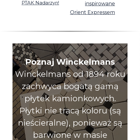
PTAK Nadarzyn!
inspirowane
Orient Expressem
Poznaj Winckelmans
Winckelmans od 1894 roku
zachwyca bogatą gamą
płytek kamionkowych.
Płytki nie tracą koloru (są
nieścieralne), ponieważ są
barwione w masie