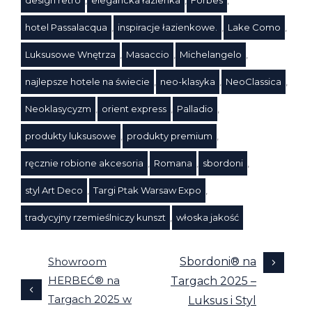
hotel Passalacqua
,
inspiracje łazienkowe.
,
Lake Como
,
Luksusowe Wnętrza
,
Masaccio
,
Michelangelo
,
najlepsze hotele na świecie
,
neo-klasyka
,
NeoClassica
,
Tagi
Neoklasycyzm
,
orient express
,
Palladio
,
produkty luksusowe
,
produkty premium
,
ręcznie robione akcesoria
,
Romana
,
sbordoni
,
styl Art Deco
,
Targi Ptak Warsaw Expo
,
tradycyjny rzemieślniczy kunszt
,
włoska jakość
Showroom
Sbordoni® na
HERBEĆ® na
Targach 2025 –
Targach 2025 w
Luksus i Styl