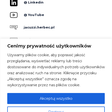
@ Linkedin
@ YouTube
jacuzzi.herbec.pl
holidayskypark.pl
Cenimy prywatność użytkowników
jacuzzipodgwiazdami.pl
Używamy plików cookie, aby poprawić jakość
przeglądania, wyświetlać reklamy lub treści
dostosowane do indywidualnych potrzeb użytkowników
Producenci
oraz analizować ruch na stronie. Kliknięcie przycisku
Dla hoteli
„Akceptuj wszystkie” oznacza zgodę na
Kontakt
wykorzystywanie przez nas plików cookie.
Strefa architekta
Oferta
Akceptuj wszystko
Współpraca
Dostosuj