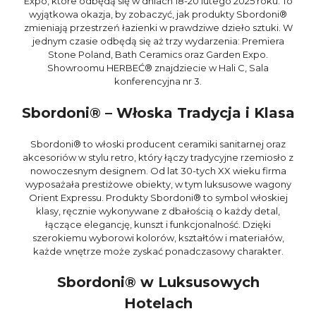
Expo, które odbędą się w dniach 18-20 lutego 2025 roku. To
wyjątkowa okazja, by zobaczyć, jak produkty Sbordoni®
zmieniają przestrzeń łazienki w prawdziwe dzieło sztuki. W
jednym czasie odbędą się aż trzy wydarzenia: Premiera
Stone Poland, Bath Ceramics oraz Garden Expo.
Showroomu HERBEĆ® znajdziecie w Hali C, Sala
konferencyjna nr 3.
Sbordoni® – Włoska Tradycja i Klasa
Sbordoni® to włoski producent ceramiki sanitarnej oraz
akcesoriów w stylu retro, który łączy tradycyjne rzemiosło z
nowoczesnym designem. Od lat 30-tych XX wieku firma
wyposażała prestiżowe obiekty, w tym luksusowe wagony
Orient Expressu. Produkty Sbordoni® to symbol włoskiej
klasy, ręcznie wykonywane z dbałością o każdy detal,
łączące elegancję, kunszt i funkcjonalność. Dzięki
szerokiemu wyborowi kolorów, kształtów i materiałów,
każde wnętrze może zyskać ponadczasowy charakter.
Sbordoni® w Luksusowych
Hotelach