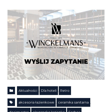
WYŚLIJ ZAPYTANIE
Aktualności
,
Dla hoteli
,
Retro
Kategorie
akcesoria łazienkowe
,
ceramika sanitarna
,
design retro
,
elegancka łazienka
,
Forbes
,