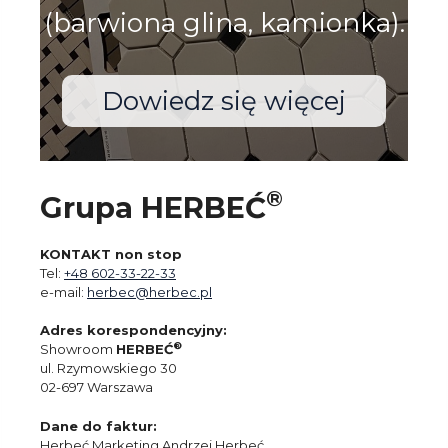
(barwiona glina, kamionka).
Dowiedz się więcej
®
Grupa HERBEĆ
KONTAKT non stop
Tel:
+48 602-33-22-33
e-mail:
herbec@herbec.pl
Adres korespondencyjny:
®
Showroom
HERBEĆ
ul. Rzymowskiego 30
02-697 Warszawa
Dane do faktur:
Herbeć Marketing Andrzej Herbeć