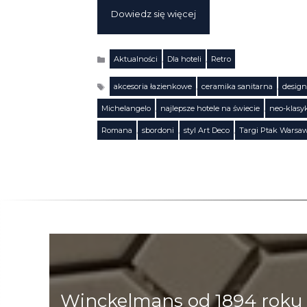
Dowiedz się więcej
Aktualności
,
Dla hoteli
,
Retro
Kategorie
akcesoria łazienkowe
,
ceramika sanitarna
,
design
Michelangelo
,
najlepsze hotele na świecie
,
neo-klasy
Tagi
Romana
,
sbordoni
,
styl Art Deco
,
Targi Ptak Warsa
Winckelmans od 1894 roku 