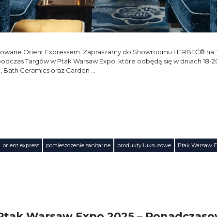
nspirowane Orient Expressem. Zapraszamy do Showroomu HERBEĆ® na T
as Targów w Ptak Warsaw Expo, które odbędą się w dniach 18-20 l
, Bath Ceramics oraz Garden …
orient express
,
pomieszczenie sanitarne
,
produkty luksusowe
,
Ptak Warsaw E
Ptak Warsaw Expo 2025 – Ponadczaso