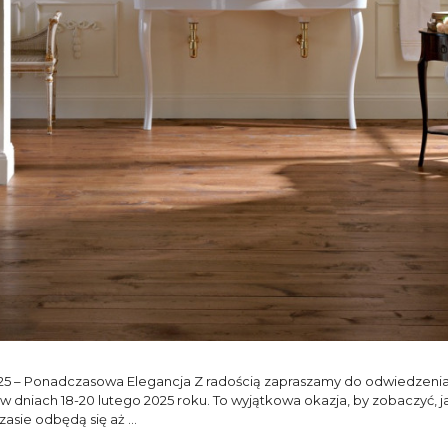
025 – Ponadczasowa Elegancja Z radością zapraszamy do odwiedz
 dniach 18-20 lutego 2025 roku. To wyjątkowa okazja, by zobaczyć, 
zasie odbędą się aż …