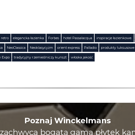
 retro
,
elegancka łazienka
,
Forbes
,
hotel Passalacqua
,
inspiracje łazienkowe.
,
ka
,
NeoClassica
,
Neoklasycyzm
,
orient express
,
Palladio
,
produkty luksusowe
w Expo
,
tradycyjny rzemieślniczy kunszt
,
włoska jakość
Poznaj Winckelmans
zachwyca bogatą gamą płytek kami