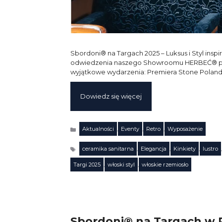
Sbordoni® na Targach 2025 – Luksus i Styl i
odwiedzenia naszego Showroomu HERBEĆ® podcz
wyjątkowe wydarzenia: Premiera Stone Poland
Dowiedz się więcej
Aktualności
,
Eventy
,
Retro
,
Wyposażenie
Kategorie
ceramika sanitarna
,
Elegancja
,
Kinkiety
,
lustro
,
Tagi
Targi 2025
,
włoski styl
,
włoskie rzemiosło
Sbordoni® na Targach w 