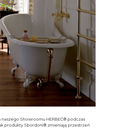
enia naszego Showroomu HERBEĆ® podczas
jak produkty Sbordoni® zmieniają przestrzeń