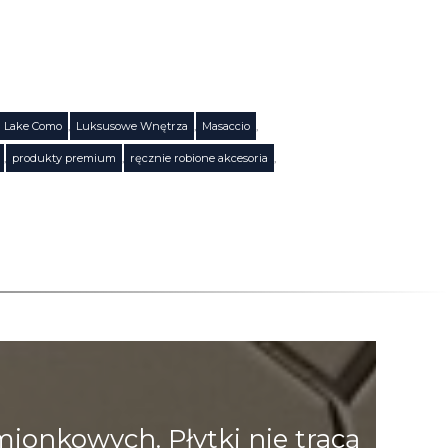
Lake Como
,
Luksusowe Wnętrza
,
Masaccio
,
,
produkty premium
,
ręcznie robione akcesoria
,
onkowych. Płytki nie tracą