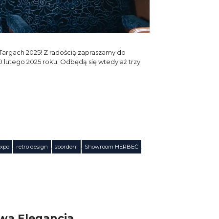
argach 2025! Z radością zapraszamy do
utego 2025 roku. Odbędą się wtedy aż trzy
xpo
,
retro design
,
sbordoni
,
Showroom HERBEĆ
,
wa Elegancja