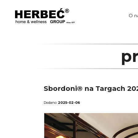
Przejdź
do
treści
O n
p
Sbordoni® na Targach 202
2025-02-06