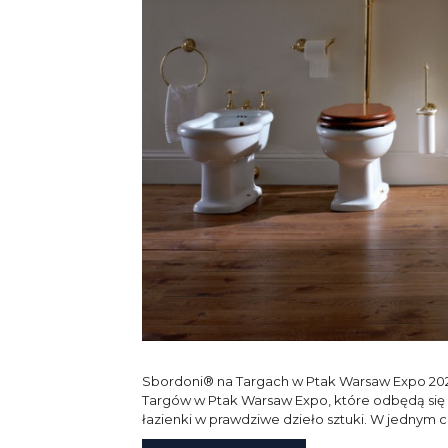
Sbordoni® na Targach w Ptak Warsaw Expo 2
Targów w Ptak Warsaw Expo, które odbędą się w
łazienki w prawdziwe dzieło sztuki. W jednym c