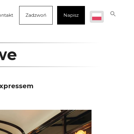
ontakt
Zadzwoń
Napisz
we
 Expressem