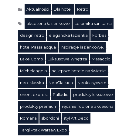
Aktualności
,
Dla hoteli
,
Retro
Kategorie
akcesoria łazienkowe
,
ceramika sanitarna
,
design retro
,
elegancka łazienka
,
Forbes
,
hotel Passalacqua
,
inspiracje łazienkowe.
,
Lake Como
,
Luksusowe Wnętrza
,
Masaccio
,
Michelangelo
,
najlepsze hotele na świecie
,
neo-klasyka
,
NeoClassica
,
Neoklasycyzm
,
Tagi
orient express
,
Palladio
,
produkty luksusowe
,
produkty premium
,
ręcznie robione akcesoria
,
Romana
,
sbordoni
,
styl Art Deco
,
Targi Ptak Warsaw Expo
,