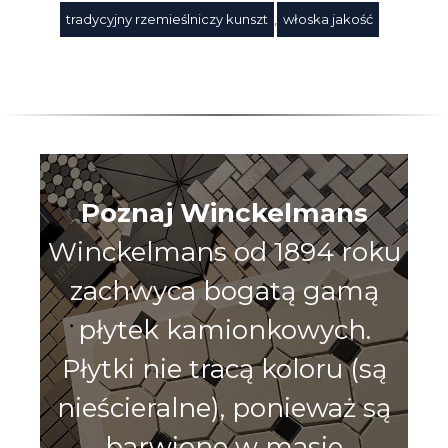
tradycyjny rzemieślniczy kunszt
,
włoska jakość
Poznaj Winckelmans
Winckelmans od 1894 roku
zachwyca bogatą gamą
płytek kamionkowych.
Płytki nie tracą koloru (są
nieścieralne), ponieważ są
barwione w masie