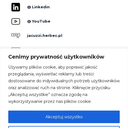
@ Linkedin
@ YouTube
jacuzzi.herbec.pl
holidayskypark.pl
Cenimy prywatność użytkowników
jacuzzipodgwiazdami.pl
Używamy plików cookie, aby poprawić jakość
przeglądania, wyświetlać reklamy lub treści
dostosowane do indywidualnych potrzeb użytkowników
Producenci
oraz analizować ruch na stronie. Kliknięcie przycisku
Dla hoteli
„Akceptuj wszystkie” oznacza zgodę na
Kontakt
wykorzystywanie przez nas plików cookie.
Strefa architekta
Oferta
Akceptuj wszystko
Współpraca