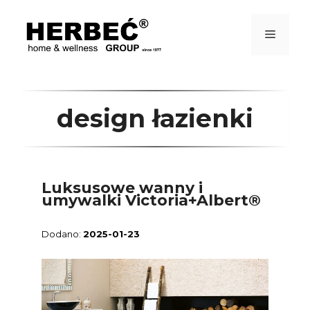
Przejdź
do
treści
Menu
design łazienki
Luksusowe wanny i
umywalki Victoria+Albert®
2025-01-23