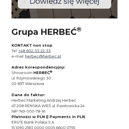
Dowiedz się więcej
®
Grupa HERBEĆ
KONTAKT non stop
Tel:
+48 602-33-22-33
e-mail:
herbec@herbec.pl
Adres korespondencyjny:
®
Showroom
HERBEĆ
ul. Rzymowskiego 30
02-697 Warszawa
Dane do faktur:
Herbeć Marketing Andrzej Herbeć
47-208 REŃSKA WIEŚ ul. Pawłowicka 24
NIP 749-000-78-16
Płatności w PLN || Payments in PLN
ERSTE Bank Polska S.A.
15 1090 2183 0000 0005 6600 0755