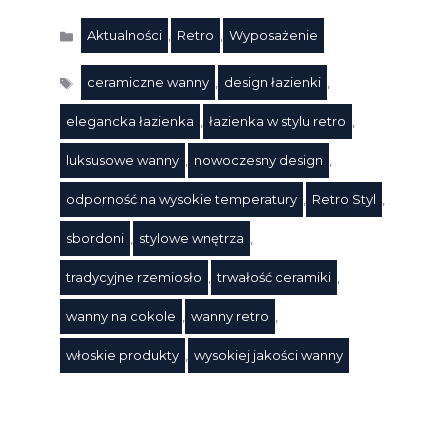
Aktualności
,
Retro
,
Wyposażenie
Kategorie
ceramiczne wanny
,
design łazienki
,
elegancka łazienka
,
łazienka w stylu retro
,
luksusowe wanny
,
nowoczesny design
,
odporność na wysokie temperatury
,
Retro Styl
,
Tagi
sbordoni
,
stylowe wnętrza
,
tradycyjne rzemiosło
,
trwałość ceramiki
,
wanny na cokole
,
wanny retro
,
włoskie produkty
,
wysokiej jakości wanny