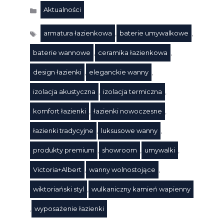
Aktualności
Kategorie
armatura łazienkowa
,
baterie umywalkowe
,
baterie wannowe
,
ceramika łazienkowa
,
design łazienki
,
eleganckie wanny
,
izolacja akustyczna
,
izolacja termiczna
,
komfort łazienki
,
łazienki nowoczesne
,
Tagi
łazienki tradycyjne
,
luksusowe wanny
,
produkty premium
,
showroom
,
umywalki
,
Victoria+Albert
,
wanny wolnostojące
,
wiktoriański styl
,
wulkaniczny kamień wapienny
,
wyposażenie łazienki