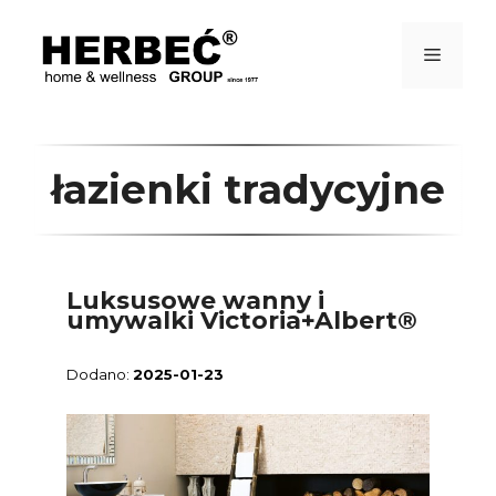
Przejdź
do
treści
Menu
łazienki tradycyjne
Luksusowe wanny i
umywalki Victoria+Albert®
2025-01-23