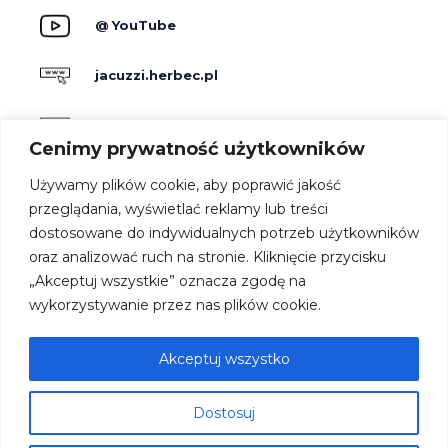
@ YouTube
jacuzzi.herbec.pl
holidayskypark.pl
Cenimy prywatność użytkowników
jacuzzipodgwiazdami.pl
Używamy plików cookie, aby poprawić jakość
przeglądania, wyświetlać reklamy lub treści
dostosowane do indywidualnych potrzeb użytkowników
Producenci
oraz analizować ruch na stronie. Kliknięcie przycisku
Dla hoteli
„Akceptuj wszystkie” oznacza zgodę na
Kontakt
wykorzystywanie przez nas plików cookie.
Strefa architekta
Oferta
Akceptuj wszystko
Współpraca
Dostosuj