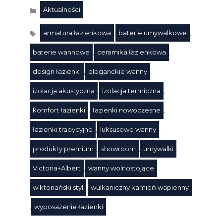
Aktualności
Kategorie
armatura łazienkowa
,
baterie umywalkowe
,
baterie wannowe
,
ceramika łazienkowa
,
design łazienki
,
eleganckie wanny
,
izolacja akustyczna
,
izolacja termiczna
,
komfort łazienki
,
łazienki nowoczesne
,
Tagi
łazienki tradycyjne
,
luksusowe wanny
,
produkty premium
,
showroom
,
umywalki
,
Victoria+Albert
,
wanny wolnostojące
,
wiktoriański styl
,
wulkaniczny kamień wapienny
,
wyposażenie łazienki