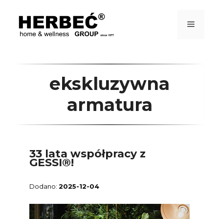
Przejdź
do
treści
Menu
ekskluzywna
armatura
33 lata współpracy z
GESSI®!
2025-12-04