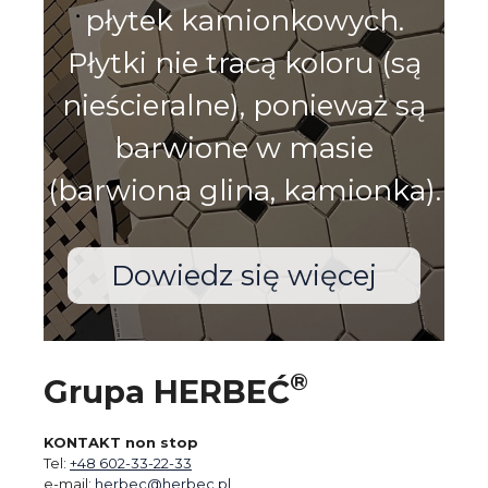
płytek kamionkowych.
Płytki nie tracą koloru (są
nieścieralne), ponieważ są
barwione w masie
(barwiona glina, kamionka).
Dowiedz się więcej
®
Grupa HERBEĆ
KONTAKT non stop
Tel:
+48 602-33-22-33
e-mail:
herbec@herbec.pl