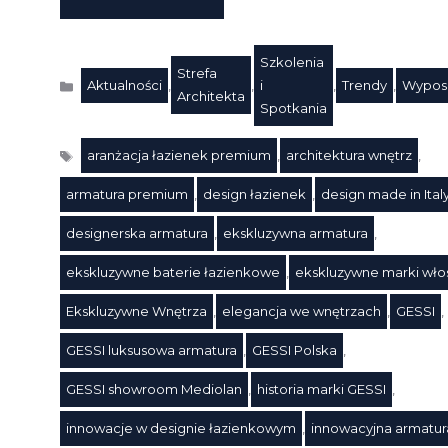
Szkolenia
Strefa
Aktualności
,
,
i
,
Trendy
,
Wypos
Kategorie
Architekta
Spotkania
aranżacja łazienek premium
,
architektura wnętrz
,
armatura premium
,
design łazienek
,
design made in Ital
designerska armatura
,
ekskluzywna armatura
,
ekskluzywne baterie łazienkowe
,
ekskluzywne marki wło
Ekskluzywne Wnętrza
,
elegancja we wnętrzach
,
GESSI
,
GESSI luksusowa armatura
,
GESSI Polska
,
GESSI showroom Mediolan
,
historia marki GESSI
,
innowacje w designie łazienkowym
,
innowacyjna armatur