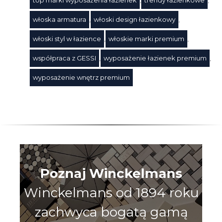
włoska armatura
,
włoski design łazienkowy
,
włoski styl w łazience
,
włoskie marki premium
,
współpraca z GESSI
,
wyposażenie łazienek premium
,
wyposażenie wnętrz premium
Poznaj Winckelmans
Winckelmans od 1894 roku
zachwyca bogatą gamą