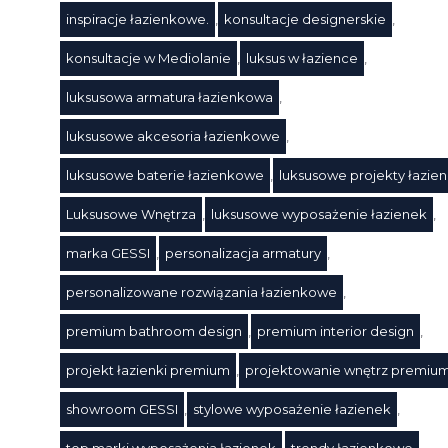
inspiracje łazienkowe.
,
konsultacje designerskie
,
konsultacje w Mediolanie
,
luksus w łazience
,
luksusowa armatura łazienkowa
,
luksusowe akcesoria łazienkowe
,
Tagi
luksusowe baterie łazienkowe
,
luksusowe projekty łazie
Luksusowe Wnętrza
,
luksusowe wyposażenie łazienek
,
marka GESSI
,
personalizacja armatury
,
personalizowane rozwiązania łazienkowe
,
premium bathroom design
,
premium interior design
,
projekt łazienki premium
,
projektowanie wnętrz premiu
showroom GESSI
,
stylowe wyposażenie łazienek
,
top marki wyposażenia łazienek
,
trendy łazienkowe
,