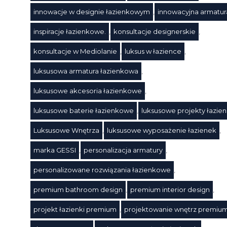
innowacje w designie łazienkowym
,
innowacyjna armatur
inspiracje łazienkowe.
,
konsultacje designerskie
,
konsultacje w Mediolanie
,
luksus w łazience
,
luksusowa armatura łazienkowa
,
luksusowe akcesoria łazienkowe
,
Tagi
luksusowe baterie łazienkowe
,
luksusowe projekty łazie
Luksusowe Wnętrza
,
luksusowe wyposażenie łazienek
,
marka GESSI
,
personalizacja armatury
,
personalizowane rozwiązania łazienkowe
,
premium bathroom design
,
premium interior design
,
projekt łazienki premium
,
projektowanie wnętrz premiu