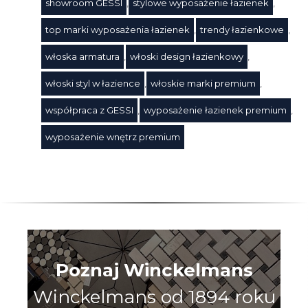
showroom GESSI
,
stylowe wyposażenie łazienek
,
top marki wyposażenia łazienek
,
trendy łazienkowe
,
włoska armatura
,
włoski design łazienkowy
,
włoski styl w łazience
,
włoskie marki premium
,
współpraca z GESSI
,
wyposażenie łazienek premium
,
wyposażenie wnętrz premium
Poznaj Winckelmans
Winckelmans od 1894 roku