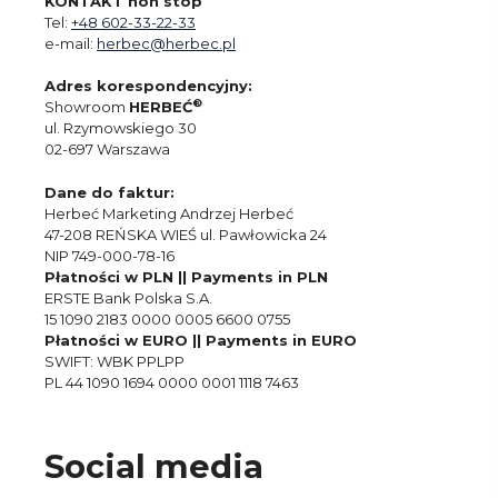
KONTAKT non stop
Tel:
+48 602-33-22-33
e-mail:
herbec@herbec.pl
Adres korespondencyjny:
®
Showroom
HERBEĆ
ul. Rzymowskiego 30
02-697 Warszawa
Dane do faktur:
Herbeć Marketing Andrzej Herbeć
47-208 REŃSKA WIEŚ ul. Pawłowicka 24
NIP 749-000-78-16
Płatności w PLN || Payments in PLN
ERSTE Bank Polska S.A.
15 1090 2183 0000 0005 6600 0755
Płatności w EURO || Payments in EURO
SWIFT: WBK PPLPP
PL 44 1090 1694 0000 0001 1118 7463
Social media