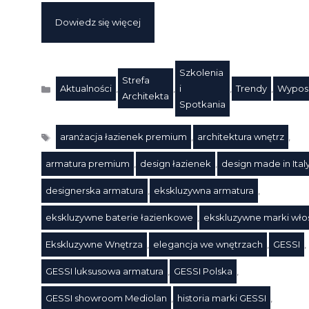
Dowiedz się więcej
Szkolenia
Strefa
Aktualności
,
,
i
,
Trendy
,
Wypos
Kategorie
Architekta
Spotkania
aranżacja łazienek premium
,
architektura wnętrz
,
armatura premium
,
design łazienek
,
design made in Ital
designerska armatura
,
ekskluzywna armatura
,
ekskluzywne baterie łazienkowe
,
ekskluzywne marki wło
Ekskluzywne Wnętrza
,
elegancja we wnętrzach
,
GESSI
,
GESSI luksusowa armatura
,
GESSI Polska
,
GESSI showroom Mediolan
,
historia marki GESSI
,