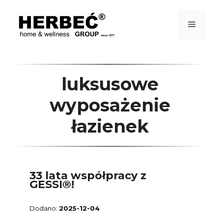
Przejdź
do
treści
Menu
luksusowe
wyposażenie
łazienek
33 lata współpracy z
GESSI®!
2025-12-04