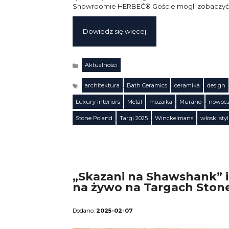
Showroomie HERBEĆ® Goście mogli zobaczyć or
Dowiedz się więcej
Aktualności
Kategorie
architektura
,
Bath Ceramics
,
ceramika
,
design
Luxury Interiors
,
Metal
,
mozaika
,
Murano
,
nowocz
Tagi
Stone Poland
,
Targi 2025
,
Winckelmans
,
włoski styl
„Skazani na Shawshank” i 
na żywo na Targach Stone
2025-02-07