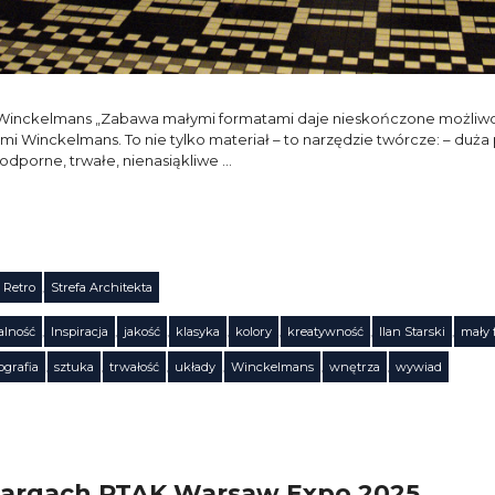
ach Winckelmans „Zabawa małymi formatami daje nieskończone możliwoś
mi Winckelmans. To nie tylko materiał – to narzędzie twórcze: – duż
odporne, trwałe, nienasiąkliwe …
Retro
,
Strefa Architekta
alność
,
Inspiracja
,
jakość
,
klasyka
,
kolory
,
kreatywność
,
llan Starski
,
mały 
ografia
,
sztuka
,
trwałość
,
układy
,
Winckelmans
,
wnętrza
,
wywiad
argach PTAK Warsaw Expo 2025