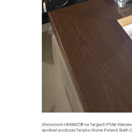
Showroom HERBEĆ® na Targach PTAK Warsaw Ex
spotkań podczas Targów Stone Poland, Bath Cera