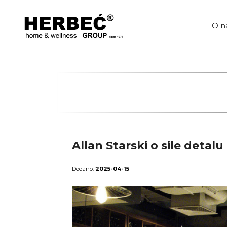
Przejdź
do
treści
O n
Allan Starski o sile deta
2025-04-15