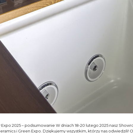
po 2025 – podsumowanie W dniach 18-20 lutego 2025 nasz Showroo
mics i Green Expo. Dziękujemy wszystkim, którzy nas odwiedzili! Ory