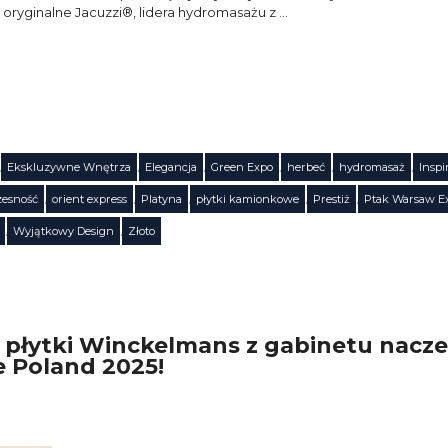
yginalne Jacuzzi®, lidera hydromasażu z …
,
Ekskluzywne Wnętrza
,
Elegancja
,
Green Expo
,
herbeć
,
hydromasaż
,
Inspi
esność
,
orient express
,
Platyna
,
płytki kamionkowe
,
Prestiż
,
Ptak Warsaw E
,
Wyjątkowy Design
,
Złoto
płytki Winckelmans z gabinetu naczeln
 Poland 2025!