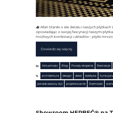
Allan Starski o sile detalu i naszych płytk
opowiadając o swojej fascynacji naszymi płytka
możliwych kombinacji i układów – płytki mrozo
Dowiedz się więcej
Aktualności
,
Blog
,
Porady eksperta
,
Realizacje
,
Kategorie
architektura
,
design
,
detal
,
estetyka
,
funkcjon
Tagi
ponadczasowy styl
,
projektowanie
,
Rzemiosło
,
scen
Showroom HERBEĆ® na T