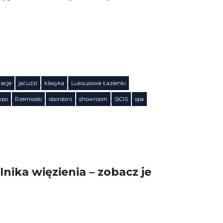
racje
,
jacuzzi
,
klasyka
,
Luksusowe Łazienki
,
xpo
,
Rzemiosło
,
sbordoni
,
showroom
,
SICIS
,
spa
,
ika więzienia – zobacz je