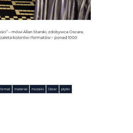
ci” – mówi Allan Starski, zdobywca Oscara,
a paleta kolorów i formatów – ponad 1000
format
,
materiał
,
mozaiki
,
Oscar
,
płytki
,