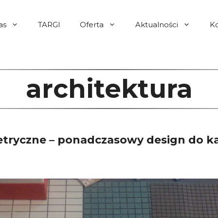
as
TARGI
Oferta
Aktualności
K
architektura
metryczne – ponadczasowy design do ka