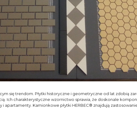
jącym się trendom. Płytki historyczne i geometryczne od lat zdobią 
ią. Ich charakterystyczne wzornictwo sprawia, że doskonale komponuj
y i apartamenty. Kamionkowe płytki HERBEC® znajdują zastosowani