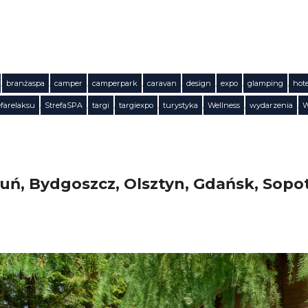
,
branżaspa
,
camper
,
camperpark
,
caravan
,
design
,
expo
,
glamping
,
hot
efarelaksu
,
StrefaSPA
,
targi
,
targiexpo
,
turystyka
,
Wellness
,
wydarzenia
,
W
ń, Bydgoszcz, Olsztyn, Gdańsk, Sopot