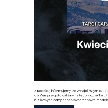
Z radością informujemy, że w najbliższym cza
dla Was przygotowaliśmy na tegoroczne Targi
butikowych camper parków oraz nowe modele za