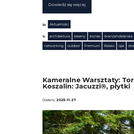
Dowiedz się więcej
Aktualności
Kategorie
architektura
,
baseny
,
biznes
,
branżahotelarska
Tagi
networking
,
outdoor
,
Premium
,
Relaks
,
spa
,
str
Kameralne Warsztaty: Toru
Koszalin: Jacuzzi®, płytki
2025-11-27