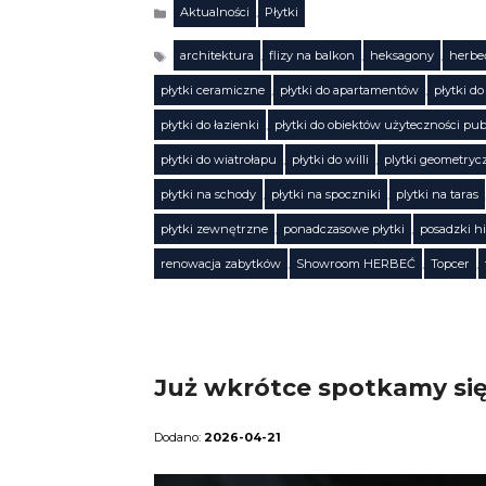
Aktualności
,
Płytki
Kategorie
architektura
,
flizy na balkon
,
heksagony
,
herbe
płytki ceramiczne
,
płytki do apartamentów
,
płytki d
płytki do łazienki
,
płytki do obiektów użyteczności pub
płytki do wiatrołapu
,
płytki do willi
,
plytki geometryc
Tagi
płytki na schody
,
płytki na spoczniki
,
plytki na taras
płytki zewnętrzne
,
ponadczasowe płytki
,
posadzki h
renowacja zabytków
,
Showroom HERBEĆ
,
Topcer
,
Już wkrótce spotkamy się
2026-04-21