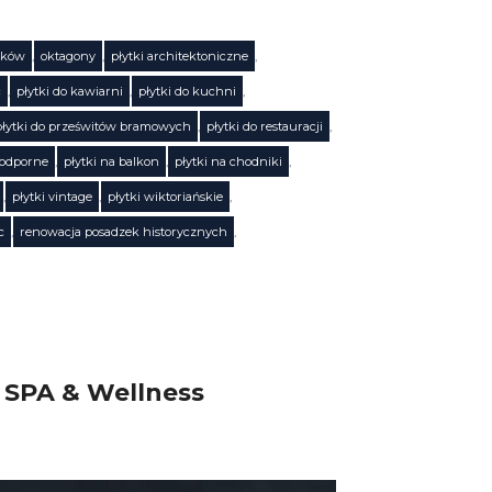
tków
,
oktagony
,
płytki architektoniczne
,
c
,
płytki do kawiarni
,
płytki do kuchni
,
płytki do prześwitów bramowych
,
płytki do restauracji
,
oodporne
,
płytki na balkon
,
płytki na chodniki
,
,
płytki vintage
,
płytki wiktoriańskie
,
c
,
renowacja posadzek historycznych
,
 SPA & Wellness