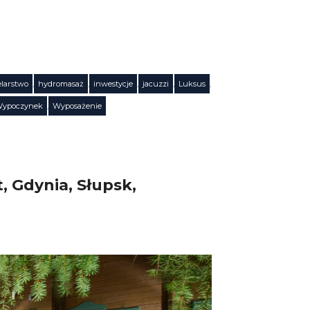
elarstwo
,
hydromasaż
,
inwestycje
,
jacuzzi
,
Luksus
,
ypoczynek
,
Wyposażenie
, Gdynia, Słupsk,