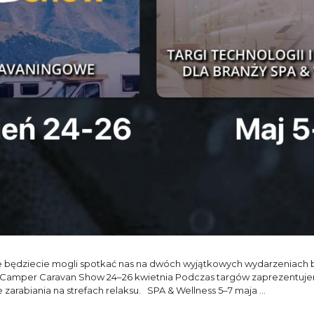
sie będziecie mogli spotkać nas na dwóch wyjątkowych wydarzeniach 
! Camper Caravan Show 24–26 kwietnia Podczas targów zaprezentuje
rabiania na strefach relaksu. SPA & Wellness 5–7 maja …