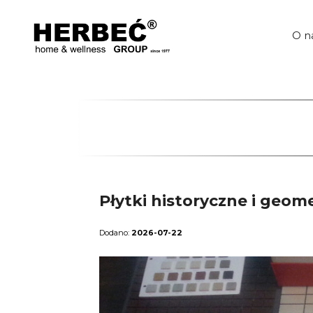
Przejdź
do
treści
O n
Płytki historyczne i geo
2026-07-22