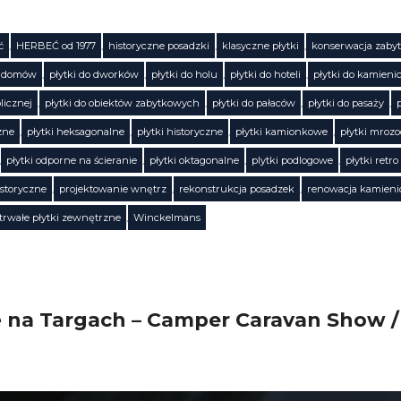
ć
,
HERBEĆ od 1977
,
historyczne posadzki
,
klasyczne płytki
,
konserwacja zaby
o domów
,
płytki do dworków
,
płytki do holu
,
płytki do hoteli
,
płytki do kamieni
licznej
,
płytki do obiektów zabytkowych
,
płytki do pałaców
,
płytki do pasaży
,
zne
,
płytki heksagonalne
,
płytki historyczne
,
płytki kamionkowe
,
płytki mroz
,
płytki odporne na ścieranie
,
płytki oktagonalne
,
plytki podlogowe
,
płytki retro
istoryczne
,
projektowanie wnętrz
,
rekonstrukcja posadzek
,
renowacja kamieni
trwałe płytki zewnętrzne
,
Winckelmans
 na Targach – Camper Caravan Show /