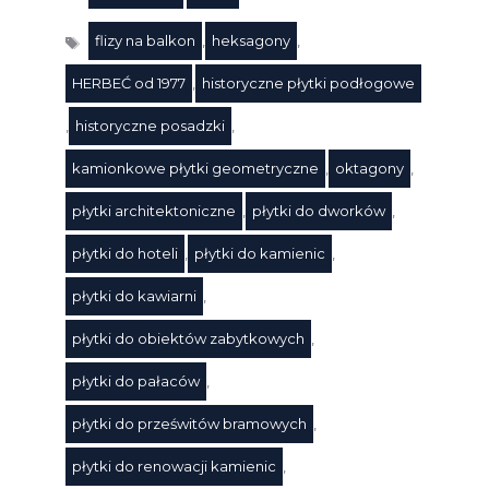
flizy na balkon
,
heksagony
,
HERBEĆ od 1977
,
historyczne płytki podłogowe
,
historyczne posadzki
,
kamionkowe płytki geometryczne
,
oktagony
,
płytki architektoniczne
,
płytki do dworków
,
płytki do hoteli
,
płytki do kamienic
,
płytki do kawiarni
,
płytki do obiektów zabytkowych
,
płytki do pałaców
,
płytki do prześwitów bramowych
,
płytki do renowacji kamienic
,