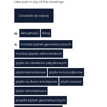
take part in any of the meetings.
Dowiedz się więcej
Aktualności
,
Blog
Kategorie
montaż płytek geometrycznych
,
montaż płytek wiktoriańskich
,
płytki do obiektów zabytkowych
,
płytki kamionkowe
,
płytki mrozoodporne
,
płytki na dworce kolejowe
,
płytki terazzo
,
Tagi
płytki Winckelmans
,
projekt płytek geometrycznych
,