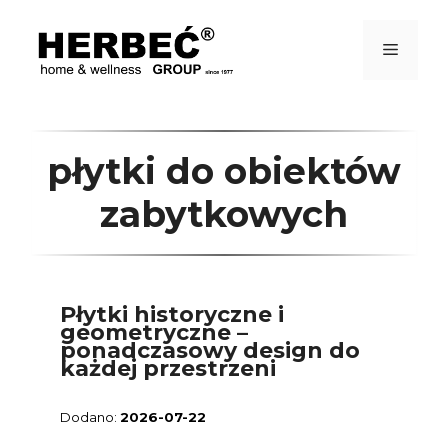
Przejdź
do
treści
Menu
płytki do obiektów
zabytkowych
Płytki historyczne i
geometryczne –
ponadczasowy design do
każdej przestrzeni
2026-07-22