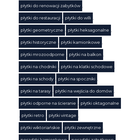
płytki do renowacji zabytków
,
płytki do restauracji
,
płytki do willi
,
Tagi
plytki geometryczne
,
płytki heksagonalne
,
płytki historyczne
,
płytki kamionkowe
,
płytki mrozoodporne
,
płytki na balkon
,
płytki na chodniki
,
płytki na klatki schodowe
,
płytki na schody
,
płytki na spoczniki
,
płytki na tarasy
,
płytki na wejścia do domów
,
płytki odporne na ścieranie
,
płytki oktagonalne
,
płytki retro
,
płytki vintage
,
płytki wiktoriańskie
,
płytki zewnętrzne
,
posadzki kamionkowe
,
posadzki zabytkowe
,