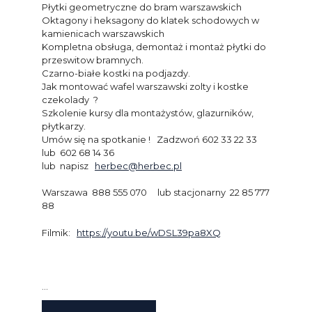
Płytki geometryczne do bram warszawskich
Oktagony i heksagony do klatek schodowych w
kamienicach warszawskich
Kompletna obsługa, demontaż i montaż płytki do
przeswitow bramnych.
Czarno-białe kostki na podjazdy.
Jak montować wafel warszawski zolty i kostke
czekolady ?
Szkolenie kursy dla montażystów, glazurników,
płytkarzy.
Umów się na spotkanie ! Zadzwoń 602 33 22 33
lub 602 68 14 36
lub napisz
herbec@herbec.pl
Warszawa 888 555 070 lub stacjonarny 22 85 777
88
Filmik:
https://youtu.be/wDSL39pa8XQ
…