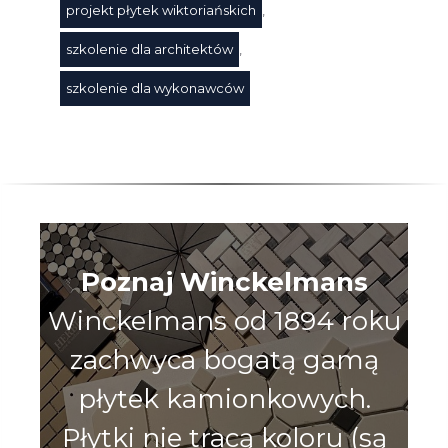
projekt płytek wiktoriańskich
,
szkolenie dla architektów
,
szkolenie dla wykonawców
Poznaj Winckelmans
Winckelmans od 1894 roku
zachwyca bogatą gamą
płytek kamionkowych.
Płytki nie tracą koloru (są