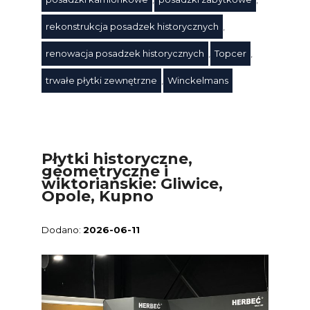
rekonstrukcja posadzek historycznych
,
renowacja posadzek historycznych
,
Topcer
,
trwałe płytki zewnętrzne
,
Winckelmans
Płytki historyczne,
geometryczne i
wiktoriańskie: Gliwice,
Opole, Kupno
2026-06-11