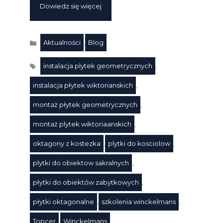
Dowiedz się więcej
Aktualności
,
Blog
Kategorie
instalacja plytek geometrycznych
,
instalacja płytek wiktorianskich
,
montaż płytek geometrycznych
,
montaż plytek wiktoriaanskich
,
oktagony z kostezka
,
plytki do kosciolow
,
Tagi
plytki do obiektow sakralnych
,
płytki do obiektów zabytkowych
,
płytki oktagonalne
,
szkolenia winckelmans
,
Topcer
,
Winckelmans
,