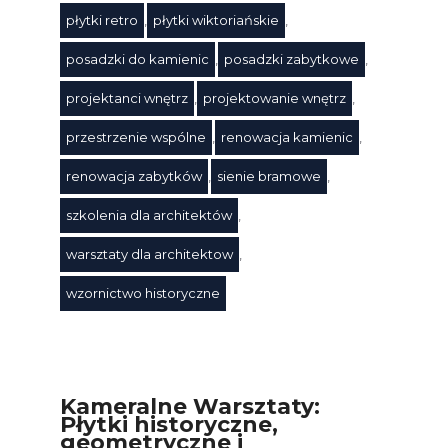
płytki retro
,
płytki wiktoriańskie
,
posadzki do kamienic
,
posadzki zabytkowe
,
projektanci wnętrz
,
projektowanie wnętrz
,
przestrzenie wspólne
,
renowacja kamienic
,
renowacja zabytków
,
sienie bramowe
,
szkolenia dla architektów
,
warsztaty dla architektow
,
wzornictwo historyczne
Kameralne Warsztaty:
Płytki historyczne,
geometryczne i