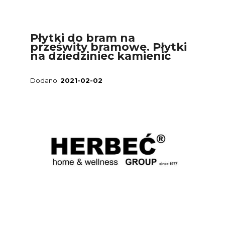
Płytki do bram na
prześwity bramowe. Płytki
na dziedziniec kamienic
2021-02-02