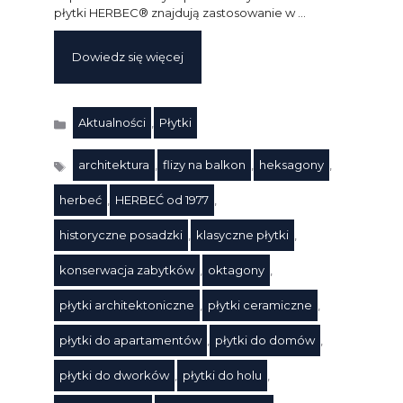
płytki HERBEC® znajdują zastosowanie w …
Dowiedz się więcej
Aktualności
,
Płytki
Kategorie
architektura
,
flizy na balkon
,
heksagony
,
herbeć
,
HERBEĆ od 1977
,
historyczne posadzki
,
klasyczne płytki
,
konserwacja zabytków
,
oktagony
,
płytki architektoniczne
,
płytki ceramiczne
,
płytki do apartamentów
,
płytki do domów
,
płytki do dworków
,
płytki do holu
,