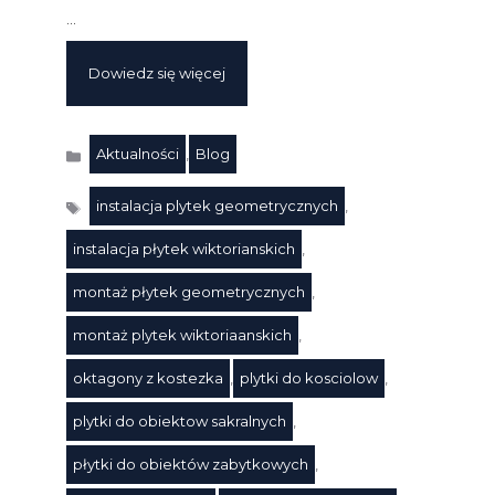
…
Dowiedz się więcej
Aktualności
,
Blog
Kategorie
instalacja plytek geometrycznych
,
instalacja płytek wiktorianskich
,
montaż płytek geometrycznych
,
montaż plytek wiktoriaanskich
,
oktagony z kostezka
,
plytki do kosciolow
,
Tagi
plytki do obiektow sakralnych
,
płytki do obiektów zabytkowych
,