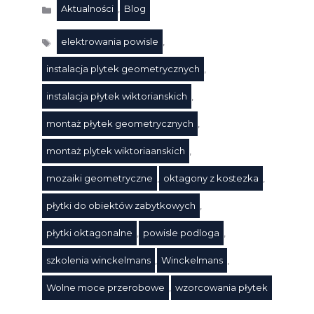
Aktualności
,
Blog
Kategorie
elektrowania powisle
,
instalacja plytek geometrycznych
,
instalacja płytek wiktorianskich
,
montaż płytek geometrycznych
,
montaż plytek wiktoriaanskich
,
Tagi
mozaiki geometryczne
,
oktagony z kostezka
,
płytki do obiektów zabytkowych
,
płytki oktagonalne
,
powisle podloga
,
szkolenia winckelmans
,
Winckelmans
,
Wolne moce przerobowe
,
wzorcowania płytek