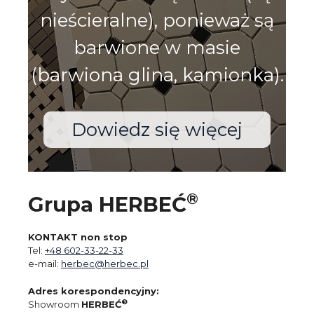
nieścieralne), ponieważ są
barwione w masie
(barwiona glina, kamionka).
Dowiedz się więcej
®
Grupa HERBEĆ
KONTAKT non stop
Tel:
+48 602-33-22-33
e-mail:
herbec@herbec.pl
Adres korespondencyjny:
®
Showroom
HERBEĆ