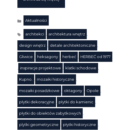
Aktualności
Kategorie
architekci
,
architektura wnętrz
,
design wnętrz
,
detale architektoniczne
,
Gliwice
,
heksagony
,
herbeć
,
HERBEĆ od 1977
,
inspiracje projektowe
,
klatki schodowe
,
Kupno.
,
mozaiki historyczne
,
mozaiki posadzkowe
,
oktagony
,
Opole
,
płytki dekoracyjne
,
płytki do kamienic
,
płytki do obiektów zabytkowych
,
plytki geometryczne
,
płytki historyczne
,
Tagi