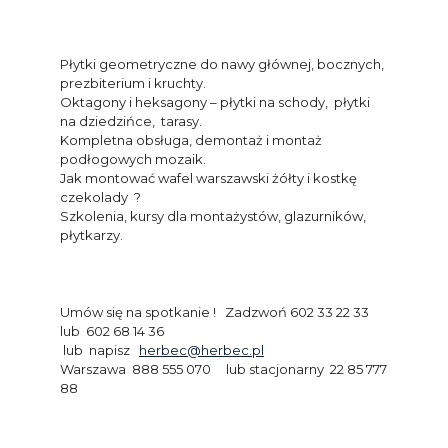
Płytki geometryczne do nawy głównej, bocznych,
prezbiterium i kruchty.
Oktagony i heksagony – płytki na schody, płytki
na dziedzińce, tarasy.
Kompletna obsługa, demontaż i montaż
podłogowych mozaik.
Jak montować wafel warszawski żółty i kostkę
czekolady ?
Szkolenia, kursy dla montażystów, glazurników,
płytkarzy.
Umów się na spotkanie ! Zadzwoń 602 33 22 33
lub 602 68 14 36
lub napisz
herbec@herbec.pl
Warszawa 888 555 070 lub stacjonarny 22 85 777
88