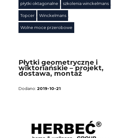
płytki oktagonalne
,
szkolenia winckelmans
,
Topcer
,
Winckelmans
,
Wolne moce przerobowe
Płytki geometryczne i
wiktoriańskie – projekt,
dostawa, montaż
2019-10-21