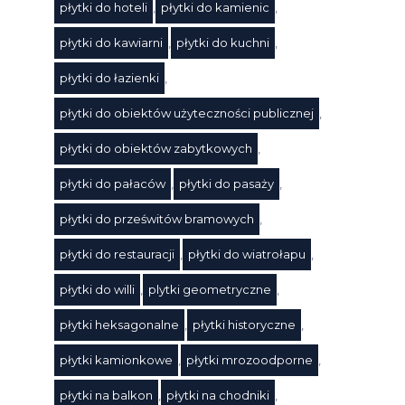
płytki do hoteli
,
płytki do kamienic
,
płytki do kawiarni
,
płytki do kuchni
,
płytki do łazienki
,
płytki do obiektów użyteczności publicznej
,
płytki do obiektów zabytkowych
,
płytki do pałaców
,
płytki do pasaży
,
płytki do prześwitów bramowych
,
płytki do restauracji
,
płytki do wiatrołapu
,
Tagi
płytki do willi
,
plytki geometryczne
,
płytki heksagonalne
,
płytki historyczne
,
płytki kamionkowe
,
płytki mrozoodporne
,
płytki na balkon
,
płytki na chodniki
,