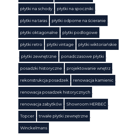
płytki na schody
,
płytki na spoczniki
,
plytki na taras
,
płytki odporne na ścieranie
,
płytki oktagonalne
,
plytki podlogowe
,
płytki retro
,
płytki vintage
,
płytki wiktoriańskie
,
płytki zewnętrzne
,
ponadczasowe płytki
,
posadzki historyczne
,
projektowanie wnętrz
,
rekonstrukcja posadzek
,
renowacja kamienic
,
renowacja posadzek historycznych
,
renowacja zabytków
,
Showroom HERBEĆ
,
Topcer
,
trwałe płytki zewnętrzne
,
Winckelmans