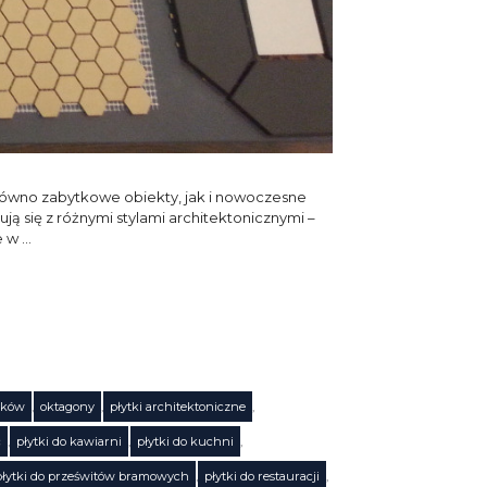
zarówno zabytkowe obiekty, jak i nowoczesne
ą się z różnymi stylami architektonicznymi –
e w …
tków
,
oktagony
,
płytki architektoniczne
,
c
,
płytki do kawiarni
,
płytki do kuchni
,
płytki do prześwitów bramowych
,
płytki do restauracji
,