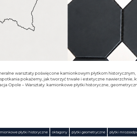
ameralne warsztaty poświęcone kamionkowym płytkom historycznym
 spotkania pokażemy, jak tworzyć trwałe i estetyczne nawierzchnie, 
izacja Opole – Warsztaty: kamionkowe płytki historyczne, geometryczn
mionkowe płytki historyczne
,
oktagony
,
plytki geometryczne
,
płytki mrozoodp