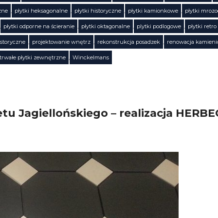
zne
,
płytki heksagonalne
,
płytki historyczne
,
płytki kamionkowe
,
płytki mroz
,
płytki odporne na ścieranie
,
płytki oktagonalne
,
plytki podlogowe
,
płytki retro
istoryczne
,
projektowanie wnętrz
,
rekonstrukcja posadzek
,
renowacja kamieni
trwałe płytki zewnętrzne
,
Winckelmans
u Jagiellońskiego – realizacja HERBEC