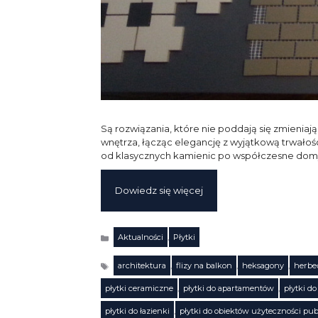
Są rozwiązania, które nie poddają się zmienia
wnętrza, łącząc elegancję z wyjątkową trwałośc
od klasycznych kamienic po współczesne dom
Dowiedz się więcej
Aktualności
,
Płytki
Kategorie
architektura
,
flizy na balkon
,
heksagony
,
herbe
płytki ceramiczne
,
płytki do apartamentów
,
płytki d
płytki do łazienki
,
płytki do obiektów użyteczności pub