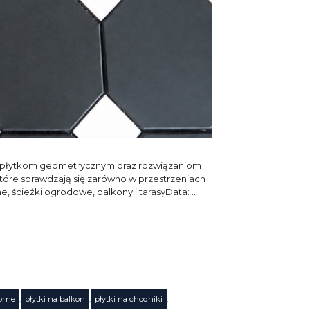
, płytkom geometrycznym oraz rozwiązaniom
które sprawdzają się zarówno w przestrzeniach
e, ścieżki ogrodowe, balkony i tarasyData: …
orne
,
płytki na balkon
,
płytki na chodniki
,