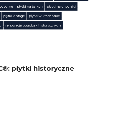
oodporne
,
płytki na balkon
,
płytki na chodniki
,
,
płytki vintage
,
płytki wiktoriańskie
,
c
,
renowacja posadzek historycznych
,
®: płytki historyczne