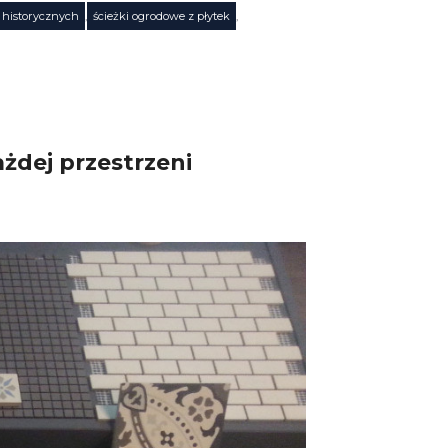
 historycznych
,
ścieżki ogrodowe z płytek
,
żdej przestrzeni