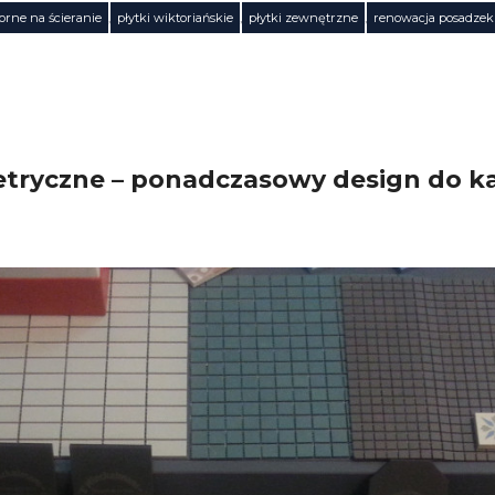
porne na ścieranie
,
płytki wiktoriańskie
,
płytki zewnętrzne
,
renowacja posadzek
metryczne – ponadczasowy design do ka