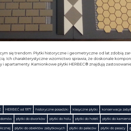
jącym się trendom. Płytki historyczne i geometryczne od lat zdobią 
ią. Ich charakterystyczne wzornictwo sprawia, że doskonale komponuj
y i apartamenty. Kamionkowe płytki HERBEC® znajdują zastosowani
ć
,
HERBEĆ od 1977
,
historyczne posadzki
,
klasyczne płytki
,
konserwacja zaby
o domów
,
płytki do dworków
,
płytki do holu
,
płytki do hoteli
,
płytki do kamieni
licznej
,
płytki do obiektów zabytkowych
,
płytki do pałaców
,
płytki do pasaży
,