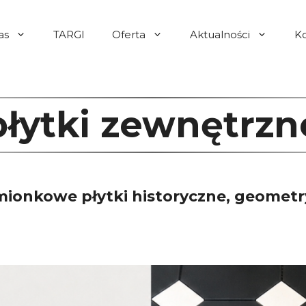
as
TARGI
Oferta
Aktualności
K
płytki zewnętrzn
ionkowe płytki historyczne, geometr