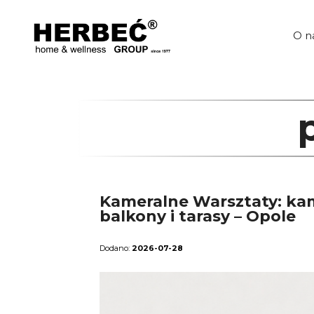
Przejdź
do
treści
O n
Kameralne Warsztaty: kam
balkony i tarasy – Opole
2026-07-28