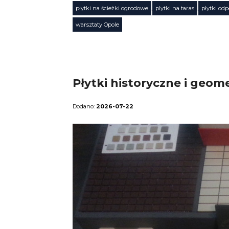
płytki na ścieżki ogrodowe
,
plytki na taras
,
płytki od
Tagi
warsztaty Opole
Płytki historyczne i geo
2026-07-22