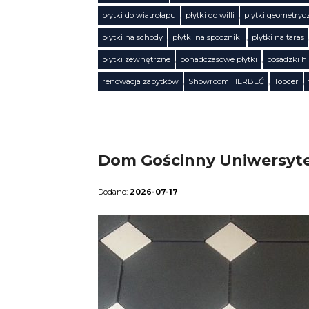
płytki do wiatrołapu
,
płytki do willi
,
plytki geometryc
Tagi
płytki na schody
,
płytki na spoczniki
,
plytki na taras
płytki zewnętrzne
,
ponadczasowe płytki
,
posadzki h
renowacja zabytków
,
Showroom HERBEĆ
,
Topcer
,
Dom Gościnny Uniwersytet
2026-07-17