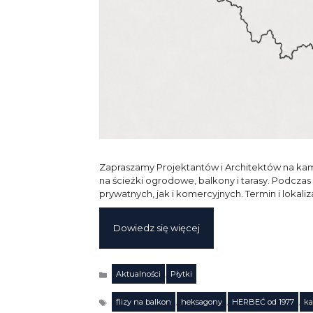
Zapraszamy Projektantów i Architektów na k
na ścieżki ogrodowe, balkony i tarasy. Podczas
prywatnych, jak i komercyjnych. Termin i lokal
Dowiedz się więcej
Aktualności
,
Płytki
Kategorie
flizy na balkon
,
heksagony
,
HERBEĆ od 1977
,
ka