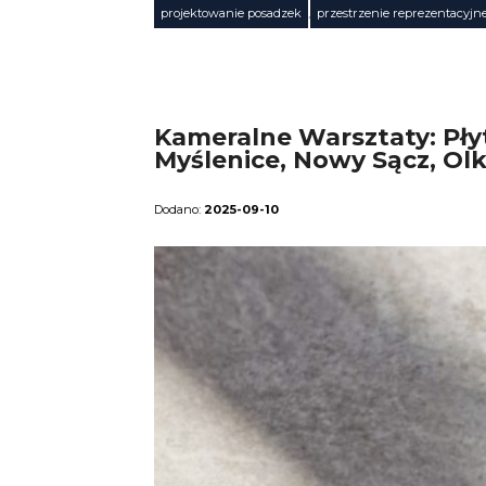
Tagi
projektowanie posadzek
,
przestrzenie reprezentacyjn
Kameralne Warsztaty: Płyt
Myślenice, Nowy Sącz, Ol
2025-09-10