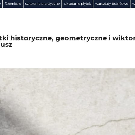
e
,
Rzemiosło
,
szkolenie praktyczne
,
układanie płytek
,
warsztaty branżowe
,
w
ki historyczne, geometryczne i wiktor
kusz