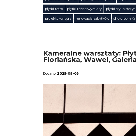
płytki retro
,
płytki różne wymiary
,
płytki styl history
projekty wnętrz
,
renowacja zabytków
,
showroom K
Kameralne warsztaty: Płyt
Floriańska, Wawel, Galeri
2025-09-03