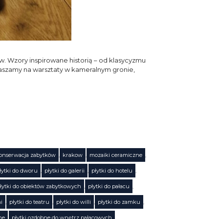
ów. Wzory inspirowane historią – od klasycyzmu
aszamy na warsztaty w kameralnym gronie,
onserwacja zabytków
,
krakow
,
mozaiki ceramiczne
,
łytki do dworu
,
płytki do galerii
,
płytki do hotelu
,
łytki do obiektów zabytkowych
,
płytki do pałacu
,
ni
,
płytki do teatru
,
płytki do willi
,
płytki do zamku
,
ne
,
płytki ozdobne do wnętrz pałacowych
,