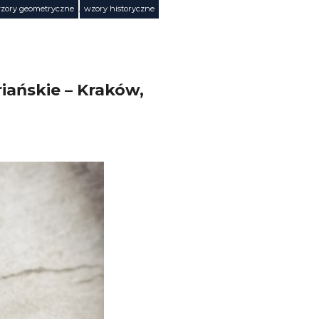
zory geometryczne
,
wzory historyczne
iańskie – Kraków,