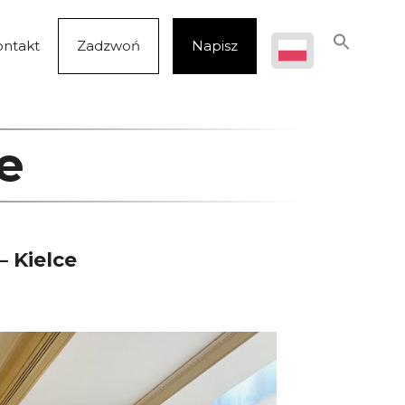
ontakt
Zadzwoń
Napisz
e
– Kielce