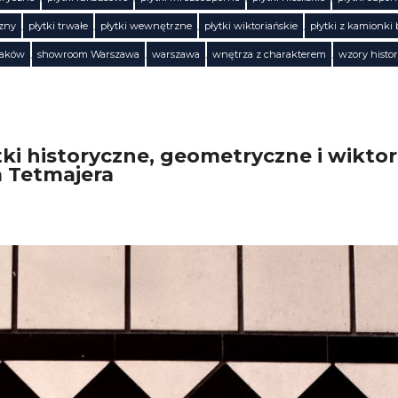
czny
,
płytki trwałe
,
płytki wewnętrzne
,
płytki wiktoriańskie
,
płytki z kamionki
raków
,
showroom Warszawa
,
warszawa
,
wnętrza z charakterem
,
wzory histo
ki historyczne, geometryczne i wiktor
a Tetmajera