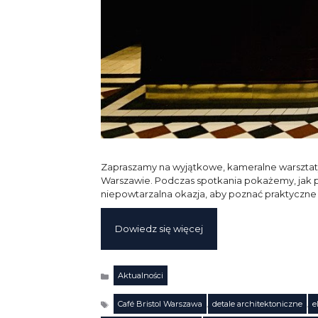
Zapraszamy na wyjątkowe, kameralne warsztaty
Warszawie. Podczas spotkania pokażemy, jak pr
niepowtarzalna okazja, aby poznać praktyczne
Dowiedz się więcej
Aktualności
Kategorie
Café Bristol Warszawa
,
detale architektoniczne
,
e