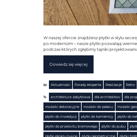
W naszej ofercie znajdziesz płytki w stylu sec
po modernizm – nasze płytki pozwalają wierni
podczas których zgłębimy tajniki projektowania
Dowiedz się więcej
Aktualności
,
Porady eksperta
,
Realizacje
,
Retro
Kategorie
architektura zabytkowa
,
dla architektów
,
dla pro
mozaiki dekoracyjne
,
mozaiki do pałacu
,
mozaiki ge
płytki do inwestycji
,
płytki do kamienicy
,
płytki do ka
płytki do prześwitu bramowego
,
płytki do pubu
,
płyt
Tagi
płytki ekskluzywne
,
plytki geometryczne
,
płytki his