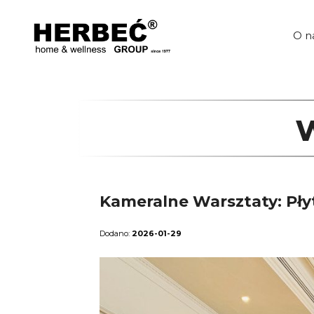
Przejdź
do
treści
O n
Kameralne Warsztaty: Płyt
2026-01-29