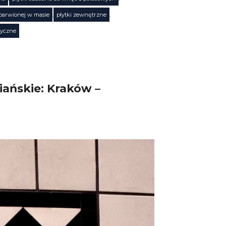
 barwionej w masie
,
płytki zewnętrzne
,
ryczne
iańskie: Kraków –