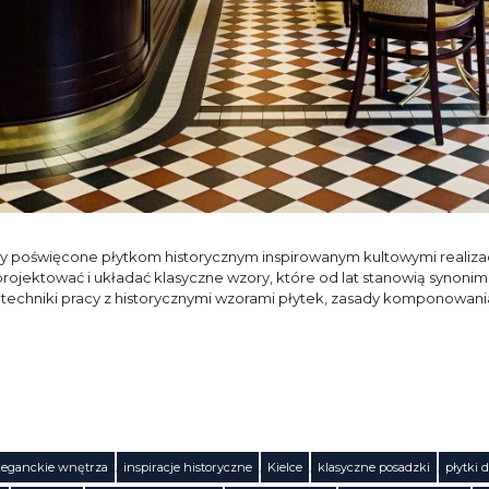
 poświęcone płytkom historycznym inspirowanym kultowymi realizacja
ojektować i układać klasyczne wzory, które od lat stanowią synonim
 techniki pracy z historycznymi wzorami płytek, zasady komponowan
leganckie wnętrza
,
inspiracje historyczne
,
Kielce
,
klasyczne posadzki
,
płytki 