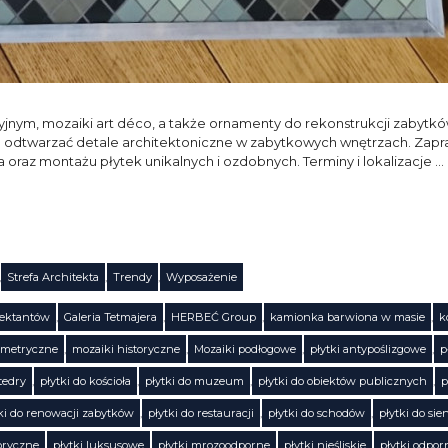
esyjnym, mozaiki art déco, a także ornamenty do rekonstrukcji zabytk
e odtwarzać detale architektoniczne w zabytkowych wnętrzach. Zapr
 oraz montażu płytek unikalnych i ozdobnych. Terminy i lokalizacje …
,
Strefa Architekta
,
Trendy
,
Wyposażenie
jektantów
,
Galeria Tetmajera
,
HERBEĆ Group
,
kamionka barwiona w masie
,
k
ometryczne
,
mozaiki historyczne
,
Mozaiki podłogowe
,
płytki antypoślizgowe
,
p
tedry
,
płytki do kościoła
,
płytki do muzeum
,
płytki do obiektów publicznych
,
p
ki do renowacji zabytków
,
płytki do restauracji
,
płytki do schodów
,
płytki do sie
toryczne
,
płytki luksusowe
,
płytki mrozoodporne
,
płytki nieśliskie
,
płytki odpor