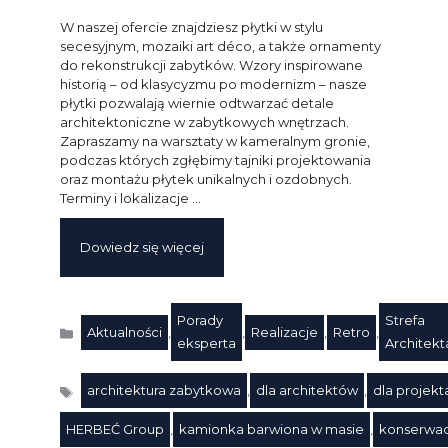
W naszej ofercie znajdziesz płytki w stylu
secesyjnym, mozaiki art déco, a także ornamenty
do rekonstrukcji zabytków. Wzory inspirowane
historią – od klasycyzmu po modernizm – nasze
płytki pozwalają wiernie odtwarzać detale
architektoniczne w zabytkowych wnętrzach.
Zapraszamy na warsztaty w kameralnym gronie,
podczas których zgłębimy tajniki projektowania
oraz montażu płytek unikalnych i ozdobnych.
Terminy i lokalizacje …
Dowiedz się więcej
Porady
Strefa
Aktualności
,
,
Realizacje
,
Retro
,
Kategorie
eksperta
Architekt
architektura zabytkowa
,
dla architektów
,
dla projek
HERBEĆ Group
,
kamionka barwiona w masie
,
konserwac