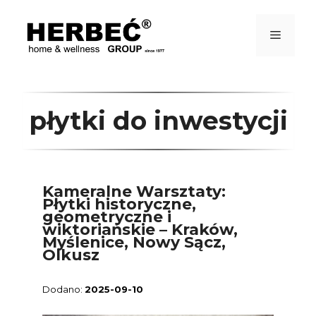
Przejdź
do
treści
Menu
płytki do inwestycji
Kameralne Warsztaty:
Płytki historyczne,
geometryczne i
wiktoriańskie – Kraków,
Myślenice, Nowy Sącz,
Olkusz
2025-09-10