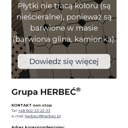
Płytki nie tracą koloru (są
nieścieralne), ponieważ są
barwione w masie
(barwiona glina, kamionka).
Dowiedz się więcej
®
Grupa HERBEĆ
KONTAKT non stop
Tel:
+48 602-33-22-33
e-mail:
herbec@herbec.pl
Adres korespondencyjny: