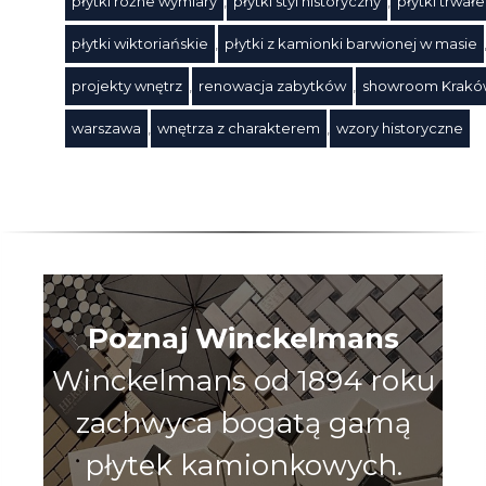
płytki różne wymiary
,
płytki styl historyczny
,
płytki trwałe
płytki wiktoriańskie
,
płytki z kamionki barwionej w masie
projekty wnętrz
,
renowacja zabytków
,
showroom Krakó
warszawa
,
wnętrza z charakterem
,
wzory historyczne
Poznaj Winckelmans
Winckelmans od 1894 roku
zachwyca bogatą gamą
płytek kamionkowych.