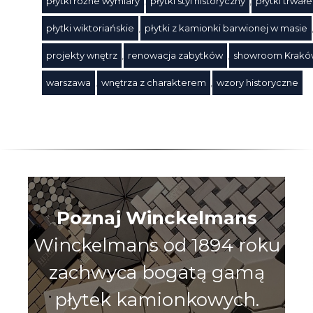
płytki różne wymiary
,
płytki styl historyczny
,
płytki trwałe
płytki wiktoriańskie
,
płytki z kamionki barwionej w masie
projekty wnętrz
,
renowacja zabytków
,
showroom Krakó
warszawa
,
wnętrza z charakterem
,
wzory historyczne
Poznaj Winckelmans
Winckelmans od 1894 roku
zachwyca bogatą gamą
płytek kamionkowych.