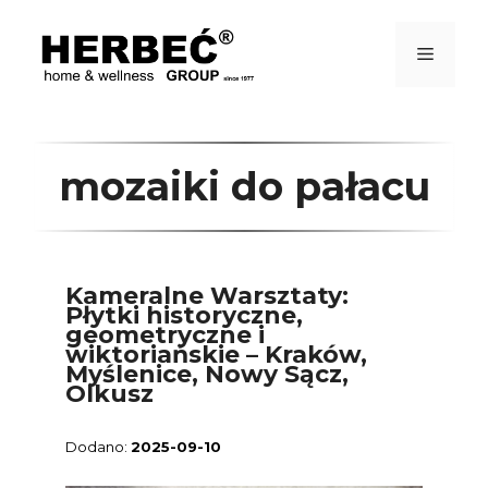
Przejdź
do
treści
Menu
mozaiki do pałacu
Kameralne Warsztaty:
Płytki historyczne,
geometryczne i
wiktoriańskie – Kraków,
Myślenice, Nowy Sącz,
Olkusz
2025-09-10