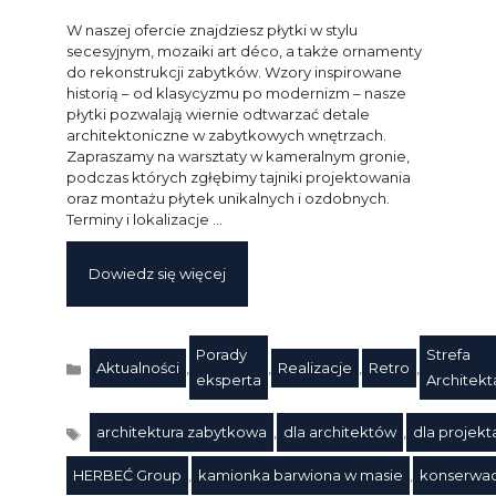
W naszej ofercie znajdziesz płytki w stylu
secesyjnym, mozaiki art déco, a także ornamenty
do rekonstrukcji zabytków. Wzory inspirowane
historią – od klasycyzmu po modernizm – nasze
płytki pozwalają wiernie odtwarzać detale
architektoniczne w zabytkowych wnętrzach.
Zapraszamy na warsztaty w kameralnym gronie,
podczas których zgłębimy tajniki projektowania
oraz montażu płytek unikalnych i ozdobnych.
Terminy i lokalizacje …
Dowiedz się więcej
Porady
Strefa
Aktualności
,
,
Realizacje
,
Retro
,
Kategorie
eksperta
Architekt
architektura zabytkowa
,
dla architektów
,
dla projek
HERBEĆ Group
,
kamionka barwiona w masie
,
konserwac