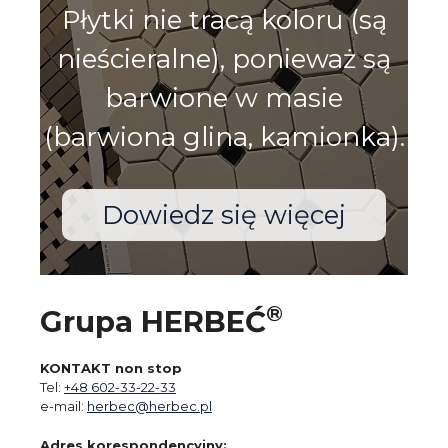
Płytki nie tracą koloru (są
nieścieralne), ponieważ są
barwione w masie
(barwiona glina, kamionka).
Dowiedz się więcej
®
Grupa HERBEĆ
KONTAKT non stop
Tel:
+48 602-33-22-33
e-mail:
herbec@herbec.pl
Adres korespondencyjny: