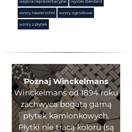
wejścia reprezentacyjne
,
wysoki standard
,
wzory nawierzchni
,
wzory ogrodowe
,
wzory z płytek
Poznaj Winckelmans
Winckelmans od 1894 roku
zachwyca bogatą gamą
płytek kamionkowych.
Płytki nie tracą koloru (są