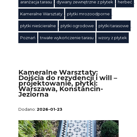
aranżacja tarasu
,
dywany zewnętrzne z płytek
,
herbeć
,
Kameralne Warsztaty
,
płytki mrozoodporne
,
Tagi
płytki nieścieralne
,
płytki ogrodowe
,
płytki tarasowe
,
Poznań
,
trwałe wykończenie tarasu
,
wzory z płytek
Kameralne Warsztaty:
Dojścia do rezydencji i will –
projektowanie, płytki:
Warszawa, Konstancin-
Jeziorna
2026-01-23