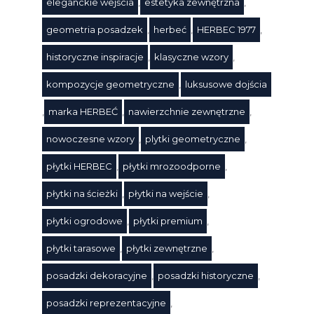
eleganckie wejścia
,
estetyka zewnętrzna
,
geometria posadzek
,
herbeć
,
HERBEC 1977
,
historyczne inspiracje
,
klasyczne wzory
,
kompozycje geometryczne
,
luksusowe dojścia
,
marka HERBEĆ
,
nawierzchnie zewnętrzne
,
nowoczesne wzory
,
plytki geometryczne
,
płytki HERBEC
,
płytki mrozoodporne
,
płytki na ścieżki
,
płytki na wejście
,
płytki ogrodowe
,
płytki premium
,
płytki tarasowe
,
płytki zewnętrzne
,
posadzki dekoracyjne
,
posadzki historyczne
,
posadzki reprezentacyjne
,
Tagi