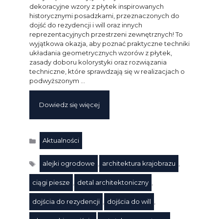
dekoracyjne wzory z płytek inspirowanych
historycznymi posadzkami, przeznaczonych do
dojść do rezydencji i will oraz innych
reprezentacyjnych przestrzeni zewnętrznych! To
wyjątkowa okazja, aby poznać praktyczne techniki
układania geometrycznych wzorów z płytek,
zasady doboru kolorystyki oraz rozwiązania
techniczne, które sprawdzają się w realizacjach o
podwyższonym …
Dowiedz się więcej
Aktualności
Kategorie
alejki ogrodowe
,
architektura krajobrazu
,
ciągi piesze
,
detal architektoniczny
,
dojścia do rezydencji
,
dojścia do will
,