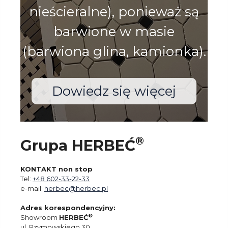
nieścieralne), ponieważ są
barwione w masie
(barwiona glina, kamionka).
Dowiedz się więcej
®
Grupa HERBEĆ
KONTAKT non stop
Tel:
+48 602-33-22-33
e-mail:
herbec@herbec.pl
Adres korespondencyjny:
®
Showroom
HERBEĆ
ul. Rzymowskiego 30