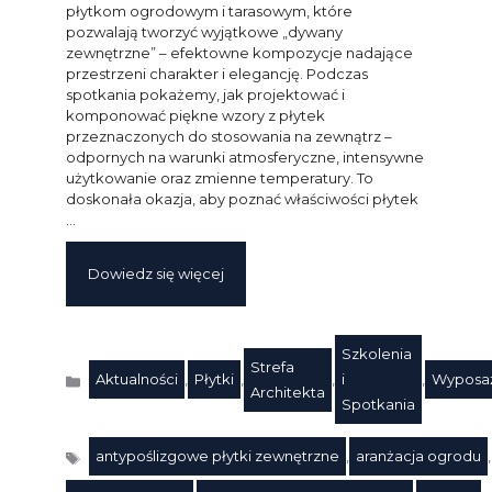
płytkom ogrodowym i tarasowym, które
pozwalają tworzyć wyjątkowe „dywany
zewnętrzne” – efektowne kompozycje nadające
przestrzeni charakter i elegancję. Podczas
spotkania pokażemy, jak projektować i
komponować piękne wzory z płytek
przeznaczonych do stosowania na zewnątrz –
odpornych na warunki atmosferyczne, intensywne
użytkowanie oraz zmienne temperatury. To
doskonała okazja, aby poznać właściwości płytek
…
Dowiedz się więcej
Szkolenia
Strefa
Aktualności
,
Płytki
,
,
i
,
Wyposa
Kategorie
Architekta
Spotkania
antypoślizgowe płytki zewnętrzne
,
aranżacja ogrodu
,