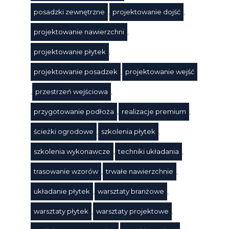
posadzki zewnętrzne
,
projektowanie dojść
,
projektowanie nawierzchni
,
projektowanie płytek
,
projektowanie posadzek
,
projektowanie wejść
,
przestrzeń wejściowa
,
przygotowanie podłoża
,
realizacje premium
,
ścieżki ogrodowe
,
szkolenia płytek
,
szkolenia wykonawcze
,
techniki układania
,
trasowanie wzorów
,
trwałe nawierzchnie
,
układanie płytek
,
warsztaty branżowe
,
warsztaty płytek
,
warsztaty projektowe
,