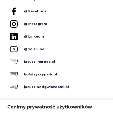
@ Facebook
@ Instagram
@ Linkedin
@ YouTube
jacuzzi.herbec.pl
holidayskypark.pl
jacuzzipodgwiazdami.pl
Producenci
Cenimy prywatność użytkowników
Dla hoteli