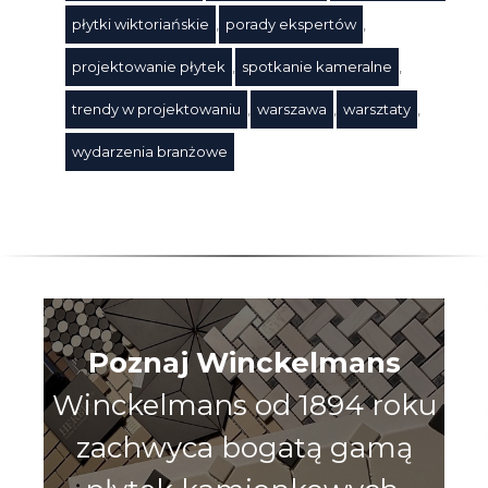
płytki wiktoriańskie
,
porady ekspertów
,
Tagi
projektowanie płytek
,
spotkanie kameralne
,
trendy w projektowaniu
,
warszawa
,
warsztaty
,
wydarzenia branżowe
Poznaj Winckelmans
Winckelmans od 1894 roku
zachwyca bogatą gamą