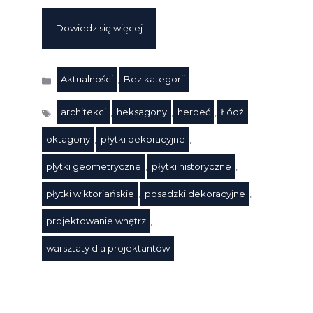
Dowiedz się więcej
Aktualności
,
Bez kategorii
Kategorie
architekci
,
heksagony
,
herbeć
,
Łódź
,
oktagony
,
płytki dekoracyjne
,
plytki geometryczne
,
płytki historyczne
,
Tagi
płytki wiktoriańskie
,
posadzki dekoracyjne
,
projektowanie wnętrz
,
warsztaty dla projektantów