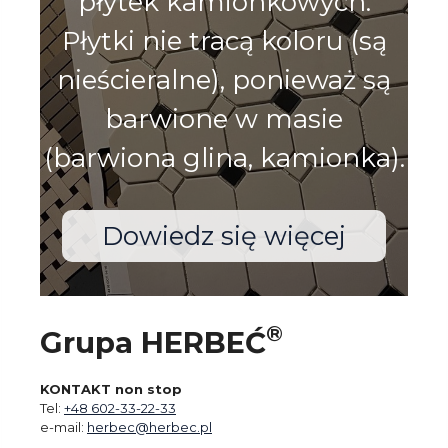
płytek kamionkowych.
Płytki nie tracą koloru (są
nieścieralne), ponieważ są
barwione w masie
(barwiona glina, kamionka).
Dowiedz się więcej
®
Grupa HERBEĆ
KONTAKT non stop
Tel:
+48 602-33-22-33
e-mail:
herbec@herbec.pl