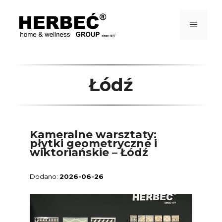
Przejdź
do
treści
Menu
Łódź
Kameralne warsztaty:
płytki geometryczne i
wiktoriańskie – Łódź
2026-06-26