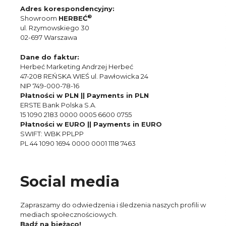
Adres korespondencyjny:
®
Showroom
HERBEĆ
ul. Rzymowskiego 30
02-697 Warszawa
Dane do faktur:
Herbeć Marketing Andrzej Herbeć
47-208 REŃSKA WIEŚ ul. Pawłowicka 24
NIP 749-000-78-16
Płatności w PLN || Payments in PLN
ERSTE Bank Polska S.A.
15 1090 2183 0000 0005 6600 0755
Płatności w EURO || Payments in EURO
SWIFT: WBK PPLPP
PL 44 1090 1694 0000 0001 1118 7463
Social media
Zapraszamy do odwiedzenia i śledzenia naszych profili w
mediach społecznościowych.
Bądź na bieżąco!