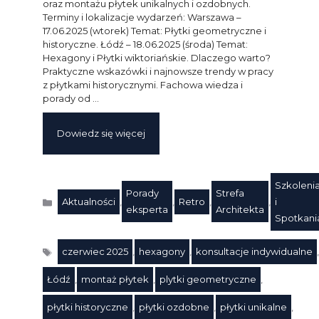
oraz montażu płytek unikalnych i ozdobnych.
Terminy i lokalizacje wydarzeń: Warszawa –
17.06.2025 (wtorek) Temat: Płytki geometryczne i
historyczne. Łódź – 18.06.2025 (środa) Temat:
Hexagony i Płytki wiktoriańskie. Dlaczego warto?
Praktyczne wskazówki i najnowsze trendy w pracy
z płytkami historycznymi. Fachowa wiedza i
porady od …
Dowiedz się więcej
Szkoleni
Porady
Strefa
Aktualności
,
,
Retro
,
,
i
Kategorie
eksperta
Architekta
Spotkani
czerwiec 2025
,
hexagony
,
konsultacje indywidualne
,
Łódź
,
montaż płytek
,
plytki geometryczne
,
płytki historyczne
,
płytki ozdobne
,
płytki unikalne
,