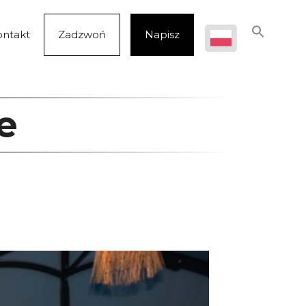
ontakt
Zadzwoń
Napisz
e