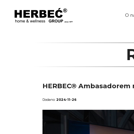
Przejdź
do
treści
O n
HERBEC® Ambasadorem m
2024-11-26