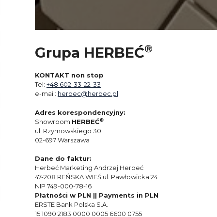
®
Grupa HERBEĆ
KONTAKT non stop
Tel:
+48 602-33-22-33
e-mail:
herbec@herbec.pl
Adres korespondencyjny:
®
Showroom
HERBEĆ
ul. Rzymowskiego 30
02-697 Warszawa
Dane do faktur:
Herbeć Marketing Andrzej Herbeć
47-208 REŃSKA WIEŚ ul. Pawłowicka 24
NIP 749-000-78-16
Płatności w PLN || Payments in PLN
ERSTE Bank Polska S.A.
15 1090 2183 0000 0005 6600 0755