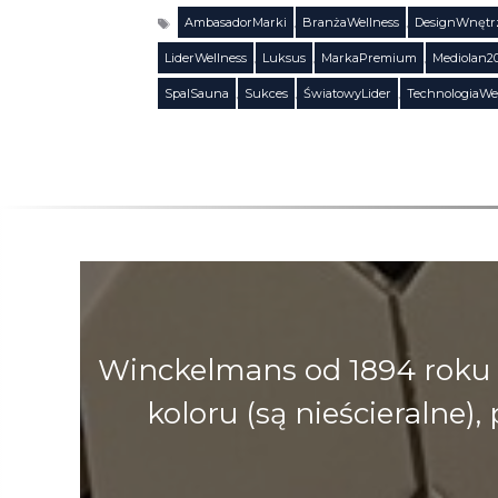
AmbasadorMarki
,
BranżaWellness
,
DesignWnętr
LiderWellness
,
Luksus
,
MarkaPremium
,
Mediolan2
Tagi
SpaISauna
,
Sukces
,
ŚwiatowyLider
,
TechnologiaWe
Winckelmans od 1894 roku 
koloru (są nieścieralne