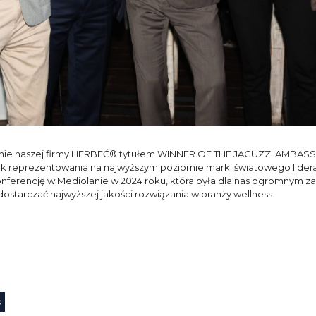
anie naszej firmy HERBEĆ® tytułem WINNER OF THE JACUZZI AMBASS
k reprezentowania na najwyższym poziomie marki światowego lidera 
erencję w Mediolanie w 2024 roku, która była dla nas ogromnym zaszcz
starczać najwyższej jakości rozwiązania w branży wellness.
s