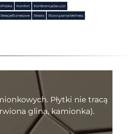
ziPolska
,
Komfort
,
KonferencjaJacuzzi
,
RelacjeBiznesowe
,
Relaks
,
RozwiązaniaWellness
,
onkowych. Płytki nie tracą
rwiona glina, kamionka).