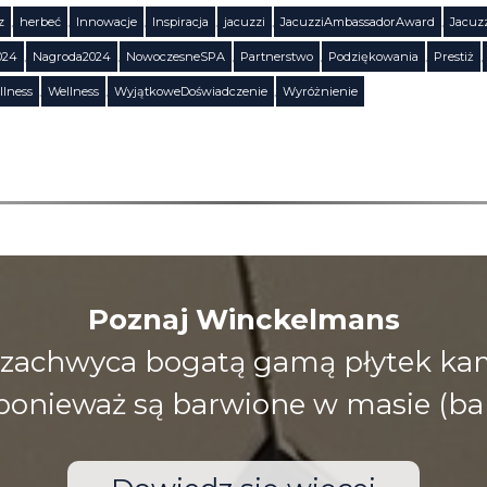
z
,
herbeć
,
Innowacje
,
Inspiracja
,
jacuzzi
,
JacuzziAmbassadorAward
,
Jacuz
024
,
Nagroda2024
,
NowoczesneSPA
,
Partnerstwo
,
Podziękowania
,
Prestiż
,
llness
,
Wellness
,
WyjątkoweDoświadczenie
,
Wyróżnienie
Poznaj Winckelmans
zachwyca bogatą gamą płytek kami
), ponieważ są barwione w masie (ba