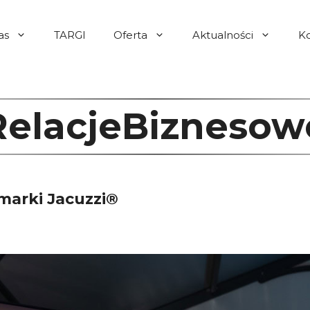
as
TARGI
Oferta
Aktualności
K
RelacjeBiznesow
arki Jacuzzi®