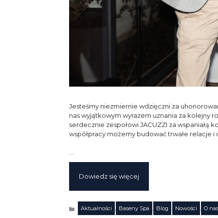
Jesteśmy niezmiernie wdzięczni za uhonorow
nas wyjątkowym wyrazem uznania za kolejny ro
serdecznie zespołowi JACUZZI za wspaniałą konf
współpracy możemy budować trwałe relacje i do
…
Dowiedz się więcej
Aktualności
,
Baseny Spa
,
Blog
,
Nowości
,
O na
Kategorie