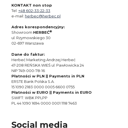
KONTAKT non stop
Tel:
+48 602-33-22-33
e-mail:
herbec@herbec.pl
Adres korespondencyjny:
®
Showroom
HERBEĆ
ul. Rzymowskiego 30
02-697 Warszawa
Dane do faktur:
Herbeć Marketing Andrzej Herbeć
47-208 REŃSKA WIEŚ ul. Pawłowicka 24
NIP 749-000-78-16
Płatności w PLN || Payments in PLN
ERSTE Bank Polska S.A.
15 1090 2183 0000 0005 6600 0755
Płatności w EURO || Payments in EURO
SWIFT: WBK PPLPP
PL 44 1090 1694 0000 0001 1118 7463
Social media