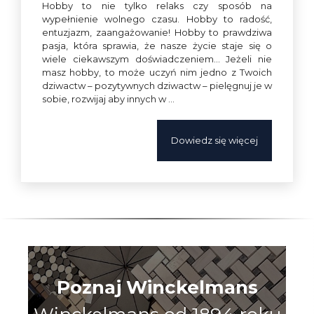
Hobby to nie tylko relaks czy sposób na
wypełnienie wolnego czasu. Hobby to radość,
entuzjazm, zaangażowanie! Hobby to prawdziwa
pasja, która sprawia, że nasze życie staje się o
wiele ciekawszym doświadczeniem… Jeżeli nie
masz hobby, to może uczyń nim jed­no z Twoich
dziwactw – po­zytyw­nych dziwactw – pielęgnuj je w
so­bie, roz­wi­jaj aby in­nych w …
Dowiedz się więcej
Poznaj Winckelmans