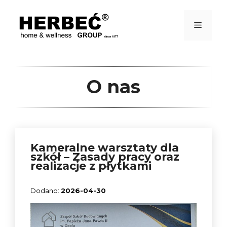
Przejdź
do
treści
Menu
O nas
Kameralne warsztaty dla
szkół – Zasady pracy oraz
realizacje z płytkami
2026-04-30