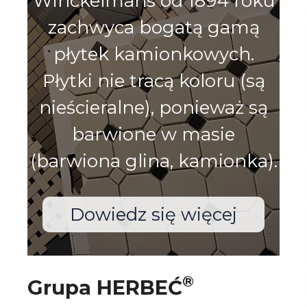
Winckelmans od 1894 roku
zachwyca bogatą gamą
płytek kamionkowych.
Płytki nie tracą koloru (są
nieścieralne), ponieważ są
barwione w masie
(barwiona glina, kamionka).
Dowiedz się więcej
®
Grupa HERBEĆ