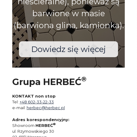
nieścieralne), ponieważ są
barwione w masie
(barwiona glina, kamionka).
Dowiedz się więcej
®
Grupa HERBEĆ
KONTAKT non stop
Tel:
+48 602-33-22-33
e-mail:
herbec@herbec.pl
Adres korespondencyjny:
®
Showroom
HERBEĆ
ul. Rzymowskiego 30
02-697 Warszawa