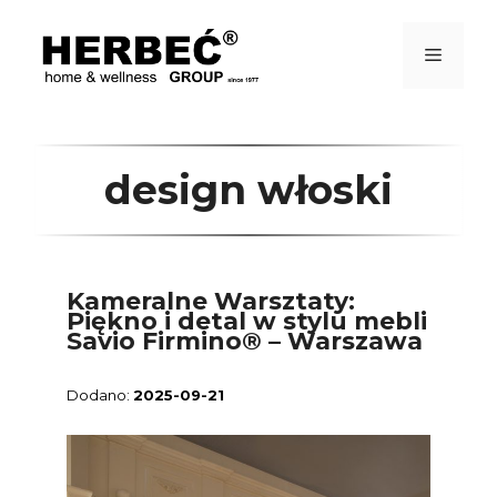
Przejdź
do
treści
Menu
design włoski
Kameralne Warsztaty:
Piękno i detal w stylu mebli
Savio Firmino® – Warszawa
2025-09-21