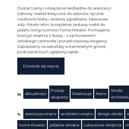
Dostarczamy rozwiązania niezbędne do aranżacji i
odnowy: meble klasyczne do salonów, ręcznie
rzeźbione łóżka i zestawy sypialniane, luksusowe
sofy i fotele retro, kompletne zestawy mebli do
jadalni, living roomów i home theater. Pomagamy
tworzyć wnętrza z duszą – z zachowaniem
włoskiego rzemiosła i ponadczasowej elegancji.
Zapraszamy na warsztaty w kameralnym gronie,
podczas których zgłębimy tajniki …
Dowiedz się więcej
Porady
Strefa
Aktualności
,
,
Realizacje
,
Retro
,
Kategorie
eksperta
Architekt
aranżacja wnętrz
,
architekci wnętrz
,
design włoski
,
home theater
,
jadalnie włoskie
,
Luksusowe Wnętrza
,
m