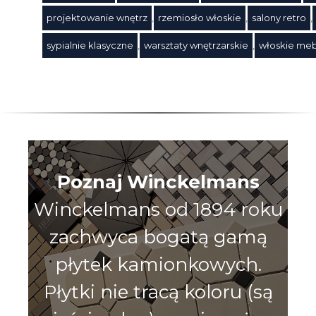
Tagi
projektowanie wnętrz
,
rzemiosło włoskie
,
salony retro
,
sypialnie klasyczne
,
warsztaty wnętrzarskie
,
włoskie me
Poznaj Winckelmans
Winckelmans od 1894 roku
zachwyca bogatą gamą
płytek kamionkowych.
Płytki nie tracą koloru (są