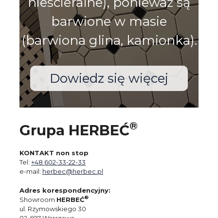
nieścieralne), ponieważ są
barwione w masie
(barwiona glina, kamionka).
Dowiedz się więcej
®
Grupa HERBEĆ
KONTAKT non stop
Tel:
+48 602-33-22-33
e-mail:
herbec@herbec.pl
Adres korespondencyjny:
®
Showroom
HERBEĆ
ul. Rzymowskiego 30
02-697 Warszawa