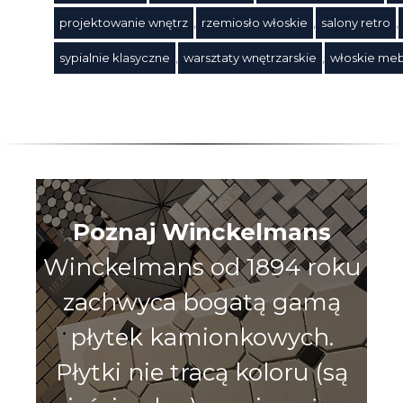
Tagi
projektowanie wnętrz
,
rzemiosło włoskie
,
salony retro
,
sypialnie klasyczne
,
warsztaty wnętrzarskie
,
włoskie me
Poznaj Winckelmans
Winckelmans od 1894 roku
zachwyca bogatą gamą
płytek kamionkowych.
Płytki nie tracą koloru (są