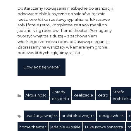
Dostarczamy rozwiązania niezbędne do aranżacji i
odnowy: meble klasyczne do salonów, ręcznie
rzeźbione łóżka i zestawy sypialniane, luksusowe
sofy i fotele retro, kompletne zestawy mebli do
jadalni, living roomów i home theater. Pomagamy
tworzyć wnętrza z duszą – z zachowaniem
włoskiego rzemiosła i ponadczasowej elegancji.
Zapraszamy na warsztaty w kameralnym gronie,
podczas których zgłębimy tajniki …
Dowiedz się więcej
Porady
Strefa
Aktualności
,
,
Realizacje
,
Retro
,
Kategorie
eksperta
Architekt
aranżacja wnętrz
,
architekci wnętrz
,
design włoski
,
home theater
,
jadalnie włoskie
,
Luksusowe Wnętrza
,
m