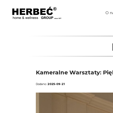
Przejdź
do
treści
O n
Kameralne Warsztaty: Pięk
2025-09-21