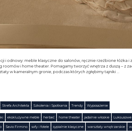
 i odnowy: meble klasyczne do salonów, ręcznie rzeźbione łóżka i ze
iving roomów i home theater. Pomagamy tworzyć wnętrza z duszą – z 
taty w kameralnym gronie, podczas których zgłębimy tajniki …
,
Strefa Architekta
,
Szkolenia i Spotkania
,
Trendy
,
Wyposażenie
ki
,
ekskluzywne meble
,
herbeć
,
home theater
,
jadalnie włoskie
,
Luksusowe
o
,
Savio Firmino
,
sofy i fotele
,
sypialnie klasyczne
,
warsztaty wnętrzarskie
,
w