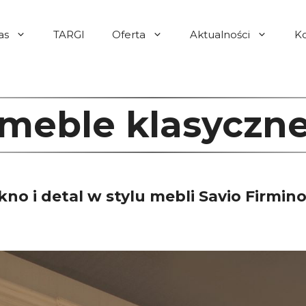
as
TARGI
Oferta
Aktualności
K
meble klasyczn
no i detal w stylu mebli Savio Firmi