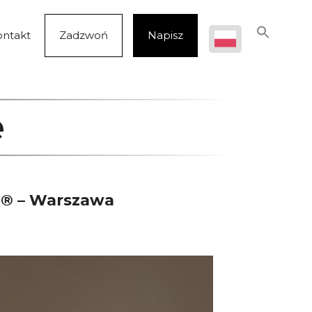
ontakt
Zadzwoń
Napisz
e
no® – Warszawa