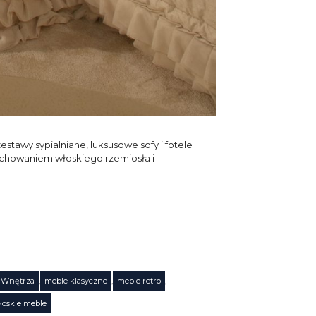
stawy sypialniane, luksusowe sofy i fotele
zachowaniem włoskiego rzemiosła i
 Wnętrza
,
meble klasyczne
,
meble retro
,
łoskie meble