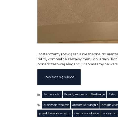
Dostarczamy rozwiązania niezbędne do aranżacji
retro, kompletne zestawy mebli do jadalni, l
ponadczasowej elegancji. Zapraszamy na warsz
Dowiedz się więcej
Aktualności
,
Porady eksperta
,
Realizacje
,
Retro
Kategorie
aranżacja wnętrz
,
architekci wnętrz
,
design włos
Tagi
projektowanie wnętrz
,
rzemiosło włoskie
,
salony retr