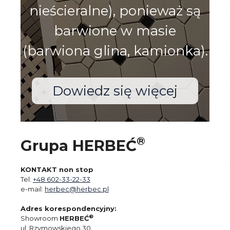
nieścieralne), ponieważ są
barwione w masie
(barwiona glina, kamionka).
Dowiedz się więcej
®
Grupa HERBEĆ
KONTAKT non stop
Tel:
+48 602-33-22-33
e-mail:
herbec@herbec.pl
Adres korespondencyjny:
®
Showroom
HERBEĆ
ul. Rzymowskiego 30