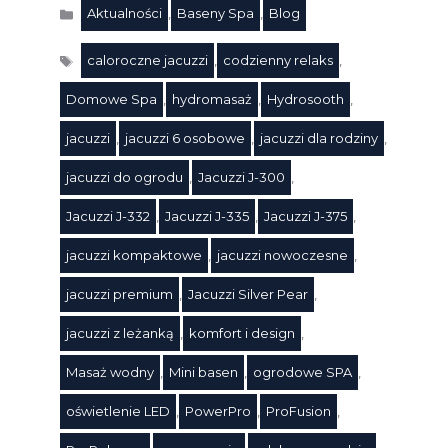
Aktualności
,
Baseny Spa
,
Blog
Kategorie
caloroczne jacuzzi
,
codzienny relaks
,
Domowe Spa
,
hydromasaż
,
Hydrosooth
,
jacuzzi
,
jacuzzi 6 osobowe
,
jacuzzi dla rodziny
,
jacuzzi do ogrodu
,
Jacuzzi J-300
,
Jacuzzi J-332
,
Jacuzzi J-335
,
Jacuzzi J-375
,
jacuzzi kompaktowe
,
jacuzzi nowoczesne
,
jacuzzi premium
,
Jacuzzi Silver Pear
,
Tagi
jacuzzi z leżanką
,
komfort i design
,
Masaż wodny
,
Mini basen
,
ogrodowe SPA
,
oświetlenie LED
,
PowerPro
,
ProFusion
,