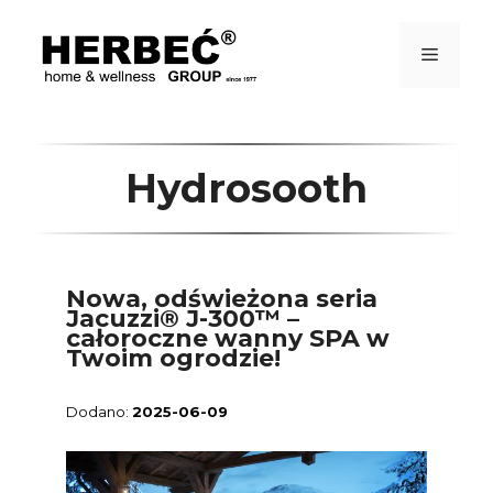
Przejdź
do
treści
Menu
Hydrosooth
Nowa, odświeżona seria
Jacuzzi® J-300™ –
całoroczne wanny SPA w
Twoim ogrodzie!
2025-06-09