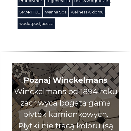
ProPolymer
,
regeneracja
,
relaks w ogrodzie
,
SMARTTUB
,
Wanna Spa
,
wellness w domu
,
wodospad jacuzzi
Poznaj Winckelmans
Winckelmans od 1894 roku
zachwyca bogatą gamą
płytek kamionkowych.
Płytki nie tracą koloru (są