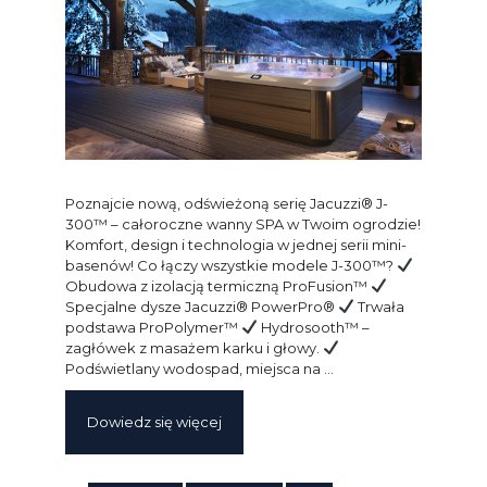
Poznajcie nową, odświeżoną serię Jacuzzi® J-
300™ – całoroczne wanny SPA w Twoim ogrodzie!
Komfort, design i technologia w jednej serii mini-
basenów! Co łączy wszystkie modele J-300™?
Obudowa z izolacją termiczną ProFusion™
Specjalne dysze Jacuzzi® PowerPro®
Trwała
podstawa ProPolymer™
Hydrosooth™ –
zagłówek z masażem karku i głowy.
Podświetlany wodospad, miejsca na …
Dowiedz się więcej