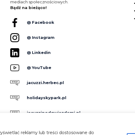
mediach społecznościowych.
Bądź na bieżąco!
@ Facebook
@ Instagram
@ Linkedin
@ YouTube
jacuzzi.herbec.pl
holidayskypark.pl
jacuzzipodgwiazdami.pl
yświetlać reklamy lub treści dostosowane do