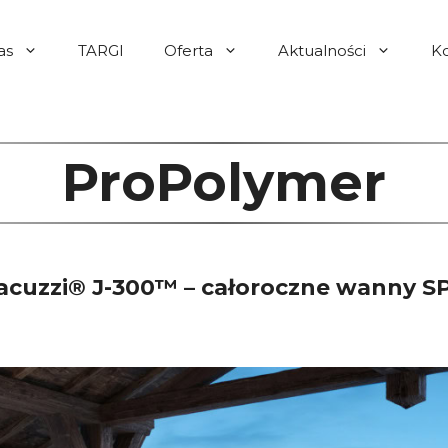
as
TARGI
Oferta
Aktualności
K
ProPolymer
acuzzi® J-300™ – całoroczne wanny S