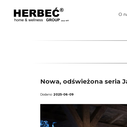
Przejdź
do
treści
O n
Nowa, odświeżona seria J
2025-06-09