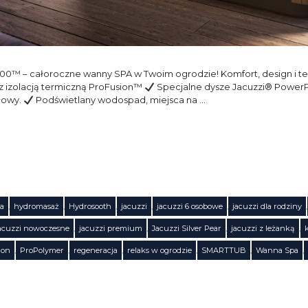
00™ – całoroczne wanny SPA w Twoim ogrodzie! Komfort, design i te
izolacją termiczną ProFusion™
Specjalne dysze Jacuzzi® Powe
łowy.
Podświetlany wodospad, miejsca na …
a
,
hydromasaż
,
Hydrosooth
,
jacuzzi
,
jacuzzi 6 osobowe
,
jacuzzi dla rodziny
,
acuzzi nowoczesne
,
jacuzzi premium
,
Jacuzzi Silver Pear
,
jacuzzi z leżanką
,
ion
,
ProPolymer
,
regeneracja
,
relaks w ogrodzie
,
SMARTTUB
,
Wanna Spa
,