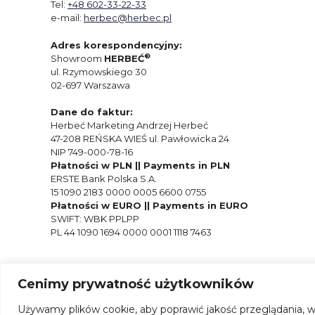
Tel:
+48 602-33-22-33
e-mail:
herbec@herbec.pl
Adres korespondencyjny:
®
Showroom
HERBEĆ
ul. Rzymowskiego 30
02-697 Warszawa
Dane do faktur:
Herbeć Marketing Andrzej Herbeć
47-208 REŃSKA WIEŚ ul. Pawłowicka 24
NIP 749-000-78-16
Płatności w PLN || Payments in PLN
ERSTE Bank Polska S.A.
15 1090 2183 0000 0005 6600 0755
Płatności w EURO || Payments in EURO
SWIFT: WBK PPLPP
PL 44 1090 1694 0000 0001 1118 7463
Cenimy prywatność użytkowników
Używamy plików cookie, aby poprawić jakość przeglądania, w