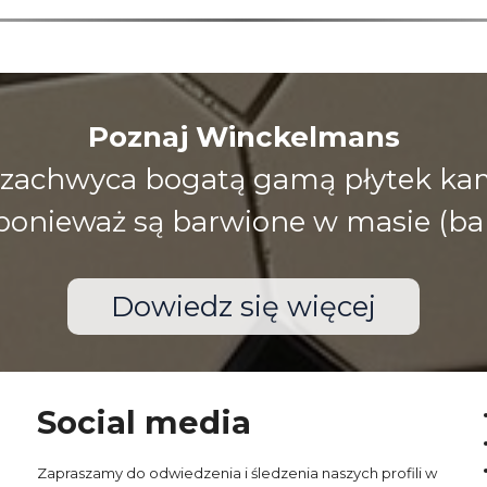
Poznaj Winckelmans
zachwyca bogatą gamą płytek kami
), ponieważ są barwione w masie (ba
Dowiedz się więcej
Social media
Zapraszamy do odwiedzenia i śledzenia naszych profili w