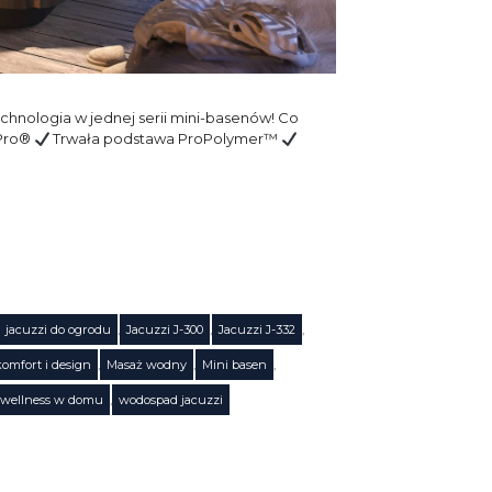
chnologia w jednej serii mini-basenów! Co
rPro®
Trwała podstawa ProPolymer™
jacuzzi do ogrodu
,
Jacuzzi J-300
,
Jacuzzi J-332
,
komfort i design
,
Masaż wodny
,
Mini basen
,
wellness w domu
,
wodospad jacuzzi