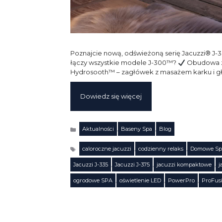
Poznajcie nową, odświeżoną serię Jacuzzi® J-3
łączy wszystkie modele J-300™?
Obudowa z 
Hydrosooth™ – zagłówek z masażem karku i g
Dowiedz się więcej
Aktualności
,
Baseny Spa
,
Blog
Kategorie
caloroczne jacuzzi
,
codzienny relaks
,
Domowe Sp
Jacuzzi J-335
,
Jacuzzi J-375
,
jacuzzi kompaktowe
,
j
Tagi
ogrodowe SPA
,
oświetlenie LED
,
PowerPro
,
ProFus