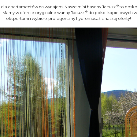
®
 dla apartamentów na wynajem. Nasze mini baseny Jacuzzi
to dosko
®
. Mamy w ofercie oryginalne wanny Jacuzzi
do pokoi kąpielowych w 
ekspertami i wybierz profesjonalny hydromasaż z naszej oferty!