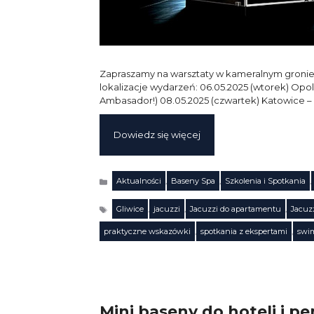
Zapraszamy na warsztaty w kameralnym gronie,
lokalizacje wydarzeń: 06.05.2025 (wtorek) Opo
Ambasador!) 08.05.2025 (czwartek) Katowice 
Dowiedz się więcej
Aktualności
,
Baseny Spa
,
Szkolenia i Spotkania
,
Kategorie
Gliwice
,
jacuzzi
,
Jacuzzi do apartamentu
,
Jacuz
Tagi
praktyczne wskazówki
,
spotkania z ekspertami
,
swi
Mini baseny do hoteli i p