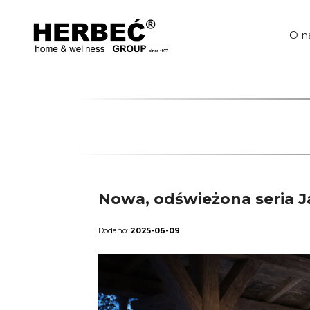
Przejdź
do
treści
O n
Nowa, odświeżona seria J
2025-06-09