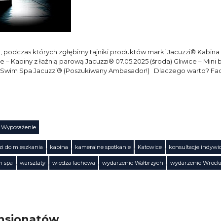
 podczas których zgłębimy tajniki produktów marki Jacuzzi® Kabina
le – Kabiny z łaźnią parową Jacuzzi® 07.05.2025 (środa) Gliwice – Mi
– Swim Spa Jacuzzi® (Poszukiwany Ambasador!) Dlaczego warto? Fa
Wyposażenie
zi do mieszkania
,
kabina
,
kameralne spotkanie
,
Katowice
,
konsultacje indywi
m spa
,
warsztaty
,
wiedza fachowa
,
wydarzenie Wałbrzych
,
wydarzenie Wrocł
ensjonatów