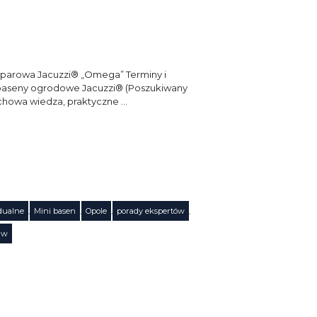
 parowa Jacuzzi® „Omega” Terminy i
ni baseny ogrodowe Jacuzzi® (Poszukiwany
chowa wiedza, praktyczne …
dualne
,
Mini basen
,
Opole
,
porady ekspertów
,
aw