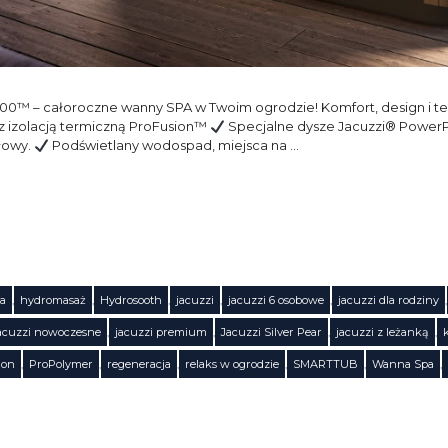
00™ – całoroczne wanny SPA w Twoim ogrodzie! Komfort, design i te
izolacją termiczną ProFusion™
Specjalne dysze Jacuzzi® Powe
łowy.
Podświetlany wodospad, miejsca na …
a
,
hydromasaż
,
Hydrosooth
,
jacuzzi
,
jacuzzi 6 osobowe
,
jacuzzi dla rodziny
,
acuzzi nowoczesne
,
jacuzzi premium
,
Jacuzzi Silver Pear
,
jacuzzi z leżanką
,
ion
,
ProPolymer
,
regeneracja
,
relaks w ogrodzie
,
SMARTTUB
,
Wanna Spa
,