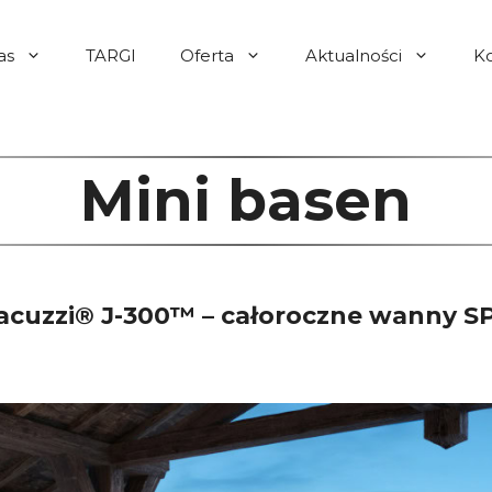
as
TARGI
Oferta
Aktualności
K
Mini basen
acuzzi® J-300™ – całoroczne wanny S