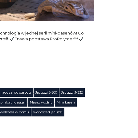
chnologia w jednej serii mini-basenów! Co
rPro®
Trwała podstawa ProPolymer™
jacuzzi do ogrodu
,
Jacuzzi J-300
,
Jacuzzi J-332
,
komfort i design
,
Masaż wodny
,
Mini basen
,
wellness w domu
,
wodospad jacuzzi