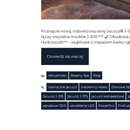
Poznajcie nową, odświeżoną serię Jacuzzi® J-3
łączy wszystkie modele J-300™?
Obudowa z 
Hydrosooth™ – zagłówek z masażem karku i g
Dowiedz się więcej
Aktualności
,
Baseny Spa
,
Blog
Kategorie
caloroczne jacuzzi
,
codzienny relaks
,
Domowe Sp
Jacuzzi J-335
,
Jacuzzi J-375
,
jacuzzi kompaktowe
,
j
Tagi
ogrodowe SPA
,
oświetlenie LED
,
PowerPro
,
ProFus