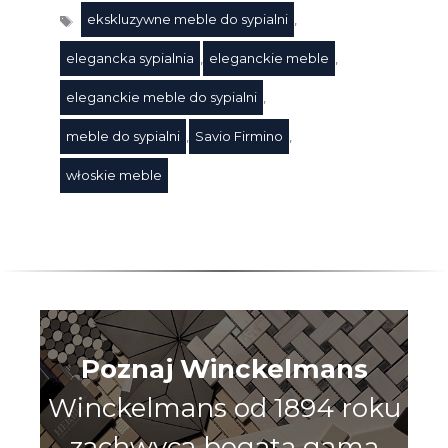
ekskluzywne meble do sypialni
,
elegancka sypialnia
,
eleganckie meble
,
eleganckie meble do sypialni
,
Tagi
meble do sypialni
,
Savio Firmino
,
włoskie meble
Poznaj Winckelmans
Winckelmans od 1894 roku
zachwyca bogatą gamą