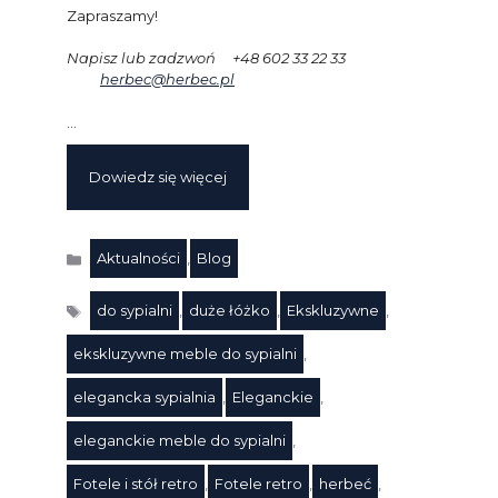
Zapraszamy!
Napisz lub zadzwoń +48 602 33 22 33
herbec@herbec.pl
…
Dowiedz się więcej
Aktualności
,
Blog
Kategorie
do sypialni
,
duże łóżko
,
Ekskluzywne
,
ekskluzywne meble do sypialni
,
elegancka sypialnia
,
Eleganckie
,
eleganckie meble do sypialni
,
Fotele i stół retro
,
Fotele retro
,
herbeć
,