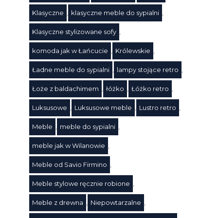
Klasyczne
,
klasyczne meble do sypialni
,
Klasyczne stylizowane sofy
,
komoda jak w Łańcucie
,
Królewskie
,
Ładne meble do sypialni
,
lampy stojące retro
,
Łoże z baldachimem
,
łóżko
,
Łóżko retro
,
Luksusowe
,
Luksusowe meble
,
Lustro retro
,
Meble
,
meble do sypialni
,
Tagi
meble jak w Wilanowie
,
Meble od Savio Firmino
,
Meble stylowe ręcznie robione
,
Meble z drewna
,
Niepowtarzalne
,