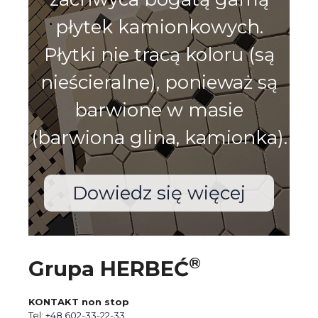
płytek kamionkowych.
Płytki nie tracą koloru (są
nieścieralne), ponieważ są
barwione w masie
(barwiona glina, kamionka).
Dowiedz się więcej
®
Grupa HERBEĆ
KONTAKT non stop
Tel:
+48 602-33-22-33