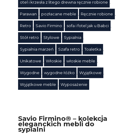
otel i krzesła z litego drewna ręcznie robione
,
Parawan
,
pozłacane meble
,
Ręcznie robione
,
Retro
,
Savio Firmino
,
sofa i fotel jak u Babci
,
Stół retro
,
Stylowe
,
Sypialnia
,
Sypialnia marzeń
,
Szafa retro
,
Toaletka
,
Unikatowe
,
Włoskie
,
włoskie meble
,
Wygodne
,
wygodne łóżko
,
Wyjątkowe
,
Wyjątkowe meble
,
Wyposażenie
Savio Firmino® – kolekcja
eleganckich mebli do
sypialni