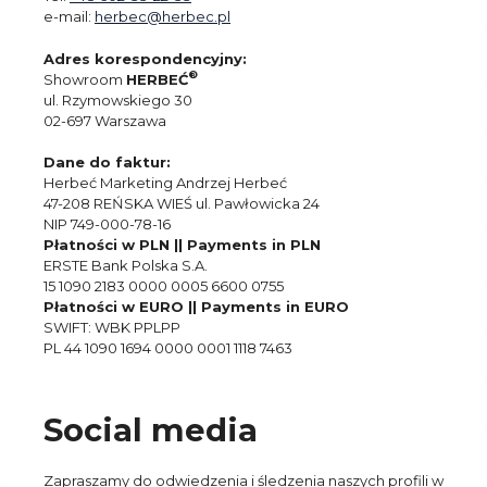
e-mail:
herbec@herbec.pl
Adres korespondencyjny:
®
Showroom
HERBEĆ
ul. Rzymowskiego 30
02-697 Warszawa
Dane do faktur:
Herbeć Marketing Andrzej Herbeć
47-208 REŃSKA WIEŚ ul. Pawłowicka 24
NIP 749-000-78-16
Płatności w PLN || Payments in PLN
ERSTE Bank Polska S.A.
15 1090 2183 0000 0005 6600 0755
Płatności w EURO || Payments in EURO
SWIFT: WBK PPLPP
PL 44 1090 1694 0000 0001 1118 7463
Social media
Zapraszamy do odwiedzenia i śledzenia naszych profili w