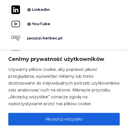
@ Linkedin
@ YouTube
jacuzzi.herbec.pl
holidayskypark.pl
Cenimy prywatność użytkowników
jacuzzipodgwiazdami.pl
Używamy plików cookie, aby poprawić jakość
przeglądania, wyświetlać reklamy lub treści
dostosowane do indywidualnych potrzeb użytkowników
Producenci
oraz analizować ruch na stronie. Kliknięcie przycisku
Dla hoteli
„Akceptuj wszystkie” oznacza zgodę na
Kontakt
wykorzystywanie przez nas plików cookie.
Strefa architekta
Oferta
Akceptuj wszystko
Współpraca