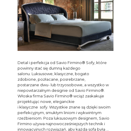
Detal i perfekcja od Savio Firmino® Sofy, które
powinny stać się dumną każdego
salonu. Luksusowe, klasyczne, bogato
zdobione, pozłacane, posrebrzane,
postarzane dwu- lub trzyosobowe, a wszystko w
niepowtarzalnym designie od Savio Firmino®.
Włoska firma Savio Firmino® wciąż zaskakuje
projektując nowe, eleganckie
i klasyczne sofy. Wszystkie znane są dzięki swoim
perfekcyjnym, smukłym liniom i wykwintnym
rzeźbieniom. Poza luksusowym designem, Savio
Firmino używa najnowocześniejszych technik i
innowacyjnych rozwiązań, aby każda sofa była …