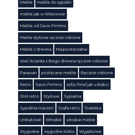
Meble
,
meble do sypialni
,
Tagi
meble jak w Wilanowie
,
Meble od Savio Firmino
,
Meble stylowe ręcznie robione
,
Meble z drewna
,
Niepowtarzalne
,
otel i krzesła z litego drewna ręcznie robione
,
Parawan
,
pozłacane meble
,
Ręcznie robione
,
Retro
,
Savio Firmino
,
sofa i fotel jak u Babci
,
Stół retro
,
Stylowe
,
Sypialnia
,
Sypialnia marzeń
,
Szafa retro
,
Toaletka
,
Unikatowe
,
Włoskie
,
włoskie meble
,
Wygodne
,
wygodne łóżko
,
Wyjątkowe
,