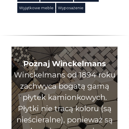
Wyjątkowe meble
,
Wyposażenie
Poznaj Winckelmans
Winckelmans od 1894 roku
zachwyca bogatą gamą
płytek kamionkowych.
Płytki nie tracą koloru (są
nieścieralne), ponieważ są