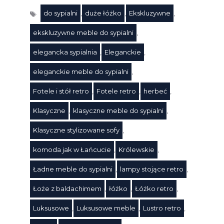
do sypialni
,
duże łóżko
,
Ekskluzywne
,
ekskluzywne meble do sypialni
,
elegancka sypialnia
,
Eleganckie
,
eleganckie meble do sypialni
,
Fotele i stół retro
,
Fotele retro
,
herbeć
,
Klasyczne
,
klasyczne meble do sypialni
,
Klasyczne stylizowane sofy
,
komoda jak w Łańcucie
,
Królewskie
,
Ładne meble do sypialni
,
lampy stojące retro
,
Łoże z baldachimem
,
łóżko
,
Łóżko retro
,
Luksusowe
,
Luksusowe meble
,
Lustro retro
,