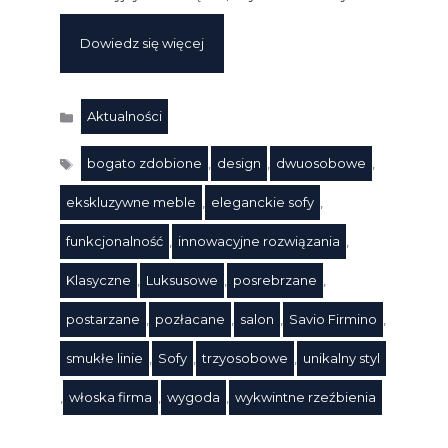
Dowiedz się więcej
Aktualności
Kategorie
bogato zdobione
,
design
,
dwuosobowe
,
ekskluzywne meble
,
eleganckie sofy
,
funkcjonalność
,
innowacyjne rozwiązania
,
Klasyczne
,
Luksusowe
,
posrebrzane
,
Tagi
postarzane
,
pozłacane
,
salon
,
Savio Firmino
,
smukłe linie
,
Sofy
,
trzyosobowe
,
unikalny styl
,
włoska firma
,
wygoda
,
wykwintne rzeźbienia