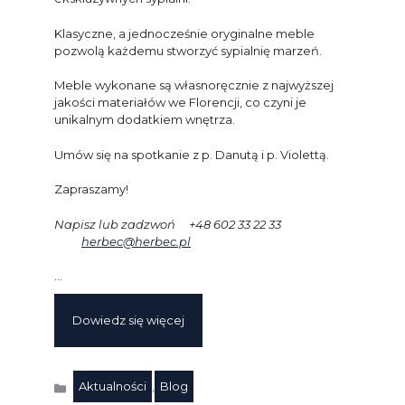
Klasyczne, a jednocześnie oryginalne meble
pozwolą każdemu stworzyć sypialnię marzeń.
Meble wykonane są własnoręcznie z najwyższej
jakości materiałów we Florencji, co czyni je
unikalnym dodatkiem wnętrza.
Umów się na spotkanie z p. Danutą i p. Violettą.
Zapraszamy!
Napisz lub zadzwoń +48 602 33 22 33
herbec@herbec.pl
…
Dowiedz się więcej
Aktualności
,
Blog
Kategorie