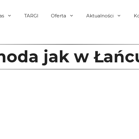
as
TARGI
Oferta
Aktualności
K
oda jak w Łańc