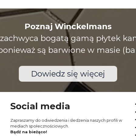
Poznaj Winckelmans
zachwyca bogatą gamą płytek kami
), ponieważ są barwione w masie (ba
Dowiedz się więcej
Social media
Zapraszamy do odwiedzenia i śledzenia naszych profili w
mediach społecznościowych.
Bądź na bieżąco!