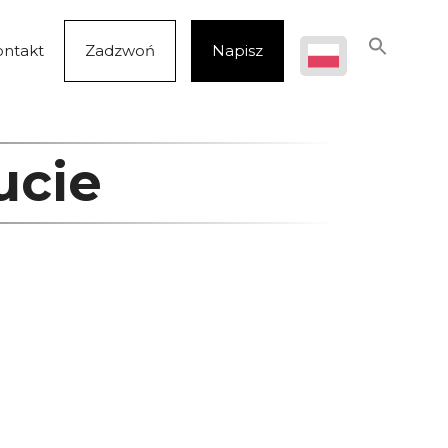
ontakt
Zadzwoń
Napisz
ucie