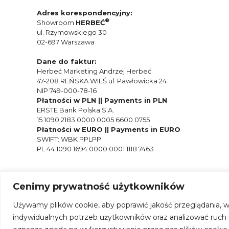
Adres korespondencyjny:
®
Showroom
HERBEĆ
ul. Rzymowskiego 30
02-697 Warszawa
Dane do faktur:
Herbeć Marketing Andrzej Herbeć
47-208 REŃSKA WIEŚ ul. Pawłowicka 24
NIP 749-000-78-16
Płatności w PLN || Payments in PLN
ERSTE Bank Polska S.A.
15 1090 2183 0000 0005 6600 0755
Płatności w EURO || Payments in EURO
SWIFT: WBK PPLPP
PL 44 1090 1694 0000 0001 1118 7463
Cenimy prywatność użytkowników
Używamy plików cookie, aby poprawić jakość przeglądania, w
indywidualnych potrzeb użytkowników oraz analizować ruch na