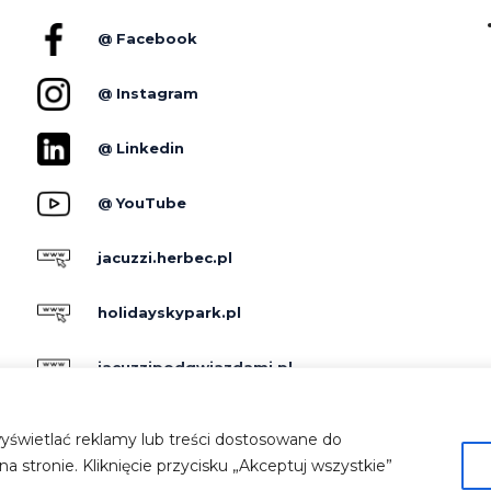
@ Facebook
@ Instagram
@ Linkedin
@ YouTube
jacuzzi.herbec.pl
holidayskypark.pl
jacuzzipodgwiazdami.pl
yświetlać reklamy lub treści dostosowane do
 stronie. Kliknięcie przycisku „Akceptuj wszystkie”
© 2023 Herbec ®
|
Design & Made by Netimage Sp. z o.o.