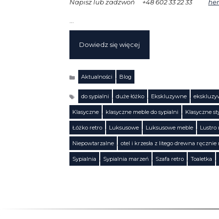
Napisz lub zadzwoń +48 602 33 22 33
he
…
Dowiedz się więcej
Aktualności
,
Blog
Kategorie
do sypialni
,
duże łóżko
,
Ekskluzywne
,
ekskluzyw
Klasyczne
,
klasyczne meble do sypialni
,
Klasyczne st
Łóżko retro
,
Luksusowe
,
Luksusowe meble
,
Lustro 
Tagi
Niepowtarzalne
,
otel i krzesła z litego drewna ręcznie
Sypialnia
,
Sypialnia marzeń
,
Szafa retro
,
Toaletka
,