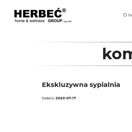
Przejdź
do
treści
O n
kom
Ekskluzywna sypialnia
2020-07-17