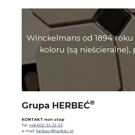
Winckelmans od 1894 roku 
koloru (są nieścieralne
®
Grupa HERBEĆ
KONTAKT non stop
Tel:
+48 602-33-22-33
e-mail:
herbec@herbec.pl