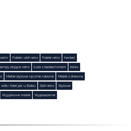
pialni
,
Fotele i stół retro
,
Fotele retro
,
herbeć
,
lampy stojące retro
,
Łoże z baldachimem
,
łóżko
,
no
,
Meble stylowe ręcznie robione
,
Meble z drewna
,
sofa i fotel jak u Babci
,
Stół retro
,
Stylowe
,
,
Wyjątkowe meble
,
Wyposażenie