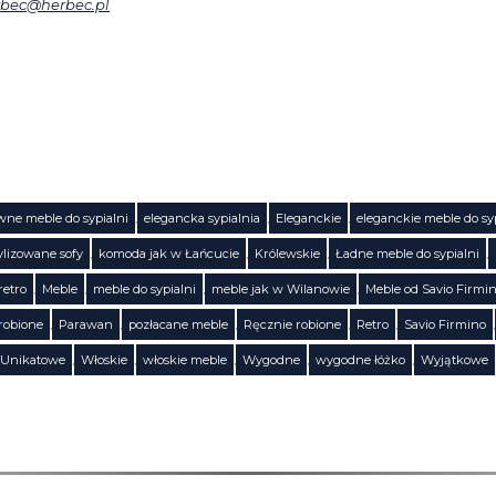
rbec@herbec.pl
ne meble do sypialni
,
elegancka sypialnia
,
Eleganckie
,
eleganckie meble do sy
ylizowane sofy
,
komoda jak w Łańcucie
,
Królewskie
,
Ładne meble do sypialni
,
retro
,
Meble
,
meble do sypialni
,
meble jak w Wilanowie
,
Meble od Savio Firmi
 robione
,
Parawan
,
pozłacane meble
,
Ręcznie robione
,
Retro
,
Savio Firmino
,
Unikatowe
,
Włoskie
,
włoskie meble
,
Wygodne
,
wygodne łóżko
,
Wyjątkowe