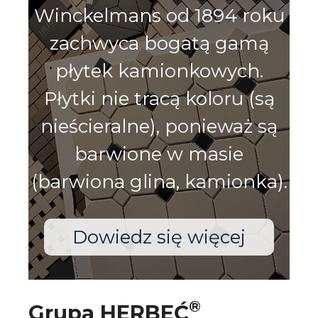
Winckelmans od 1894 roku
zachwyca bogatą gamą
płytek kamionkowych.
Płytki nie tracą koloru (są
nieścieralne), ponieważ są
barwione w masie
(barwiona glina, kamionka).
Dowiedz się więcej
®
Grupa HERBEĆ