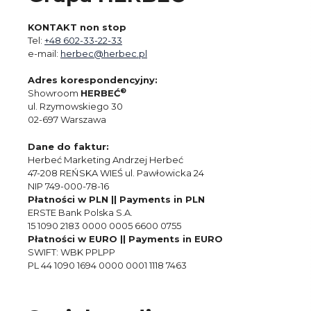
KONTAKT non stop
Tel:
+48 602-33-22-33
e-mail:
herbec@herbec.pl
Adres korespondencyjny:
®
Showroom
HERBEĆ
ul. Rzymowskiego 30
02-697 Warszawa
Dane do faktur:
Herbeć Marketing Andrzej Herbeć
47-208 REŃSKA WIEŚ ul. Pawłowicka 24
NIP 749-000-78-16
Płatności w PLN || Payments in PLN
ERSTE Bank Polska S.A.
15 1090 2183 0000 0005 6600 0755
Płatności w EURO || Payments in EURO
SWIFT: WBK PPLPP
PL 44 1090 1694 0000 0001 1118 7463