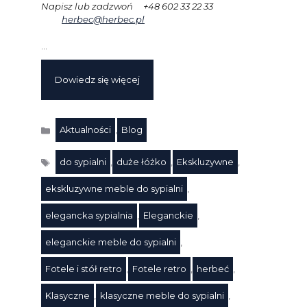
Napisz lub zadzwoń +48 602 33 22 33
herbec@herbec.pl
…
Dowiedz się więcej
Aktualności
,
Blog
Kategorie
do sypialni
,
duże łóżko
,
Ekskluzywne
,
ekskluzywne meble do sypialni
,
elegancka sypialnia
,
Eleganckie
,
eleganckie meble do sypialni
,
Fotele i stół retro
,
Fotele retro
,
herbeć
,
Klasyczne
,
klasyczne meble do sypialni
,