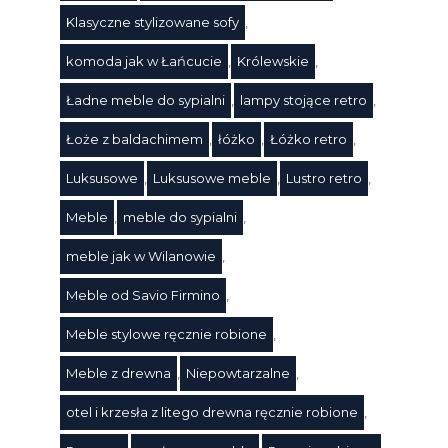
Klasyczne stylizowane sofy
,
komoda jak w Łańcucie
,
Królewskie
,
Ładne meble do sypialni
,
lampy stojące retro
,
Łoże z baldachimem
,
łóżko
,
Łóżko retro
,
Luksusowe
,
Luksusowe meble
,
Lustro retro
,
Meble
,
meble do sypialni
,
Tagi
meble jak w Wilanowie
,
Meble od Savio Firmino
,
Meble stylowe ręcznie robione
,
Meble z drewna
,
Niepowtarzalne
,
otel i krzesła z litego drewna ręcznie robione
,