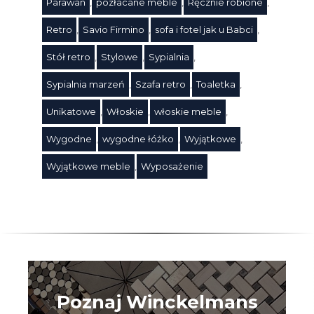
Parawan
,
pozłacane meble
,
Ręcznie robione
,
Retro
,
Savio Firmino
,
sofa i fotel jak u Babci
,
Stół retro
,
Stylowe
,
Sypialnia
,
Sypialnia marzeń
,
Szafa retro
,
Toaletka
,
Unikatowe
,
Włoskie
,
włoskie meble
,
Wygodne
,
wygodne łóżko
,
Wyjątkowe
,
Wyjątkowe meble
,
Wyposażenie
Poznaj Winckelmans