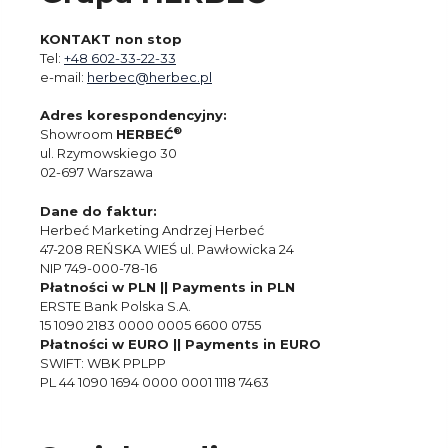
KONTAKT non stop
Tel:
+48 602-33-22-33
e-mail:
herbec@herbec.pl
Adres korespondencyjny:
®
Showroom
HERBEĆ
ul. Rzymowskiego 30
02-697 Warszawa
Dane do faktur:
Herbeć Marketing Andrzej Herbeć
47-208 REŃSKA WIEŚ ul. Pawłowicka 24
NIP 749-000-78-16
Płatności w PLN || Payments in PLN
ERSTE Bank Polska S.A.
15 1090 2183 0000 0005 6600 0755
Płatności w EURO || Payments in EURO
SWIFT: WBK PPLPP
PL 44 1090 1694 0000 0001 1118 7463