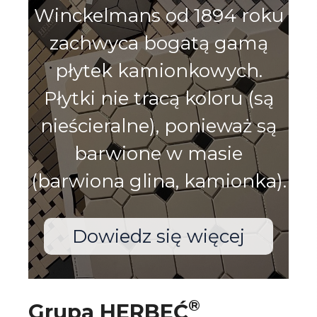
Winckelmans od 1894 roku
zachwyca bogatą gamą
płytek kamionkowych.
Płytki nie tracą koloru (są
nieścieralne), ponieważ są
barwione w masie
(barwiona glina, kamionka).
Dowiedz się więcej
®
Grupa HERBEĆ