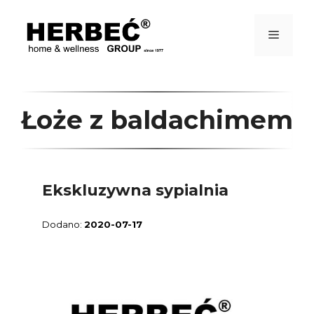
Przejdź
do
treści
Menu
Łoże z baldachimem
Ekskluzywna sypialnia
2020-07-17