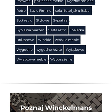
Parawan
,
pozłacane meble
,
Ręcznie robione
,
Retro
,
Savio Firmino
,
sofa i fotel jak u Babci
,
Stół retro
,
Stylowe
,
Sypialnia
,
Sypialnia marzeń
,
Szafa retro
,
Toaletka
,
Unikatowe
,
Włoskie
,
włoskie meble
,
Wygodne
,
wygodne łóżko
,
Wyjątkowe
,
Wyjątkowe meble
,
Wyposażenie
Poznaj Winckelmans