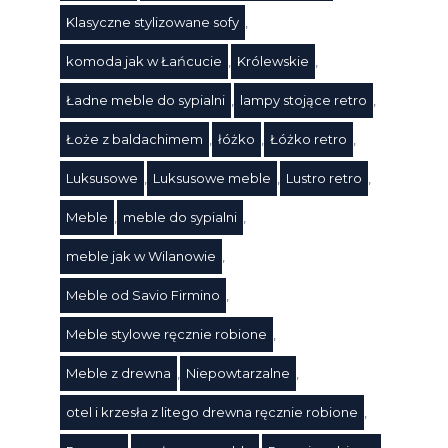
Klasyczne stylizowane sofy
,
komoda jak w Łańcucie
,
Królewskie
,
Ładne meble do sypialni
,
lampy stojące retro
,
Łoże z baldachimem
,
łóżko
,
Łóżko retro
,
Luksusowe
,
Luksusowe meble
,
Lustro retro
,
Meble
,
meble do sypialni
,
Tagi
meble jak w Wilanowie
,
Meble od Savio Firmino
,
Meble stylowe ręcznie robione
,
Meble z drewna
,
Niepowtarzalne
,
otel i krzesła z litego drewna ręcznie robione
,