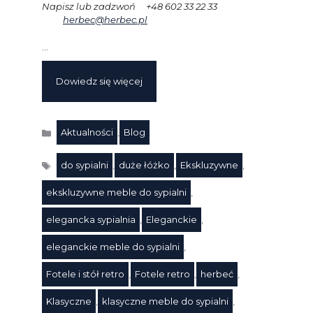
Napisz lub zadzwoń +48 602 33 22 33
herbec@herbec.pl
…
Dowiedz się więcej
Aktualności
,
Blog
Kategorie
do sypialni
,
duże łóżko
,
Ekskluzywne
,
ekskluzywne meble do sypialni
,
elegancka sypialnia
,
Eleganckie
,
eleganckie meble do sypialni
,
Fotele i stół retro
,
Fotele retro
,
herbeć
,
Klasyczne
,
klasyczne meble do sypialni
,